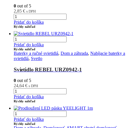
0
out of 5
2,85
€
s DPH
Pridať do košíka
Rýchly náhľad
Pridať do košíka
Rýchly náhľad
Baterky a ručné svietidlá
,
Dom a záhrada
,
Nabíjacie baterky a
svietidlá
,
Svetlo
Svietidlo REBEL URZ0942-1
0
out of 5
24,64
€
s DPH
Pridať do košíka
Rýchly náhľad
Pridať do košíka
Rýchly náhľad
Dom a záhrada
,
Domácnosť
,
SMART chytrá domácnosť
,