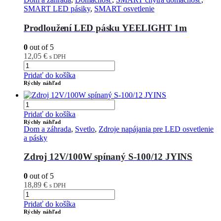
SMART LED pásiky
,
SMART osvetlenie
Prodloužení LED pásku YEELIGHT 1m
0
out of 5
12,05
€
s DPH
Pridať do košíka
Rýchly náhľad
Pridať do košíka
Rýchly náhľad
Dom a záhrada
,
Svetlo
,
Zdroje napájania pre LED osvetlenie
a pásky
Zdroj 12V/100W spínaný S-100/12 JYINS
0
out of 5
18,89
€
s DPH
Pridať do košíka
Rýchly náhľad