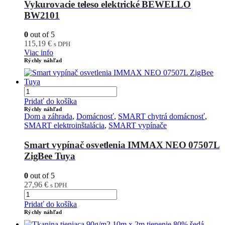
Vykurovacie teleso elektrické BEWELLO
BW2101
0
out of 5
115,19
€
s DPH
Viac info
Rýchly náhľad
Pridať do košíka
Rýchly náhľad
Dom a záhrada
,
Domácnosť
,
SMART chytrá domácnosť
,
SMART elektroinštalácia
,
SMART vypínače
Smart vypínač osvetlenia IMMAX NEO 07507L
ZigBee Tuya
0
out of 5
27,96
€
s DPH
Pridať do košíka
Rýchly náhľad