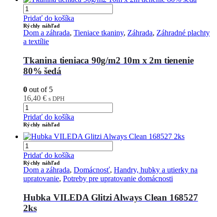
Pridať do košíka
Rýchly náhľad
Dom a záhrada
,
Tieniace tkaniny
,
Záhrada
,
Záhradné plachty
a textílie
Tkanina tieniaca 90g/m2 10m x 2m tienenie
80% šedá
0
out of 5
16,40
€
s DPH
Pridať do košíka
Rýchly náhľad
Pridať do košíka
Rýchly náhľad
Dom a záhrada
,
Domácnosť
,
Handry, hubky a utierky na
upratovanie
,
Potreby pre upratovanie domácnosti
Hubka VILEDA Glitzi Always Clean 168527
2ks