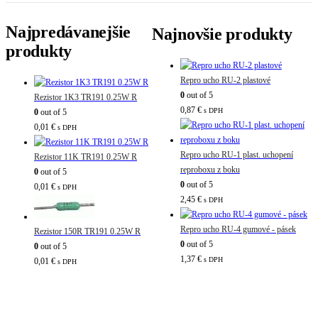
Najpredávanejšie
Najnovšie produkty
produkty
Repro ucho RU-2 plastové
0
out of 5
Rezistor 1K3 TR191 0.25W R
0,87
€
s DPH
0
out of 5
0,01
€
s DPH
Repro ucho RU-1 plast. uchopení
Rezistor 11K TR191 0.25W R
reproboxu z boku
0
out of 5
0
out of 5
0,01
€
s DPH
2,45
€
s DPH
Repro ucho RU-4 gumové - pásek
Rezistor 150R TR191 0.25W R
0
out of 5
0
out of 5
1,37
€
s DPH
0,01
€
s DPH