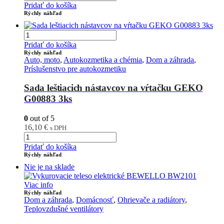
Pridať do košíka
Rýchly náhľad
Pridať do košíka
Rýchly náhľad
Auto, moto
,
Autokozmetika a chémia
,
Dom a záhrada
,
Príslušenstvo pre autokozmetiku
Sada leštiacich nástavcov na vŕtačku GEKO
G00883 3ks
0
out of 5
16,10
€
s DPH
Pridať do košíka
Rýchly náhľad
Nie je na sklade
Viac info
Rýchly náhľad
Dom a záhrada
,
Domácnosť
,
Ohrievače a radiátory
,
Teplovzdušné ventilátory