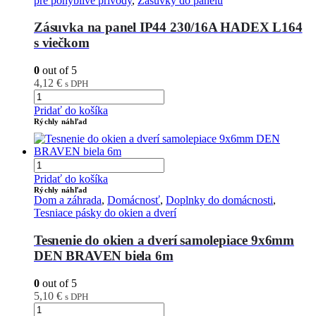
pre pohyblivé prívody
,
Zásuvky do panelu
Zásuvka na panel IP44 230/16A HADEX L164
s viečkom
0
out of 5
4,12
€
s DPH
Pridať do košíka
Rýchly náhľad
Pridať do košíka
Rýchly náhľad
Dom a záhrada
,
Domácnosť
,
Doplnky do domácnosti
,
Tesniace pásky do okien a dverí
Tesnenie do okien a dverí samolepiace 9x6mm
DEN BRAVEN biela 6m
0
out of 5
5,10
€
s DPH