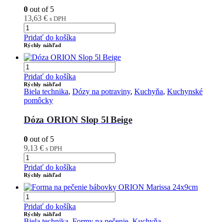
0
out of 5
13,63
€
s DPH
Pridať do košíka
Rýchly náhľad
Pridať do košíka
Rýchly náhľad
Biela technika
,
Dózy na potraviny
,
Kuchyňa
,
Kuchynské
pomôcky
Dóza ORION Slop 5l Beige
0
out of 5
9,13
€
s DPH
Pridať do košíka
Rýchly náhľad
Pridať do košíka
Rýchly náhľad
Biela technika
,
Formy na pečenie
,
Kuchyňa