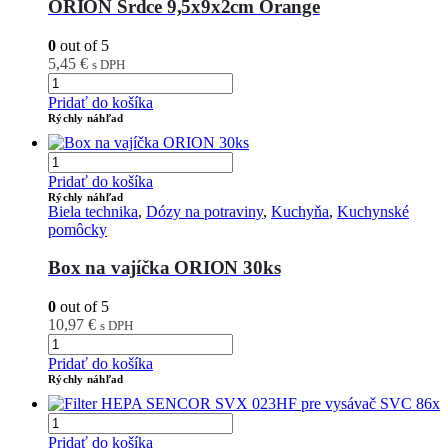
ORION Srdce 9,5x9x2cm Orange
0
out of 5
5,45
€
s DPH
Pridať do košíka
Rýchly náhľad
Pridať do košíka
Rýchly náhľad
Biela technika
,
Dózy na potraviny
,
Kuchyňa
,
Kuchynské
pomôcky
Box na vajíčka ORION 30ks
0
out of 5
10,97
€
s DPH
Pridať do košíka
Rýchly náhľad
Pridať do košíka