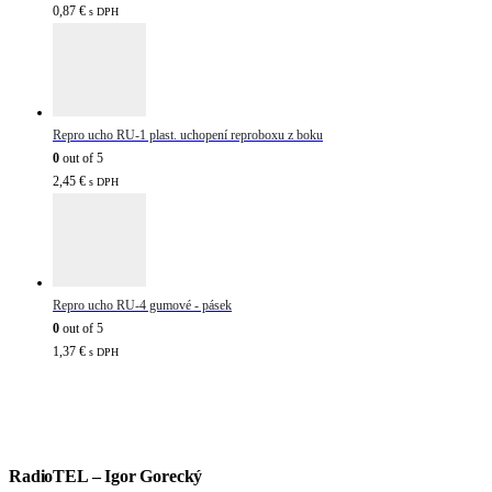
0,87
€
s DPH
Repro ucho RU-1 plast. uchopení reproboxu z boku
0
out of 5
2,45
€
s DPH
Repro ucho RU-4 gumové - pásek
0
out of 5
1,37
€
s DPH
RadioTEL – Igor Gorecký