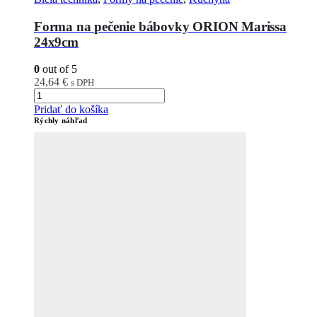
Forma na pečenie bábovky ORION Marissa
24x9cm
0
out of 5
24,64
€
s DPH
Pridať do košíka
Rýchly náhľad