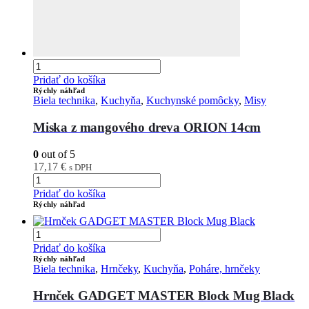
Pridať do košíka
Rýchly náhľad
Biela technika
,
Kuchyňa
,
Kuchynské pomôcky
,
Misy
Miska z mangového dreva ORION 14cm
0
out of 5
17,17
€
s DPH
Pridať do košíka
Rýchly náhľad
Pridať do košíka
Rýchly náhľad
Biela technika
,
Hrnčeky
,
Kuchyňa
,
Poháre, hrnčeky
Hrnček GADGET MASTER Block Mug Black