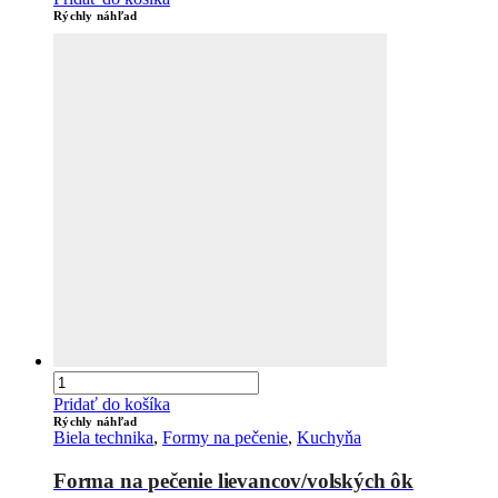
Rýchly náhľad
Pridať do košíka
Rýchly náhľad
Biela technika
,
Formy na pečenie
,
Kuchyňa
Forma na pečenie lievancov/volských ôk