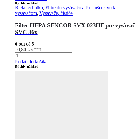
Rýchly náhľad
Biela technika
,
Filtre do vysávačov
,
Príslušenstvo k
vysávačom
,
Vysávače, čističe
Filter HEPA SENCOR SVX 023HF pre vysávač
SVC 86x
0
out of 5
10,80
€
s DPH
Pridať do košíka
Rýchly náhľad