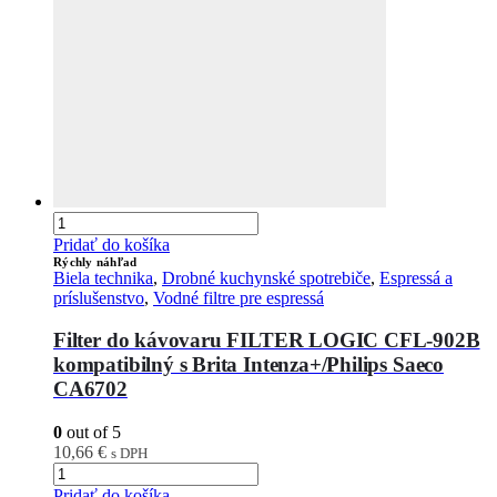
Pridať do košíka
Rýchly náhľad
Biela technika
,
Drobné kuchynské spotrebiče
,
Espressá a
príslušenstvo
,
Vodné filtre pre espressá
Filter do kávovaru FILTER LOGIC CFL-902B
kompatibilný s Brita Intenza+/Philips Saeco
CA6702
0
out of 5
10,66
€
s DPH
Pridať do košíka