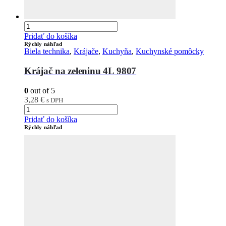
Pridať do košíka
Rýchly náhľad
Biela technika
,
Krájače
,
Kuchyňa
,
Kuchynské pomôcky
Krájač na zeleninu 4L 9807
0
out of 5
3,28
€
s DPH
Pridať do košíka
Rýchly náhľad