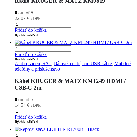
Rádio KRUGER & MATZ KM0819
0
out of 5
22,07
€
s DPH
Pridať do košíka
Rýchly náhľad
Pridať do košíka
Rýchly náhľad
Audio, video, SAT
,
Dátové a nabíjacie USB káble
,
Mobilné
telefóny a príslušenstvo
Kábel KRUGER & MATZ KM1249 HDMI /
USB-C 2m
0
out of 5
14,54
€
s DPH
Pridať do košíka
Rýchly náhľad