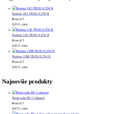
Rezistor 1K3 TR191 0.25W R
0
out of 5
0,01
€
s DPH
Rezistor 11K TR191 0.25W R
0
out of 5
0,01
€
s DPH
Rezistor 150R TR191 0.25W R
0
out of 5
0,01
€
s DPH
Najnovšie produkty
Repro ucho RU-2 plastové
0
out of 5
0,87
€
s DPH