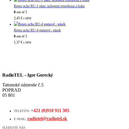
Repro ucho RU-1 plast. uchopení reproboxu z boku
0
out of 5
2,45
€
s DPH
Repro ucho RU-4 gumové - pásek
0
out of 5
1,37
€
s DPH
RadioTEL – Igor Gorecký
Tatranské námestie č.5
POPRAD
05 801
+421 (0)910 911 305
TELEFÓN:
radiotel@radiotel.sk
E-MAIL:
SLEDUJTE NÁS