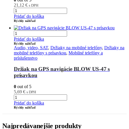
21,12
€
s DPH
Pridať do košíka
Rýchly náhľad
Pridať do košíka
Rýchly náhľad
Audio, video, SAT
,
Držiaky na mobilné telefóny
,
Držiaky na
mobilné telefóny s prísavkou
,
Mobilné telefóny a
príslušenstvo
Držiak na GPS navigácie BLOW US-47 s
prísavkou
0
out of 5
5,69
€
s DPH
Pridať do košíka
Rýchly náhľad
Najpredávanejšie produkty