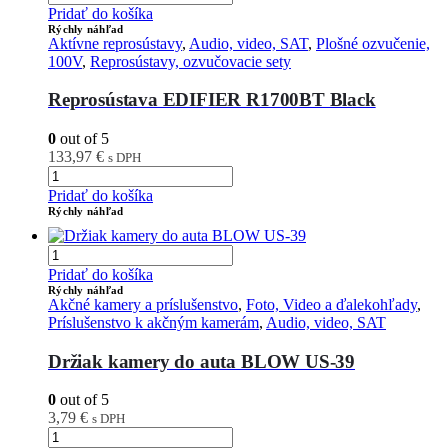
Pridať do košíka
Rýchly náhľad
Aktívne reprosústavy
,
Audio, video, SAT
,
Plošné ozvučenie,
100V
,
Reprosústavy, ozvučovacie sety
Reprosústava EDIFIER R1700BT Black
0
out of 5
133,97
€
s DPH
Pridať do košíka
Rýchly náhľad
Pridať do košíka
Rýchly náhľad
Akčné kamery a príslušenstvo
,
Foto, Video a ďalekohľady
,
Príslušenstvo k akčným kamerám
,
Audio, video, SAT
Držiak kamery do auta BLOW US-39
0
out of 5
3,79
€
s DPH