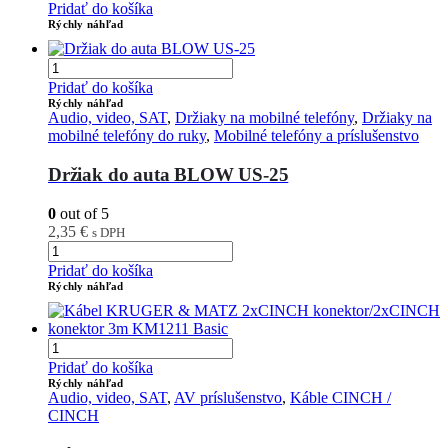
Pridať do košíka
Rýchly náhľad
Pridať do košíka
Rýchly náhľad
Audio, video, SAT
,
Držiaky na mobilné telefóny
,
Držiaky na
mobilné telefóny do ruky
,
Mobilné telefóny a príslušenstvo
Držiak do auta BLOW US-25
0
out of 5
2,35
€
s DPH
Pridať do košíka
Rýchly náhľad
Pridať do košíka
Rýchly náhľad
Audio, video, SAT
,
AV príslušenstvo
,
Káble CINCH /
CINCH