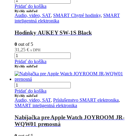
Pridať do košíka
Rýchly náhľad
Audio, video, SAT
,
SMART Chytré hodinky
,
SMART
inteligentná elektronika
Hodinky AUKEY SW-1S Black
0
out of 5
31,25
€
s DPH
Pridať do košíka
Rýchly náhľad
Pridať do košíka
Rýchly náhľad
Audio, video, SAT
,
Príslušenstvo SMART elektronika
,
SMART inteligentná elektronika
Nabíjačka pre Apple Watch JOYROOM JR-
WQW01 prenosná
0
out of 5