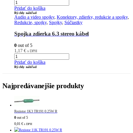
Pridať do košíka
Rýchly náhľad
Audio a video spojky
,
Konektory, zdierky, redukcie a spojky
,
Redukcie, spojky
,
Spojky
,
Súčiastky
Spojka zdierka 6.3 stereo kábel
0
out of 5
1,17
€
s DPH
Pridať do košíka
Rýchly náhľad
Najpredávanejšie produkty
Rezistor 1K3 TR191 0.25W R
0
out of 5
0,01
€
s DPH