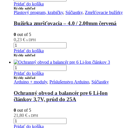
Pridať do košíka
Rýchly náhľad
Plastový program, krabičky
,
Súčiastky
,
Zmršťovacie bužírky
Bužírka zmršťovacia – 4.0 / 2.00mm červená
0
out of 5
0,23
€
s DPH
Pridať do košíka
Rýchly náhľad
Pridať do košíka
Rýchly náhľad
Arduino + moduly
,
Príslušenstvo Arduino
,
Súčiastky
Ochranný obvod a balancér pre 6 Li-Ion
článkov 3,7V, prúd do 25A
0
out of 5
21,80
€
s DPH
Pridať do košíka