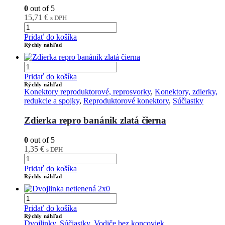
0
out of 5
15,71
€
s DPH
Pridať do košíka
Rýchly náhľad
Pridať do košíka
Rýchly náhľad
Konektory reproduktorové, reprosvorky
,
Konektory, zdierky,
redukcie a spojky
,
Reproduktorové konektory
,
Súčiastky
Zdierka repro banánik zlatá čierna
0
out of 5
1,35
€
s DPH
Pridať do košíka
Rýchly náhľad
Pridať do košíka
Rýchly náhľad
Dvojlinky
,
Súčiastky
,
Vodiče bez koncoviek