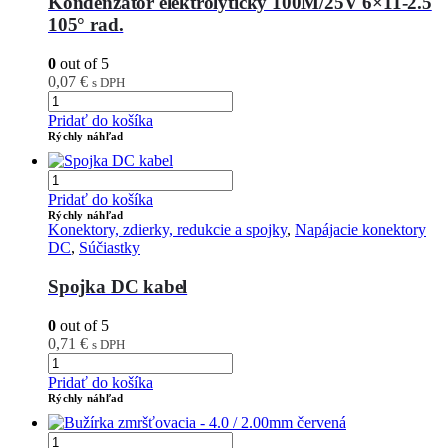
Kondenzátor elektrolytický 100M/25V 6×11-2.5
105° rad.
0
out of 5
0,07
€
s DPH
Pridať do košíka
Rýchly náhľad
Pridať do košíka
Rýchly náhľad
Konektory, zdierky, redukcie a spojky
,
Napájacie konektory
DC
,
Súčiastky
Spojka DC kabel
0
out of 5
0,71
€
s DPH
Pridať do košíka
Rýchly náhľad