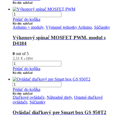
Rýchly náhľad
Pridať do košíka
Rýchly náhľad
Arduino + moduly
,
Výstupné jednotky Arduino
,
Súčiastky
Výkonový spínač MOSFET PWM, modul s
D4184
0
out of 5
2,11
€
s DPH
Pridať do košíka
Rýchly náhľad
Pridať do košíka
Rýchly náhľad
Diaľkové ovládače
,
Náhradné diely
,
Ostatné diaľkové
ovládače
,
Súčiastky
Ovládač diaľkový pre Smart box GS 950T2