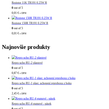
Rezistor 11K TR191 0.25W R
0
out of 5
0,01
€
s DPH
Rezistor 150R TR191 0.25W R
0
out of 5
0,01
€
s DPH
Najnovšie produkty
Repro ucho RU-2 plastové
0
out of 5
0,87
€
s DPH
Repro ucho RU-1 plast. uchopení reproboxu z boku
0
out of 5
2,45
€
s DPH
Repro ucho RU-4 gumové - pásek
0
out of 5