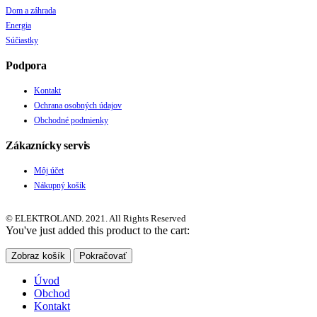
Dom a záhrada
Energia
Súčiastky
Podpora
Kontakt
Ochrana osobných údajov
Obchodné podmienky
Zákaznícky servis
Môj účet
Nákupný košík
© ELEKTROLAND. 2021. All Rights Reserved
You've just added this product to the cart:
Zobraz košík
Pokračovať
Úvod
Obchod
Kontakt