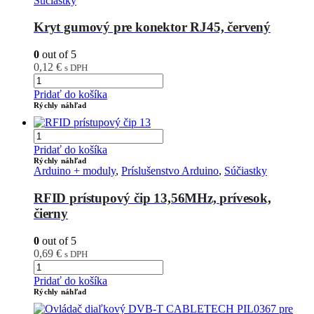
Súčiastky
Kryt gumový pre konektor RJ45, červený
0
out of 5
0,12
€
s DPH
Pridať do košíka
Rýchly náhľad
Pridať do košíka
Rýchly náhľad
Arduino + moduly
,
Príslušenstvo Arduino
,
Súčiastky
RFID prístupový čip 13,56MHz, prívesok,
čierny
0
out of 5
0,69
€
s DPH
Pridať do košíka
Rýchly náhľad