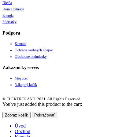
Dielňa
Dom a záhrada
Energia
Súčiastky
Podpora
Kontakt
Ochrana osobných údajov
Obchodné podmienky
Zákaznícky servis
Môj účet
Nákupný košík
© ELEKTROLAND. 2021. All Rights Reserved
You've just added this product to the cart:
Zobraz košík
Pokračovať
Úvod
Obchod
Kontakt