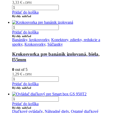
3,33
€
s DPH
Pridať do košíka
Rýchly náhľad
Pridať do košíka
Rýchly náhľad
Banániky, krokosvorky
,
Konektory, zdierky, redukcie a
spojky
,
Krokosvorky
,
Súčiastky
Krokosvorka pre banánik izolovaná, biela,
l55mm
0
out of 5
1,29
€
s DPH
Pridať do košíka
Rýchly náhľad
Pridať do košíka
Rýchly náhľad
Diaľkové ovládače
,
Náhradné diely
,
Ostatné diaľkové