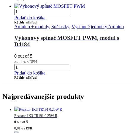
Pridať do košíka
Rýchly náhľad
Arduino + moduly
,
Súčiastky
,
Výstupné jednotky Arduino
Výkonový spínač MOSFET PWM, modul s
D4184
0
out of 5
2,11
€
s DPH
Pridať do košíka
Rýchly náhľad
Najpredávanejšie produkty
Rezistor 1K3 TR191 0.25W R
0
out of 5
0,01
€
s DPH