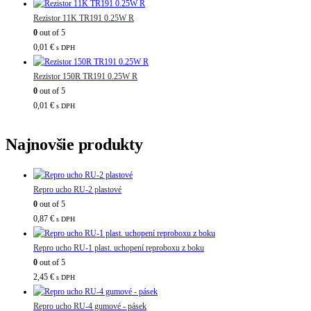
Rezistor 11K TR191 0.25W R
0
out of 5
0,01
€
s DPH
Rezistor 150R TR191 0.25W R
0
out of 5
0,01
€
s DPH
Najnovšie produkty
Repro ucho RU-2 plastové
0
out of 5
0,87
€
s DPH
Repro ucho RU-1 plast. uchopení reproboxu z boku
0
out of 5
2,45
€
s DPH
Repro ucho RU-4 gumové - pásek