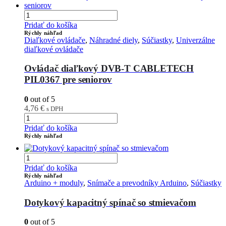
Pridať do košíka
Rýchly náhľad
Diaľkové ovládače
,
Náhradné diely
,
Súčiastky
,
Univerzálne
diaľkové ovládače
Ovládač diaľkový DVB-T CABLETECH
PIL0367 pre seniorov
0
out of 5
4,76
€
s DPH
Pridať do košíka
Rýchly náhľad
Pridať do košíka
Rýchly náhľad
Arduino + moduly
,
Snímače a prevodníky Arduino
,
Súčiastky
Dotykový kapacitný spínač so stmievačom
0
out of 5