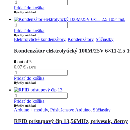
Pridať do košíka
Rýchly náhľad
Pridať do košíka
Rýchly náhľad
Elektrolytické kondenzátory
,
Kondenzátory
,
Súčiastky
Kondenzátor elektrolytický 100M/25V 6×11-2.5 1
0
out of 5
0,07
€
s DPH
Pridať do košíka
Rýchly náhľad
Pridať do košíka
Rýchly náhľad
Arduino + moduly
,
Príslušenstvo Arduino
,
Súčiastky
RFID prístupový čip 13,56MHz, prívesok, čierny