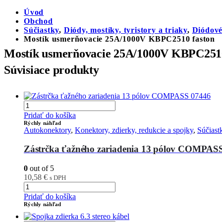
Úvod
Obchod
Súčiastky
,
Diódy, mostíky, tyristory a triaky
,
Diódové
Mostík usmerňovacie 25A/1000V KBPC2510 faston
Mostík usmerňovacie 25A/1000V KBPC2510
Súvisiace produkty
Pridať do košíka
Rýchly náhľad
Autokonektory
,
Konektory, zdierky, redukcie a spojky
,
Súčiast
Zástrčka ťažného zariadenia 13 pólov COMPAS
0
out of 5
10,58
€
s DPH
Pridať do košíka
Rýchly náhľad