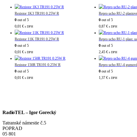
Rezistor 1K3 TR191 0.25W R
Repro ucho RU-2 plastov
0
out of 5
0
out of 5
0,01
€
0,87
€
s DPH
s DPH
Rezistor 11K TR191 0.25W R
Repro ucho RU-1 plast. u
0
out of 5
0
out of 5
0,01
€
2,45
€
s DPH
s DPH
Rezistor 150R TR191 0.25W R
Repro ucho RU-4 gumové 
0
out of 5
0
out of 5
0,01
€
1,37
€
s DPH
s DPH
RadioTEL – Igor Gorecký
Tatranské námestie č.5
POPRAD
05 801