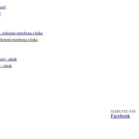
é
chopení reproboxu z boku
- pásek
SLEDUJTE NÁS
Facebook