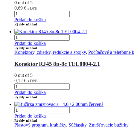
0
out of 5
0,69
€
s DPH
Pridať do košíka
Rýchly náhľad
Pridať do košíka
Rýchly náhľad
Konektory, zdierky, redukcie a spojky
,
Počítačové a telefónn
Konektor RJ45 8p-8c TEL0004-2.1
0
out of 5
0,12
€
s DPH
Pridať do košíka
Rýchly náhľad
Pridať do košíka
Rýchly náhľad
Plastový program, krabičky
,
Súčiastky
,
Zmršťovacie bužírky