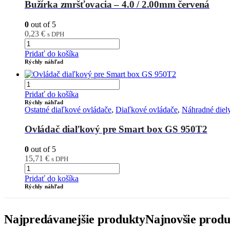
Bužírka zmršťovacia – 4.0 / 2.00mm červená
0
out of 5
0,23
€
s DPH
Pridať do košíka
Rýchly náhľad
Pridať do košíka
Rýchly náhľad
Ostatné diaľkové ovládače
,
Diaľkové ovládače
,
Náhradné diel
Ovládač diaľkový pre Smart box GS 950T2
0
out of 5
15,71
€
s DPH
Pridať do košíka
Rýchly náhľad
Najpredávanejšie produkty
Najnovšie produ