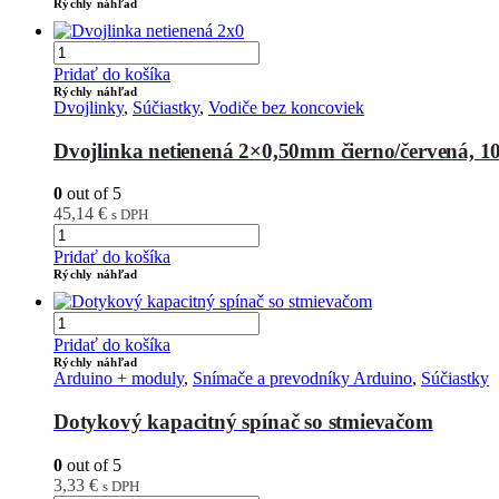
Rýchly náhľad
Pridať do košíka
Rýchly náhľad
Dvojlinky
,
Súčiastky
,
Vodiče bez koncoviek
Dvojlinka netienená 2×0,50mm čierno/červená, 
0
out of 5
45,14
€
s DPH
Pridať do košíka
Rýchly náhľad
Pridať do košíka
Rýchly náhľad
Arduino + moduly
,
Snímače a prevodníky Arduino
,
Súčiastky
Dotykový kapacitný spínač so stmievačom
0
out of 5
3,33
€
s DPH