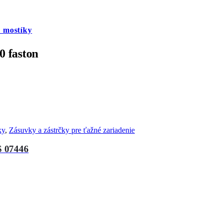
 mostíky
 faston
ky
,
Zásuvky a zástrčky pre ťažné zariadenie
S 07446