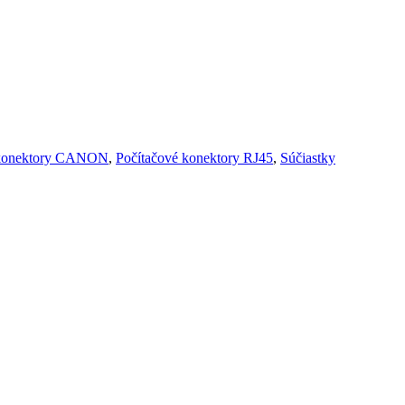
e konektory CANON
,
Počítačové konektory RJ45
,
Súčiastky