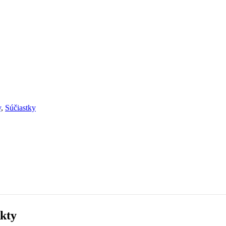
y
,
Súčiastky
kty