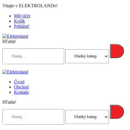
|
Vitajte v ELEKTROLANDe!
Môj účet
Košík
Prihlásiť
Hľadať
Úvod
Obchod
Kontakt
Hľadať