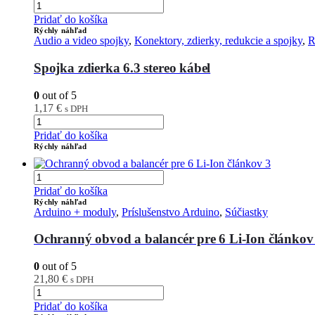
Pridať do košíka
Rýchly náhľad
Audio a video spojky
,
Konektory, zdierky, redukcie a spojky
,
R
Spojka zdierka 6.3 stereo kábel
0
out of 5
1,17
€
s DPH
Pridať do košíka
Rýchly náhľad
Pridať do košíka
Rýchly náhľad
Arduino + moduly
,
Príslušenstvo Arduino
,
Súčiastky
Ochranný obvod a balancér pre 6 Li-Ion článkov
0
out of 5
21,80
€
s DPH
Pridať do košíka