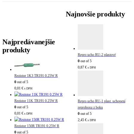
Najnovšie produkty
Najpredávanejšie
produkty
Repro ucho RU-2 plastové
0
out of 5
0,87
€
s DPH
Rezistor 1K3 TR191 0.25W R
0
out of 5
0,01
€
s DPH
Rezistor 11K TR191 0.25W R
Repro ucho RU-1 plast. uchopení
0
out of 5
reproboxu z boku
0,01
€
0
out of 5
s DPH
2,45
€
s DPH
Rezistor 150R TR191 0.25W R
0
out of 5