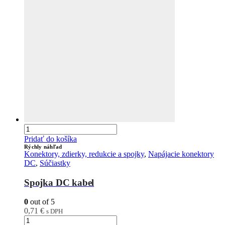
Pridať do košíka
Rýchly náhľad
Konektory, zdierky, redukcie a spojky
,
Napájacie konektory
DC
,
Súčiastky
Spojka DC kabel
0
out of 5
0,71
€
s DPH