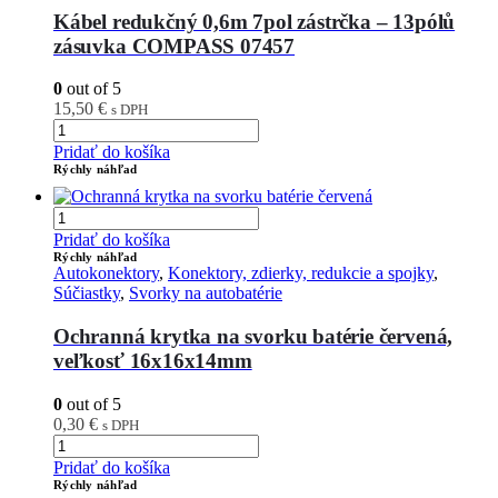
Kábel redukčný 0,6m 7pol zástrčka – 13pólů
zásuvka COMPASS 07457
0
out of 5
15,50
€
s DPH
Pridať do košíka
Rýchly náhľad
Pridať do košíka
Rýchly náhľad
Autokonektory
,
Konektory, zdierky, redukcie a spojky
,
Súčiastky
,
Svorky na autobatérie
Ochranná krytka na svorku batérie červená,
veľkosť 16x16x14mm
0
out of 5
0,30
€
s DPH
Pridať do košíka
Rýchly náhľad