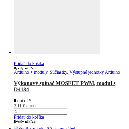
Pridať do košíka
Rýchly náhľad
Arduino + moduly
,
Súčiastky
,
Výstupné jednotky Arduino
Výkonový spínač MOSFET PWM, modul s
D4184
0
out of 5
2,11
€
s DPH
Pridať do košíka
Rýchly náhľad