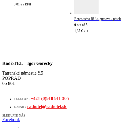
0,01
€
s DPH
Repro ucho RU-4 gumové - pásek
0
out of 5
1,37
€
s DPH
RadioTEL – Igor Gorecký
Tatranské námestie č.5
POPRAD
05 801
+421 (0)910 911 305
TELEFÓN:
radiotel@radiotel.sk
E-MAIL:
SLEDUJTE NÁS
Facebook