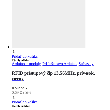
Pridať do košíka
Rýchly náhľad
Arduino + moduly
,
Príslušenstvo Arduino
,
Súčiastky
RFID prístupový čip 13,56MHz, prívesok,
čierny
0
out of 5
0,69
€
s DPH
Pridať do košíka
Rýchly náhľad