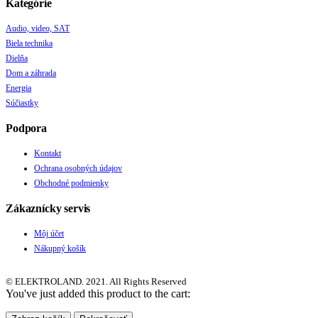
Kategórie
Audio, video, SAT
Biela technika
Dielňa
Dom a záhrada
Energia
Súčiastky
Podpora
Kontakt
Ochrana osobných údajov
Obchodné podmienky
Zákaznícky servis
Môj účet
Nákupný košík
© ELEKTROLAND. 2021. All Rights Reserved
You've just added this product to the cart: