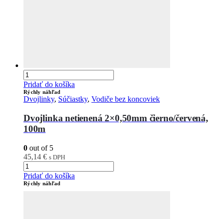
Pridať do košíka
Rýchly náhľad
Dvojlinky
,
Súčiastky
,
Vodiče bez koncoviek
Dvojlinka netienená 2×0,50mm čierno/červená,
100m
0
out of 5
45,14
€
s DPH
Pridať do košíka
Rýchly náhľad