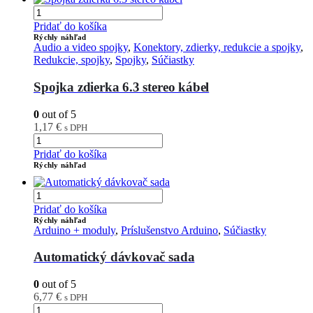
Pridať do košíka
Rýchly náhľad
Audio a video spojky
,
Konektory, zdierky, redukcie a spojky
,
Redukcie, spojky
,
Spojky
,
Súčiastky
Spojka zdierka 6.3 stereo kábel
0
out of 5
1,17
€
s DPH
Pridať do košíka
Rýchly náhľad
Pridať do košíka
Rýchly náhľad
Arduino + moduly
,
Príslušenstvo Arduino
,
Súčiastky
Automatický dávkovač sada
0
out of 5
6,77
€
s DPH