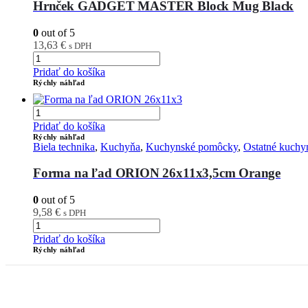
Hrnček GADGET MASTER Block Mug Black
0
out of 5
13,63
€
s DPH
Pridať do košíka
Rýchly náhľad
Pridať do košíka
Rýchly náhľad
Biela technika
,
Kuchyňa
,
Kuchynské pomôcky
,
Ostatné kuch
Forma na ľad ORION 26x11x3,5cm Orange
0
out of 5
9,58
€
s DPH
Pridať do košíka
Rýchly náhľad