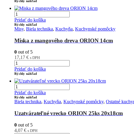
Rýchly náhľad
Pridať do košíka
Rýchly náhľad
Misy
,
Biela technika
,
Kuchyňa
,
Kuchynské pomôcky
Miska z mangového dreva ORION 14cm
0
out of 5
17,17
€
s DPH
Pridať do košíka
Rýchly náhľad
Pridať do košíka
Rýchly náhľad
Biela technika
,
Kuchyňa
,
Kuchynské pomôcky
,
Ostatné kuch
Uzatvárateľné vrecko ORION 25ks 20x18cm
0
out of 5
4,07
€
s DPH