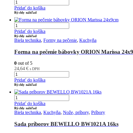
Pridať do košíka
Rýchly náhľad
Pridať do košíka
Rýchly náhľad
Biela technika
,
Formy na pečenie
,
Kuchyňa
Forma na pečenie bábovky ORION Marissa 24x
0
out of 5
24,64
€
s DPH
Pridať do košíka
Rýchly náhľad
Pridať do košíka
Rýchly náhľad
Biela technika
,
Kuchyňa
,
Nože, príbory
,
Príbory
Sada príborov BEWELLO BW1021A 16ks