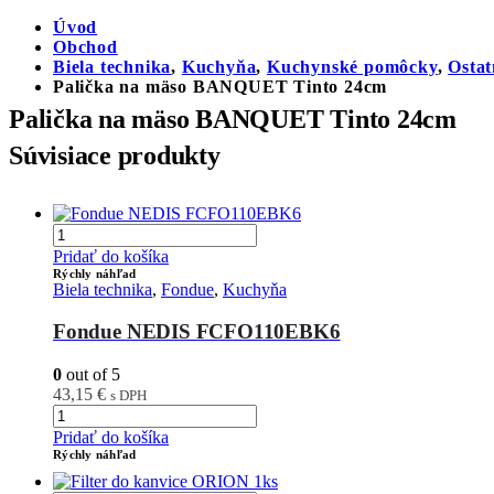
Úvod
Obchod
Biela technika
,
Kuchyňa
,
Kuchynské pomôcky
,
Osta
Palička na mäso BANQUET Tinto 24cm
Palička na mäso BANQUET Tinto 24cm
Súvisiace produkty
Pridať do košíka
Rýchly náhľad
Biela technika
,
Fondue
,
Kuchyňa
Fondue NEDIS FCFO110EBK6
0
out of 5
43,15
€
s DPH
Pridať do košíka
Rýchly náhľad