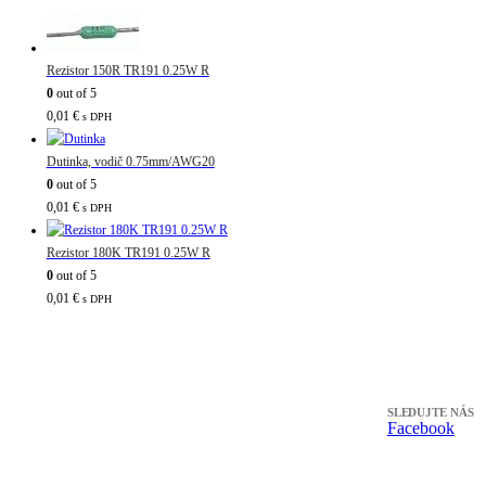
Rezistor 150R TR191 0.25W R
0
out of 5
0,01
€
s DPH
Dutinka, vodič 0.75mm/AWG20
0
out of 5
0,01
€
s DPH
Rezistor 180K TR191 0.25W R
0
out of 5
0,01
€
s DPH
SLEDUJTE NÁS
Facebook