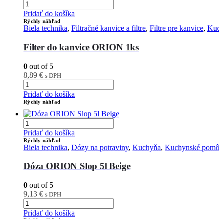
Pridať do košíka
Rýchly náhľad
Biela technika
,
Filtračné kanvice a filtre
,
Filtre pre kanvice
,
Ku
Filter do kanvice ORION 1ks
0
out of 5
8,89
€
s DPH
Pridať do košíka
Rýchly náhľad
Pridať do košíka
Rýchly náhľad
Biela technika
,
Dózy na potraviny
,
Kuchyňa
,
Kuchynské pom
Dóza ORION Slop 5l Beige
0
out of 5
9,13
€
s DPH
Pridať do košíka