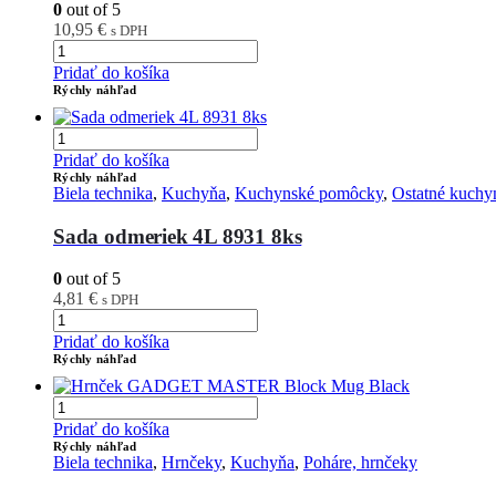
0
out of 5
10,95
€
s DPH
Pridať do košíka
Rýchly náhľad
Pridať do košíka
Rýchly náhľad
Biela technika
,
Kuchyňa
,
Kuchynské pomôcky
,
Ostatné kuch
Sada odmeriek 4L 8931 8ks
0
out of 5
4,81
€
s DPH
Pridať do košíka
Rýchly náhľad
Pridať do košíka
Rýchly náhľad
Biela technika
,
Hrnčeky
,
Kuchyňa
,
Poháre, hrnčeky