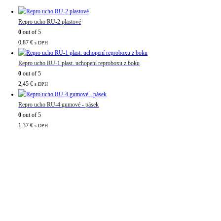
Repro ucho RU-2 plastové
0
out of 5
0,87
€
s DPH
Repro ucho RU-1 plast. uchopení reproboxu z boku
0
out of 5
2,45
€
s DPH
Repro ucho RU-4 gumové - pásek
0
out of 5
1,37
€
s DPH