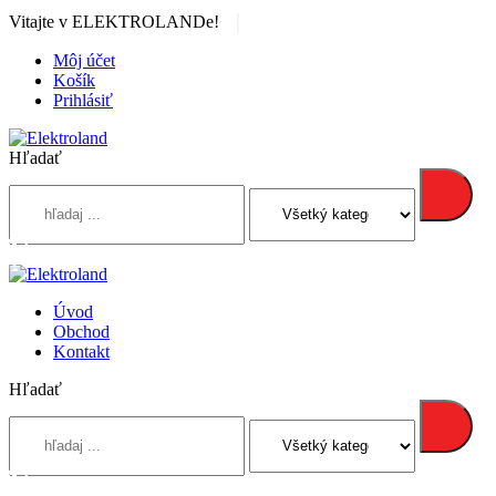
|
Vitajte v ELEKTROLANDe!
Môj účet
Košík
Prihlásiť
Hľadať
Úvod
Obchod
Kontakt
Hľadať