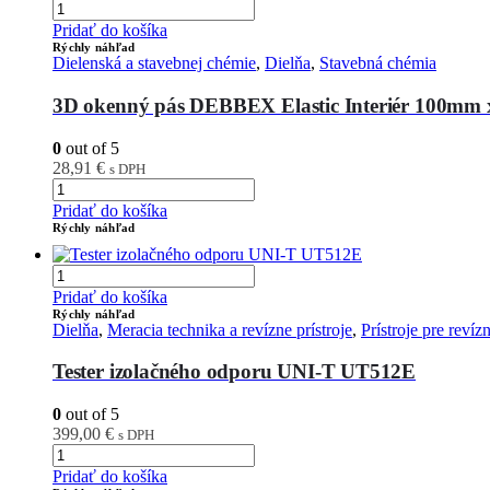
Pridať do košíka
Rýchly náhľad
Dielenská a stavebnej chémie
,
Dielňa
,
Stavebná chémia
3D okenný pás DEBBEX Elastic Interiér 100mm
0
out of 5
28,91
€
s DPH
Pridať do košíka
Rýchly náhľad
Pridať do košíka
Rýchly náhľad
Dielňa
,
Meracia technika a revízne prístroje
,
Prístroje pre reví
Tester izolačného odporu UNI-T UT512E
0
out of 5
399,00
€
s DPH
Pridať do košíka