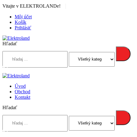
|
Vitajte v ELEKTROLANDe!
Môj účet
Košík
Prihlásiť
Hľadať
Úvod
Obchod
Kontakt
Hľadať