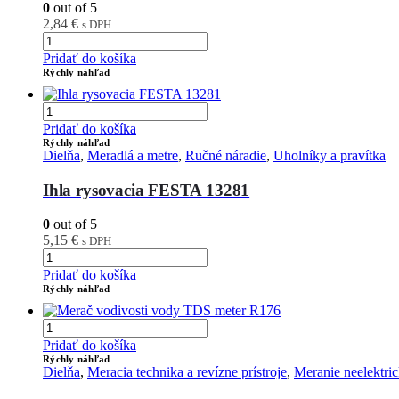
0
out of 5
2,84
€
s DPH
Pridať do košíka
Rýchly náhľad
Pridať do košíka
Rýchly náhľad
Dielňa
,
Meradlá a metre
,
Ručné náradie
,
Uholníky a pravítka
Ihla rysovacia FESTA 13281
0
out of 5
5,15
€
s DPH
Pridať do košíka
Rýchly náhľad
Pridať do košíka
Rýchly náhľad
Dielňa
,
Meracia technika a revízne prístroje
,
Meranie neelektric