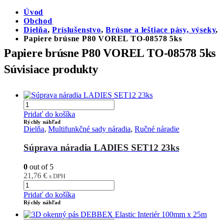
Úvod
Obchod
Dielňa
,
Príslušenstvo
,
Brúsne a leštiace pásy, výseky
Papiere brúsne P80 VOREL TO-08578 5ks
Papiere brúsne P80 VOREL TO-08578 5ks
Súvisiace produkty
Pridať do košíka
Rýchly náhľad
Dielňa
,
Multifunkčné sady náradia
,
Ručné náradie
Súprava náradia LADIES SET12 23ks
0
out of 5
21,76
€
s DPH
Pridať do košíka
Rýchly náhľad