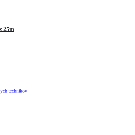
 x 25m
znych technikov