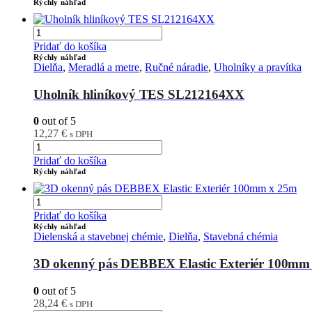
Rýchly náhľad
Pridať do košíka
Rýchly náhľad
Dielňa
,
Meradlá a metre
,
Ručné náradie
,
Uholníky a pravítka
Uholník hliníkový TES SL212164XX
0
out of 5
12,27
€
s DPH
Pridať do košíka
Rýchly náhľad
Pridať do košíka
Rýchly náhľad
Dielenská a stavebnej chémie
,
Dielňa
,
Stavebná chémia
3D okenný pás DEBBEX Elastic Exteriér 100mm
0
out of 5
28,24
€
s DPH