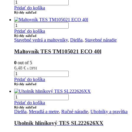
Pridať do košíka
Rýchly náhľad
Pridať do košíka
Rýchly náhľad
Stavebné vedrá a maltovníky
,
Dielňa
,
Stavebné náradie
Maltovník TES TM105021 ECO 40l
0
out of 5
6,48
€
s DPH
Pridať do košíka
Rýchly náhľad
Pridať do košíka
Rýchly náhľad
Dielňa
,
Meradlá a metre
,
Ručné náradie
,
Uholníky a pravítka
Uholník hliníkový TES SL222626XX