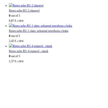
Repro ucho RU-2 plastové
0
out of 5
0,87
€
s DPH
Repro ucho RU-1 plast. uchopení reproboxu z boku
0
out of 5
2,45
€
s DPH
Repro ucho RU-4 gumové - pásek
0
out of 5
1,37
€
s DPH