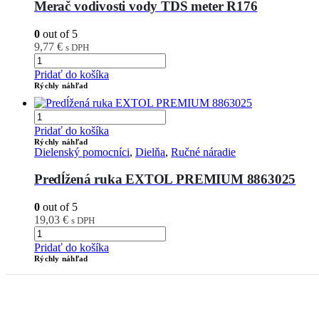
Merač vodivosti vody TDS meter R176
0
out of 5
9,77
€
s DPH
Pridať do košíka
Rýchly náhľad
Pridať do košíka
Rýchly náhľad
Dielenský pomocníci
,
Dielňa
,
Ručné náradie
Predĺžená ruka EXTOL PREMIUM 8863025
0
out of 5
19,03
€
s DPH
Pridať do košíka
Rýchly náhľad