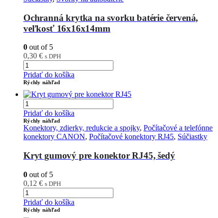
Ochranná krytka na svorku batérie červená,
veľkosť 16x16x14mm
0
out of 5
0,30
€
s DPH
Pridať do košíka
Rýchly náhľad
Pridať do košíka
Rýchly náhľad
Konektory, zdierky, redukcie a spojky
,
Počítačové a telefónne
konektory CANON
,
Počítačové konektory RJ45
,
Súčiastky
Kryt gumový pre konektor RJ45, šedý
0
out of 5
0,12
€
s DPH
Pridať do košíka
Rýchly náhľad