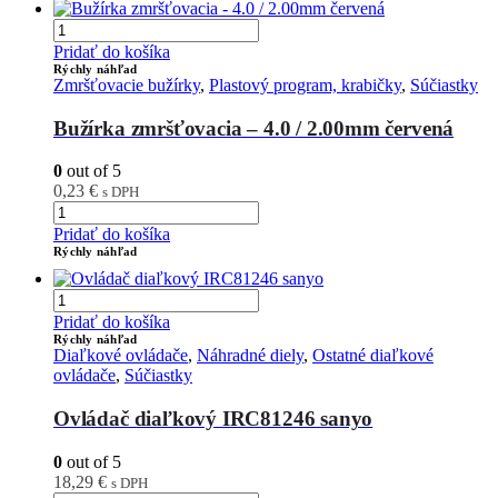
Pridať do košíka
Rýchly náhľad
Zmršťovacie bužírky
,
Plastový program, krabičky
,
Súčiastky
Bužírka zmršťovacia – 4.0 / 2.00mm červená
0
out of 5
0,23
€
s DPH
Pridať do košíka
Rýchly náhľad
Pridať do košíka
Rýchly náhľad
Diaľkové ovládače
,
Náhradné diely
,
Ostatné diaľkové
ovládače
,
Súčiastky
Ovládač diaľkový IRC81246 sanyo
0
out of 5
18,29
€
s DPH