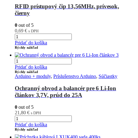
RFID prístupový čip 13,56MHz, prívesok,
čierny
0
out of 5
0,69
€
s DPH
Pridať do košíka
Rýchly náhľad
Pridať do košíka
Rýchly náhľad
Arduino + moduly
,
Príslušenstvo Arduino
,
Súčiastky
Ochranný obvod a balancér pre 6 Li-Ion
článkov 3,7V, prúd do 25A
0
out of 5
21,80
€
s DPH
Pridať do košíka
Rýchly náhľad