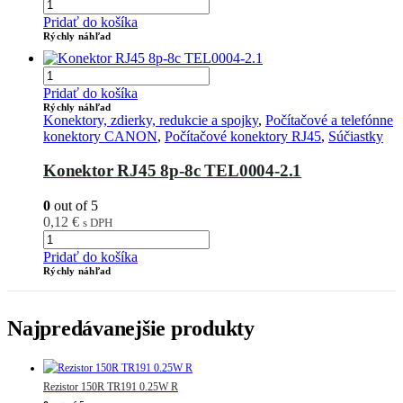
Pridať do košíka
Rýchly náhľad
Pridať do košíka
Rýchly náhľad
Konektory, zdierky, redukcie a spojky
,
Počítačové a telefónne
konektory CANON
,
Počítačové konektory RJ45
,
Súčiastky
Konektor RJ45 8p-8c TEL0004-2.1
0
out of 5
0,12
€
s DPH
Pridať do košíka
Rýchly náhľad
Najpredávanejšie produkty
Rezistor 150R TR191 0.25W R