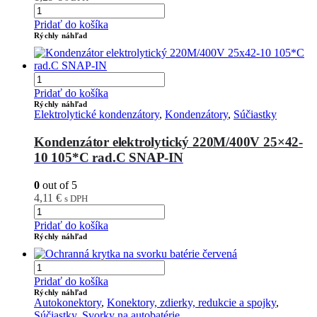
Pridať do košíka
Rýchly náhľad
Pridať do košíka
Rýchly náhľad
Elektrolytické kondenzátory
,
Kondenzátory
,
Súčiastky
Kondenzátor elektrolytický 220M/400V 25×42-
10 105*C rad.C SNAP-IN
0
out of 5
4,11
€
s DPH
Pridať do košíka
Rýchly náhľad
Pridať do košíka
Rýchly náhľad
Autokonektory
,
Konektory, zdierky, redukcie a spojky
,
Súčiastky
,
Svorky na autobatérie