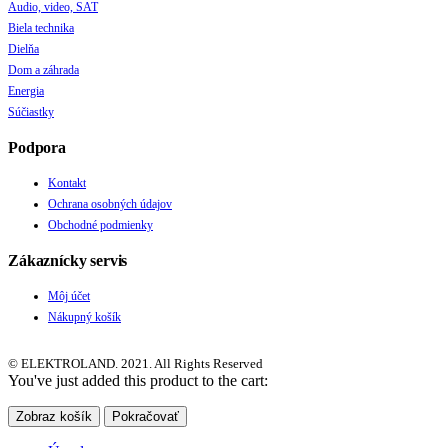
Audio, video, SAT
Biela technika
Dielňa
Dom a záhrada
Energia
Súčiastky
Podpora
Kontakt
Ochrana osobných údajov
Obchodné podmienky
Zákaznícky servis
Môj účet
Nákupný košík
© ELEKTROLAND. 2021. All Rights Reserved
You've just added this product to the cart:
Zobraz košík
Pokračovať