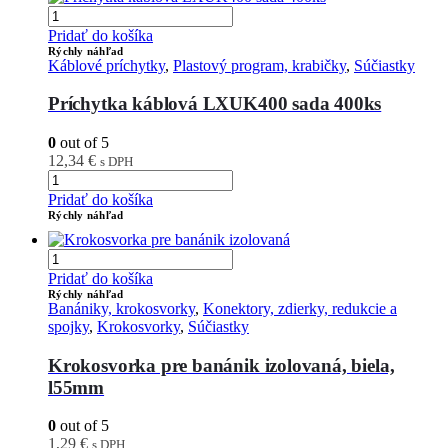
Pridať do košíka
Rýchly náhľad
Káblové príchytky
,
Plastový program, krabičky
,
Súčiastky
Príchytka káblová LXUK400 sada 400ks
0
out of 5
12,34
€
s DPH
Pridať do košíka
Rýchly náhľad
Pridať do košíka
Rýchly náhľad
Banániky, krokosvorky
,
Konektory, zdierky, redukcie a
spojky
,
Krokosvorky
,
Súčiastky
Krokosvorka pre banánik izolovaná, biela,
l55mm
0
out of 5
1,29
€
s DPH