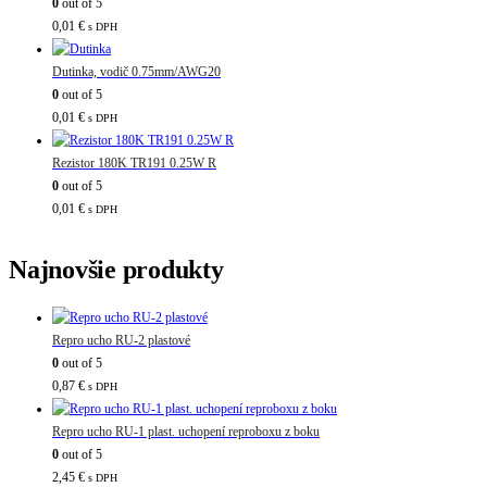
0
out of 5
0,01
€
s DPH
Dutinka, vodič 0.75mm/AWG20
0
out of 5
0,01
€
s DPH
Rezistor 180K TR191 0.25W R
0
out of 5
0,01
€
s DPH
Najnovšie produkty
Repro ucho RU-2 plastové
0
out of 5
0,87
€
s DPH
Repro ucho RU-1 plast. uchopení reproboxu z boku
0
out of 5
2,45
€
s DPH