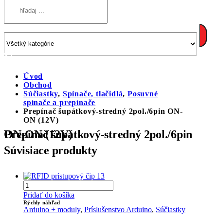
Úvod
Obchod
Súčiastky
,
Spínače, tlačidlá
,
Posuvné
spínače a prepínače
Prepínač šupátkový-stredný 2pol./6pin ON-
ON (12V)
Prepínač šupátkový-stredný 2pol./6pin ON-ON (12V)
Súvisiace produkty
Pridať do košíka
Rýchly náhľad
Arduino + moduly
,
Príslušenstvo Arduino
,
Súčiastky