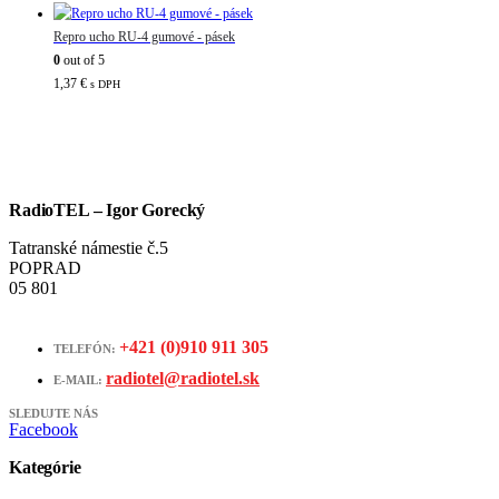
Repro ucho RU-4 gumové - pásek
0
out of 5
1,37
€
s DPH
RadioTEL – Igor Gorecký
Tatranské námestie č.5
POPRAD
05 801
+421 (0)910 911 305
TELEFÓN:
radiotel@radiotel.sk
E-MAIL:
SLEDUJTE NÁS
Facebook
Kategórie