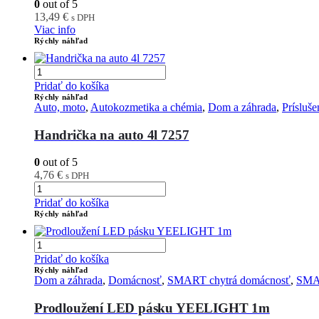
0
out of 5
13,49
€
s DPH
Viac info
Rýchly náhľad
Pridať do košíka
Rýchly náhľad
Auto, moto
,
Autokozmetika a chémia
,
Dom a záhrada
,
Prísluš
Handrička na auto 4l 7257
0
out of 5
4,76
€
s DPH
Pridať do košíka
Rýchly náhľad
Pridať do košíka
Rýchly náhľad
Dom a záhrada
,
Domácnosť
,
SMART chytrá domácnosť
,
SMA
Prodloužení LED pásku YEELIGHT 1m