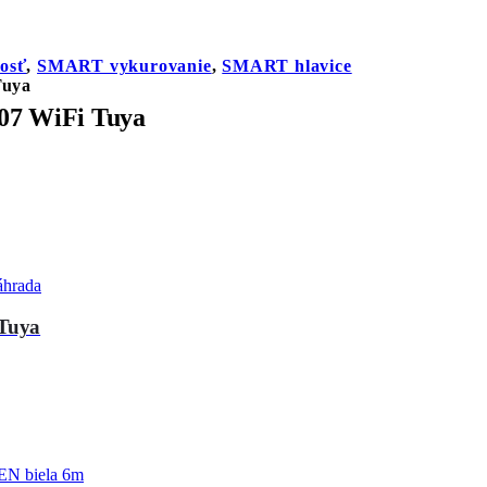
osť
,
SMART vykurovanie
,
SMART hlavice
Tuya
07 WiFi Tuya
áhrada
Tuya