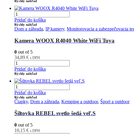
Rýchly náhľad
Pridať do košíka
Rýchly náhľad
Dom a záhrada
,
IP kamery
,
Monitorovacia a zabezpečovacia te
Kamera WOOX R4040 White WiFi Tuya
0
out of 5
34,89
€
s DPH
Pridať do košíka
Rýchly náhľad
Pridať do košíka
Rýchly náhľad
Čiapky
,
Dom a záhrada
,
Kemping a outdoor
,
Šport a outdoor
Šiltovka REBEL svetlo šedá veľ.S
0
out of 5
10,15
€
s DPH