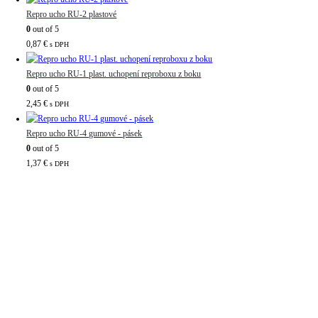
Repro ucho RU-2 plastové
0
out of 5
0,87
€
s DPH
Repro ucho RU-1 plast. uchopení reproboxu z boku
0
out of 5
2,45
€
s DPH
Repro ucho RU-4 gumové - pásek
0
out of 5
1,37
€
s DPH