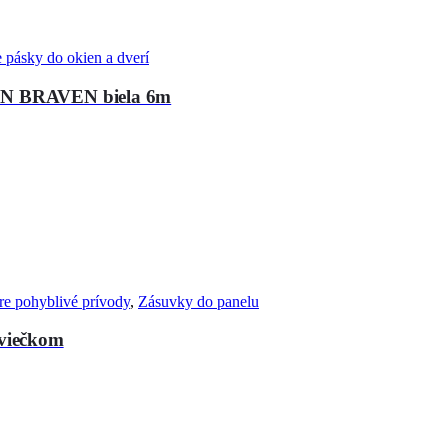
 pásky do okien a dverí
DEN BRAVEN biela 6m
re pohyblivé prívody
,
Zásuvky do panelu
viečkom