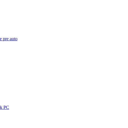
e pre auto
 k PC