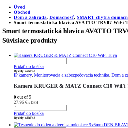
Úvod
Obchod
Dom a záhrada
,
Domácnosť
,
SMART chytrá domácn
Smart termostatická hlavica AVATTO TRV07 WiFi 
Smart termostatická hlavica AVATTO TRV
Súvisiace produkty
Pridať do košíka
Rýchly náhľad
IP kamery
,
Monitorovacia a zabezpečovacia technika
,
Dom a z
Kamera KRUGER & MATZ Connect C10 WiFi 
0
out of 5
27,96
€
s DPH
Pridať do košíka
Rýchly náhľad