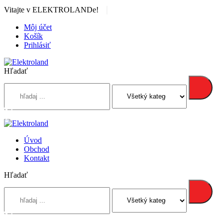
|
Vitajte v ELEKTROLANDe!
Môj účet
Košík
Prihlásiť
Hľadať
Úvod
Obchod
Kontakt
Hľadať