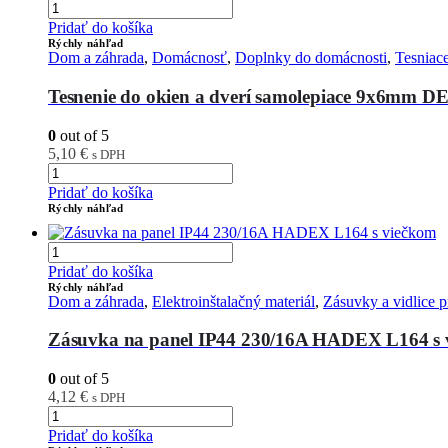
Pridať do košíka
Rýchly náhľad
Dom a záhrada
,
Domácnosť
,
Doplnky do domácnosti
,
Tesniace
Tesnenie do okien a dverí samolepiace 9x6mm 
0
out of 5
5,10
€
s DPH
Pridať do košíka
Rýchly náhľad
Pridať do košíka
Rýchly náhľad
Dom a záhrada
,
Elektroinštalačný materiál
,
Zásuvky a vidlice p
Zásuvka na panel IP44 230/16A HADEX L164 s 
0
out of 5
4,12
€
s DPH
Pridať do košíka