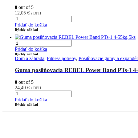
0
out of 5
12,05
€
s DPH
Pridať do košíka
Rýchly náhľad
Pridať do košíka
Rýchly náhľad
Dom a záhrada
,
Fitness potreby
,
Posilňovacie gumy a expandé
Guma posilňovacia REBEL Power Band PTs-1 4-
0
out of 5
24,49
€
s DPH
Pridať do košíka
Rýchly náhľad