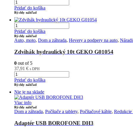
Pridať do košíka
Rýchly náhľad
Pridať do košíka
Rýchly náhľad
Auto, moto
,
Dom a záhrada
,
Hevery a podpery na auto
,
Náradi
Zdvihák hydraulický 10t GEKO G01054
0
out of 5
37,91
€
s DPH
Pridať do košíka
Rýchly náhľad
Nie je na sklade
Viac info
Rýchly náhľad
Dom a záhrada
,
Počítače a tablety
,
Počítačové káble
,
Redukcie
Adaptér USB BOROFONE DH3