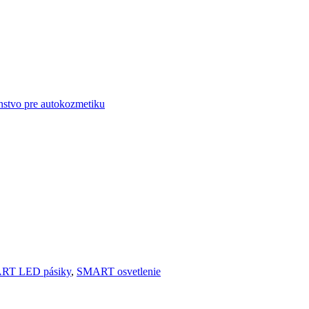
enstvo pre autokozmetiku
RT LED pásiky
,
SMART osvetlenie