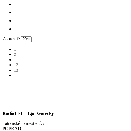
Zobraziť:
1
2
…
12
13
RadioTEL – Igor Gorecký
Tatranské námestie č.5
POPRAD