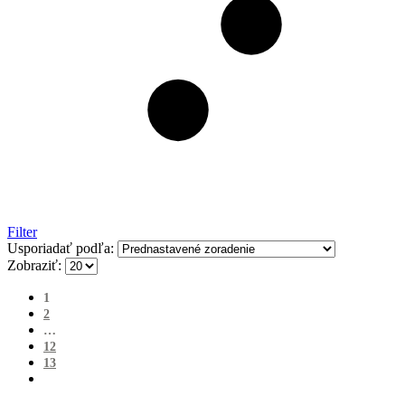
Filter
Usporiadať podľa:
Zobraziť:
1
2
…
12
13