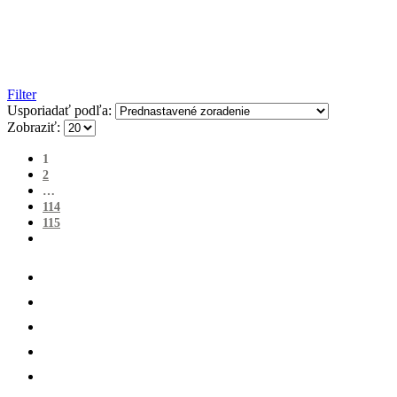
Filter
Usporiadať podľa:
Zobraziť:
1
2
…
114
115