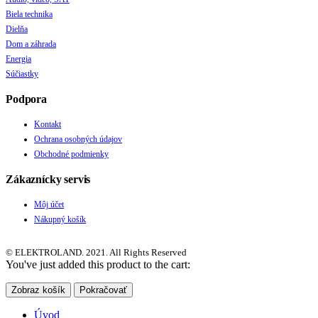
Biela technika
Dielňa
Dom a záhrada
Energia
Súčiastky
Podpora
Kontakt
Ochrana osobných údajov
Obchodné podmienky
Zákaznícky servis
Môj účet
Nákupný košík
© ELEKTROLAND. 2021. All Rights Reserved
You've just added this product to the cart:
Zobraz košík
Pokračovať
Úvod