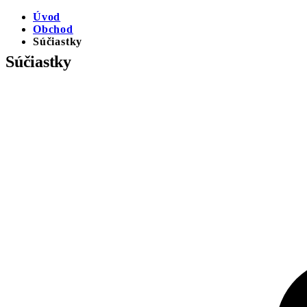
Úvod
Obchod
Súčiastky
Súčiastky