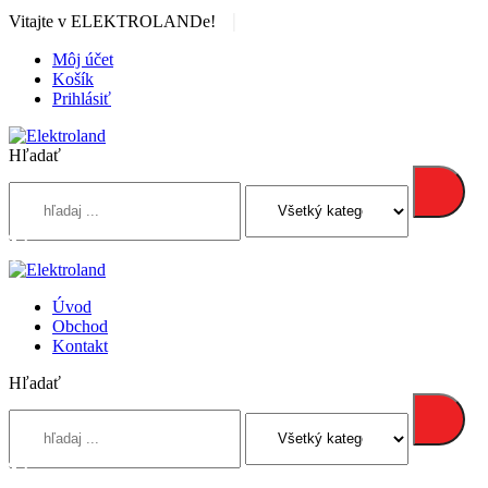
|
Vitajte v ELEKTROLANDe!
Môj účet
Košík
Prihlásiť
Hľadať
Úvod
Obchod
Kontakt
Hľadať