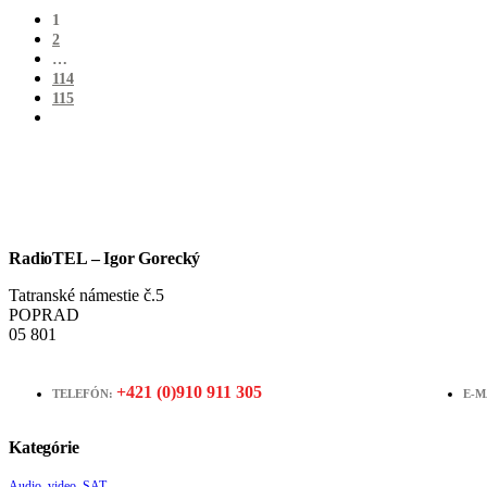
1
2
…
114
115
RadioTEL – Igor Gorecký
Tatranské námestie č.5
POPRAD
05 801
+421 (0)910 911 305
TELEFÓN:
E-M
Kategórie
Audio, video, SAT