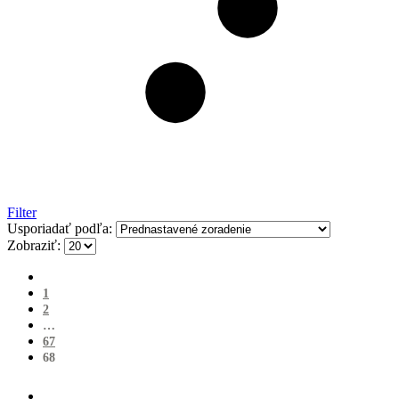
Filter
Usporiadať podľa:
Zobraziť:
1
2
…
67
68