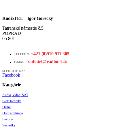
RadioTEL – Igor Gorecký
Tatranské námestie č.5
POPRAD
05 801
+421 (0)910 911 305
TELEFÓN:
radiotel@radiotel.sk
E-MAIL:
SLEDUJTE NÁS
Facebook
Kategórie
Audio, video, SAT
Biela technika
Dielňa
Dom a záhrada
Energia
Súčiastky