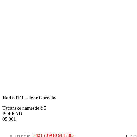
RadioTEL – Igor Gorecký
Tatranské námestie č.5
POPRAD
05 801
+421 (0)910 911 305
TELEFÓN:
E-M