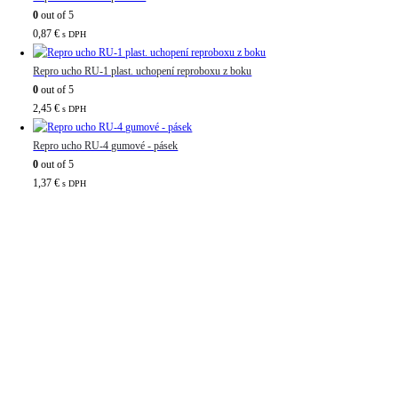
0
out of 5
0,87
€
s DPH
Repro ucho RU-1 plast. uchopení reproboxu z boku
0
out of 5
2,45
€
s DPH
Repro ucho RU-4 gumové - pásek
0
out of 5
1,37
€
s DPH