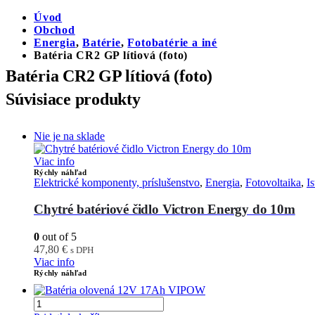
Úvod
Obchod
Energia
,
Batérie
,
Fotobatérie a iné
Batéria CR2 GP lítiová (foto)
Batéria CR2 GP lítiová (foto)
Súvisiace produkty
Nie je na sklade
Viac info
Rýchly náhľad
Elektrické komponenty, príslušenstvo
,
Energia
,
Fotovoltaika
,
I
Chytré batériové čidlo Victron Energy do 10m
0
out of 5
47,80
€
s DPH
Viac info
Rýchly náhľad