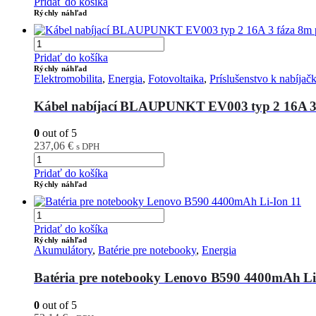
Pridať do košíka
Rýchly náhľad
Pridať do košíka
Rýchly náhľad
Elektromobilita
,
Energia
,
Fotovoltaika
,
Príslušenstvo k nabíja
Kábel nabíjací BLAUPUNKT EV003 typ 2 16A 3 f
0
out of 5
237,06
€
s DPH
Pridať do košíka
Rýchly náhľad
Pridať do košíka
Rýchly náhľad
Akumulátory
,
Batérie pre notebooky
,
Energia
Batéria pre notebooky Lenovo B590 4400mAh 
0
out of 5