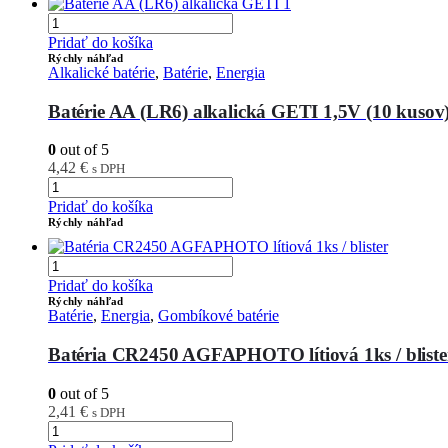
Pridať do košíka
Rýchly náhľad
Alkalické batérie
,
Batérie
,
Energia
Batérie AA (LR6) alkalická GETI 1,5V (10 kusov
0
out of 5
4,42
€
s DPH
Pridať do košíka
Rýchly náhľad
Pridať do košíka
Rýchly náhľad
Batérie
,
Energia
,
Gombíkové batérie
Batéria CR2450 AGFAPHOTO lítiová 1ks / bliste
0
out of 5
2,41
€
s DPH