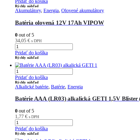
Pridať do košíka
Rýchly náhľad
Akumulátory
,
Energia
,
Olovené akumulátory
Batéria olovená 12V 17Ah VIPOW
0
out of 5
34,05
€
s DPH
Pridať do košíka
Rýchly náhľad
Pridať do košíka
Rýchly náhľad
Alkalické batérie
,
Batérie
,
Energia
Batérie AAA (LR03) alkalická GETI 1,5V Blister 
0
out of 5
1,77
€
s DPH
Pridať do košíka
Rýchly náhľad