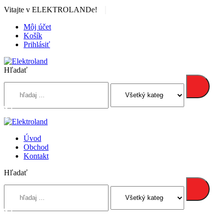
|
Vitajte v ELEKTROLANDe!
Môj účet
Košík
Prihlásiť
Hľadať
Úvod
Obchod
Kontakt
Hľadať