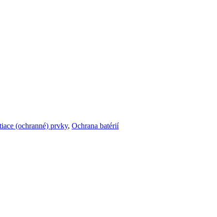
stiace (ochranné) prvky
,
Ochrana batérií