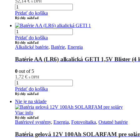
52,14
€
s DPH
Pridať do košíka
Rýchly náhľad
Pridať do košíka
Rýchly náhľad
Alkalické batérie
,
Batérie
,
Energia
Batérie AA (LR6) alkalická GETI 1,5V Blister (4 
0
out of 5
1,72
€
s DPH
Pridať do košíka
Rýchly náhľad
Nie je na sklade
Viac info
Rýchly náhľad
Batériové systémy
,
Energia
,
Fotovoltaika
,
Ostatné batérie
Batéria gelová 12V 100Ah SOLARFAM pre solá