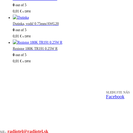
0
out of 5
0,01
€
s DPH
Dutinka, vodič 0.75mm/AWG20
0
out of 5
0,01
€
s DPH
Rezistor 180K TR191 0.25W R
0
out of 5
0,01
€
s DPH
SLEDUJTE NÁS
Facebook
radiotel@radiotel.sk
AIL: