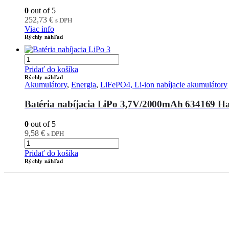
0
out of 5
252,73
€
s DPH
Viac info
Rýchly náhľad
Pridať do košíka
Rýchly náhľad
Akumulátory
,
Energia
,
LiFePO4, Li-ion nabíjacie akumulátory
Batéria nabíjacia LiPo 3,7V/2000mAh 634169 H
0
out of 5
9,58
€
s DPH
Pridať do košíka
Rýchly náhľad