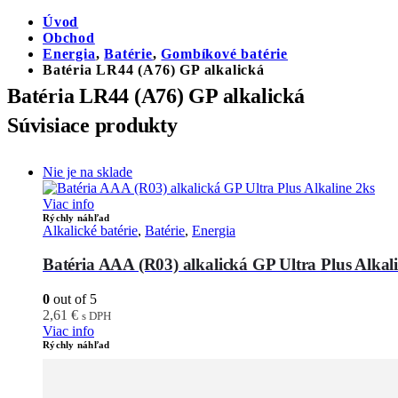
Úvod
Obchod
Energia
,
Batérie
,
Gombíkové batérie
Batéria LR44 (A76) GP alkalická
Batéria LR44 (A76) GP alkalická
Súvisiace produkty
Nie je na sklade
Viac info
Rýchly náhľad
Alkalické batérie
,
Batérie
,
Energia
Batéria AAA (R03) alkalická GP Ultra Plus Alkal
0
out of 5
2,61
€
s DPH
Viac info
Rýchly náhľad