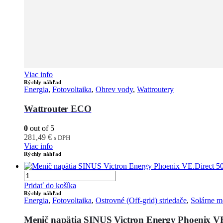
Viac info
Rýchly náhľad
Energia
,
Fotovoltaika
,
Ohrev vody
,
Wattroutery
Wattrouter ECO
0
out of 5
281,49
€
s DPH
Viac info
Rýchly náhľad
Pridať do košíka
Rýchly náhľad
Energia
,
Fotovoltaika
,
Ostrovné (Off-grid) striedače
,
Solárne m
Menič napätia SINUS Victron Energy Phoenix V