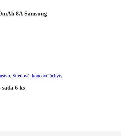
3450mAh 8A Samsung
enstvo
,
Stredové, koncové úchyty
 sada 6 ks