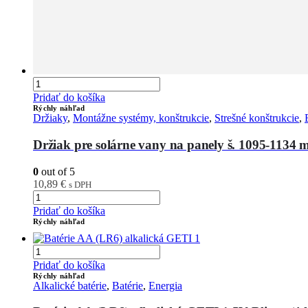
Pridať do košíka
Rýchly náhľad
Držiaky
,
Montážne systémy, konštrukcie
,
Strešné konštrukcie
,
Držiak pre solárne vany na panely š. 1095-1134
0
out of 5
10,89
€
s DPH
Pridať do košíka
Rýchly náhľad
Pridať do košíka
Rýchly náhľad
Alkalické batérie
,
Batérie
,
Energia