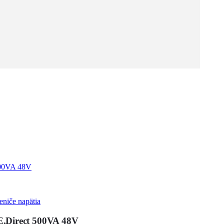
eniče napätia
E.Direct 500VA 48V