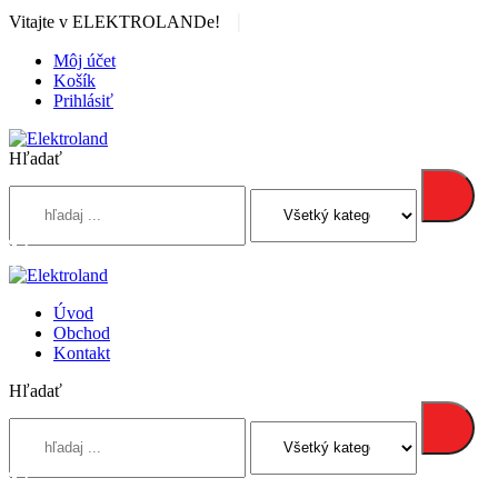
|
Vitajte v ELEKTROLANDe!
Môj účet
Košík
Prihlásiť
Hľadať
Úvod
Obchod
Kontakt
Hľadať