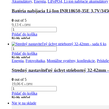
Akumulátory
,
Energia
,
LiFePO4, Li-ion nabíjacie akumulátory
Batéria nabíjacia Li-Ion INR18650-35E 3,7V/
0
out of 5
9,13
€
s DPH
Pridať do košíka
Rýchly náhľad
Pridať do košíka
Rýchly náhľad
Energia
,
Fotovoltaika
,
Montážne systémy, konštrukcie
,
Prísluš
Stredný nastaviteľný úchyt strieborný 32-42mm –
0
out of 5
19,06
€
s DPH
Pridať do košíka
Rýchly náhľad
Nie je na sklade