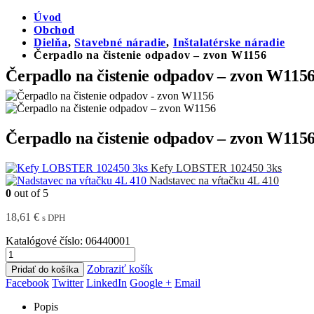
Úvod
Obchod
Dielňa
,
Stavebné náradie
,
Inštalatérske náradie
Čerpadlo na čistenie odpadov – zvon W1156
Čerpadlo na čistenie odpadov – zvon W115
Čerpadlo na čistenie odpadov – zvon W115
Kefy LOBSTER 102450 3ks
Nadstavec na vŕtačku 4L 410
0
out of 5
18,61
€
s DPH
Katalógové číslo:
06440001
Zobraziť košík
Pridať do košíka
Facebook
Twitter
LinkedIn
Google +
Email
Popis