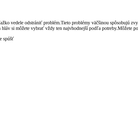
ťažko vedele odstrániť problém.Tieto problémy väčšinou spôsobujú zvyš
hláv si môžete vybrať vždy ten najvhodnejší podľa potreby.Môžete p
te spúšť