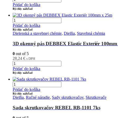
Pridať do košíka
Rýchly náhľad
Pridať do košíka
Rýchly náhľad
Dielenská a stavebnej chémie
,
Dielňa
,
Stavebná chémia
3D okenný pás DEBBEX Elastic Exteriér 100mm
0
out of 5
28,24
€
s DPH
Pridať do košíka
Rýchly náhľad
Pridať do košíka
Rýchly náhľad
Dielňa
,
Ručné náradie
,
Sady skrutkovačov
,
Skrutkovače
Sada skrutkovačov REBEL RB-1101 7ks
0
out of 5