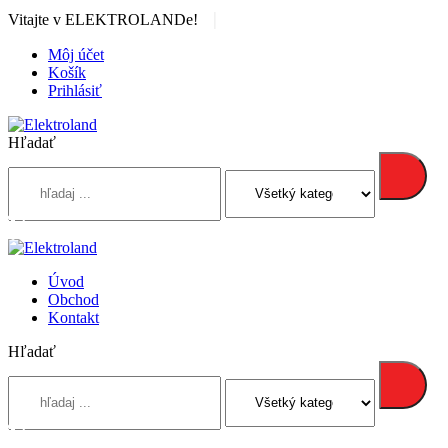
|
Vitajte v ELEKTROLANDe!
Môj účet
Košík
Prihlásiť
Hľadať
Úvod
Obchod
Kontakt
Hľadať