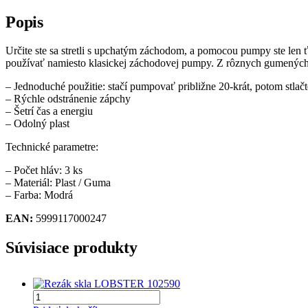
Popis
Určite ste sa stretli s upchatým záchodom, a pomocou pumpy ste len 
používať namiesto klasickej záchodovej pumpy. Z rôznych gumených 
– Jednoduché použitie: stačí pumpovať približne 20-krát, potom stlač
– Rýchle odstránenie zápchy
– Šetrí čas a energiu
– Odolný plast
Technické parametre:
– Počet hláv: 3 ks
– Materiál: Plast / Guma
– Farba: Modrá
EAN:
5999117000247
Súvisiace produkty