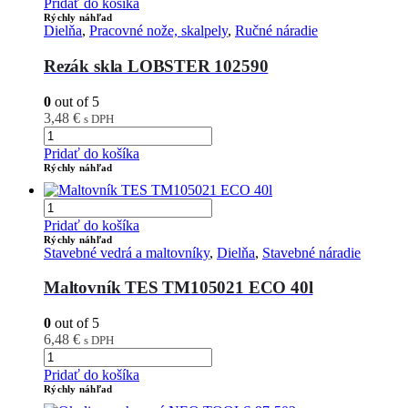
Pridať do košíka
Rýchly náhľad
Dielňa
,
Pracovné nože, skalpely
,
Ručné náradie
Rezák skla LOBSTER 102590
0
out of 5
3,48
€
s DPH
Pridať do košíka
Rýchly náhľad
Pridať do košíka
Rýchly náhľad
Stavebné vedrá a maltovníky
,
Dielňa
,
Stavebné náradie
Maltovník TES TM105021 ECO 40l
0
out of 5
6,48
€
s DPH
Pridať do košíka
Rýchly náhľad