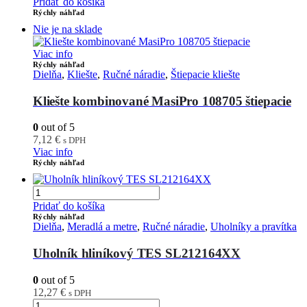
Pridať do košíka
Rýchly náhľad
Nie je na sklade
Viac info
Rýchly náhľad
Dielňa
,
Kliešte
,
Ručné náradie
,
Štiepacie kliešte
Kliešte kombinované MasiPro 108705 štiepacie
0
out of 5
7,12
€
s DPH
Viac info
Rýchly náhľad
Pridať do košíka
Rýchly náhľad
Dielňa
,
Meradlá a metre
,
Ručné náradie
,
Uholníky a pravítka
Uholník hliníkový TES SL212164XX
0
out of 5
12,27
€
s DPH