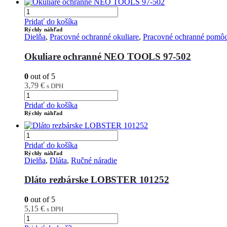
Pridať do košíka
Rýchly náhľad
Dielňa
,
Pracovné ochranné okuliare
,
Pracovné ochranné pomô
Okuliare ochranné NEO TOOLS 97-502
0
out of 5
3,79
€
s DPH
Pridať do košíka
Rýchly náhľad
Pridať do košíka
Rýchly náhľad
Dielňa
,
Dláta
,
Ručné náradie
Dláto rezbárske LOBSTER 101252
0
out of 5
5,15
€
s DPH