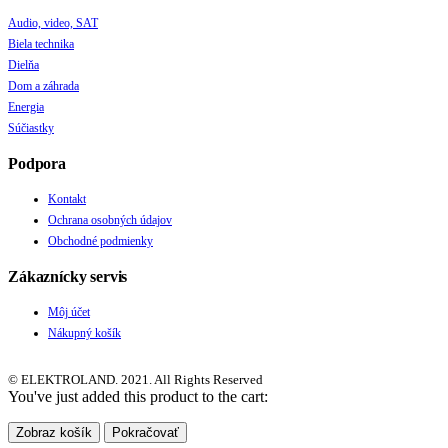
Audio, video, SAT
Biela technika
Dielňa
Dom a záhrada
Energia
Súčiastky
Podpora
Kontakt
Ochrana osobných údajov
Obchodné podmienky
Zákaznícky servis
Môj účet
Nákupný košík
© ELEKTROLAND. 2021. All Rights Reserved
You've just added this product to the cart:
Zobraz košík
Pokračovať