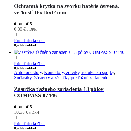
Ochranná krytka na svorku batérie červená,
veľkosť 16x16x14mm
0
out of 5
0,30
€
s DPH
Pridať do košíka
Rýchly náhľad
Pridať do košíka
Rýchly náhľad
Autokonektory
,
Konektory, zdierky, redukcie a spojky
,
Súčiastky
,
Zásuvky a zástrčky pre ťažné zariadenie
Zástrčka ťažného zariadenia 13 pólov
COMPASS 07446
0
out of 5
10,58
€
s DPH
Pridať do košíka
Rýchly náhľad