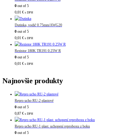
0
out of 5
0,01
€
s DPH
Dutinka, vodič 0.75mm/AWG20
0
out of 5
0,01
€
s DPH
Rezistor 180K TR191 0.25W R
0
out of 5
0,01
€
s DPH
Najnovšie produkty
Repro ucho RU-2 plastové
0
out of 5
0,87
€
s DPH
Repro ucho RU-1 plast. uchopení reproboxu z boku
0
out of 5