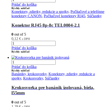
Pridať do košíka
Rýchly náhľad
Konektory, zdierky, redukcie a spojky
,
Počítačové a telefónne
konektory CANON
,
Počítačové konektory RJ45
,
Súčiastky
Konektor RJ45 8p-8c TEL0004-2.1
0
out of 5
0,12
€
s DPH
Pridať do košíka
Rýchly náhľad
Pridať do košíka
Rýchly náhľad
Banániky, krokosvorky
,
Konektory, zdierky, redukcie a
spojky
,
Krokosvorky
,
Súčiastky
Krokosvorka pre banánik izolovaná, biela,
l55mm
0
out of 5
1,29
€
s DPH