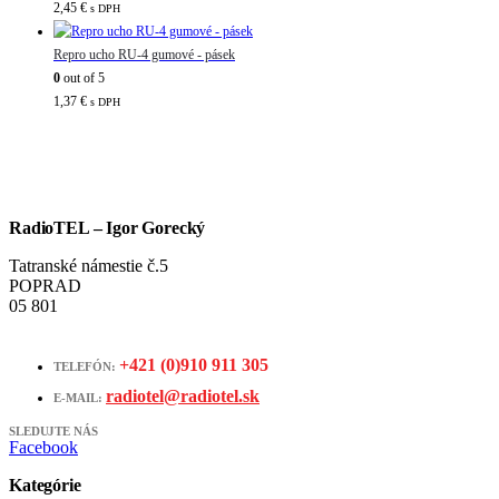
2,45
€
s DPH
Repro ucho RU-4 gumové - pásek
0
out of 5
1,37
€
s DPH
RadioTEL – Igor Gorecký
Tatranské námestie č.5
POPRAD
05 801
+421 (0)910 911 305
TELEFÓN:
radiotel@radiotel.sk
E-MAIL:
SLEDUJTE NÁS
Facebook
Kategórie