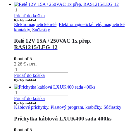
Pridať do košíka
Rýchly náhľad
Elektromagnetické relé
,
Elektromagnetické relé, magnetické
kontakty
,
Súčiastky
Relé 12V 15A / 250VAC 1x přep.
RAS1215/LEG-12
0
out of 5
2,26
€
s DPH
Pridať do košíka
Rýchly náhľad
Pridať do košíka
Rýchly náhľad
Káblové príchytky
,
Plastový program, krabičky
,
Súčiastky
Príchytka káblová LXUK400 sada 400ks
0
out of 5