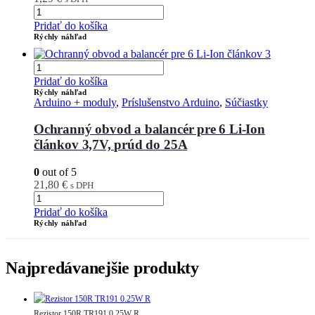
Pridať do košíka
Rýchly náhľad
Pridať do košíka
Rýchly náhľad
Arduino + moduly
,
Príslušenstvo Arduino
,
Súčiastky
Ochranný obvod a balancér pre 6 Li-Ion
článkov 3,7V, prúd do 25A
0
out of 5
21,80
€
s DPH
Pridať do košíka
Rýchly náhľad
Najpredávanejšie produkty
Rezistor 150R TR191 0.25W R