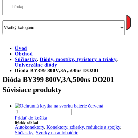
Úvod
Obchod
Súčiastky
,
Diódy, mostíky, tyristory a triaky
,
Univerzálne diódy
Dióda BY399 800V,3A,500ns DO201
Dióda BY399 800V,3A,500ns DO201
Súvisiace produkty
Pridať do košíka
Rýchly náhľad
Autokonektory
,
Konektory, zdierky, redukcie a spojky
,
Súčiastky
,
Svorky na autobatérie