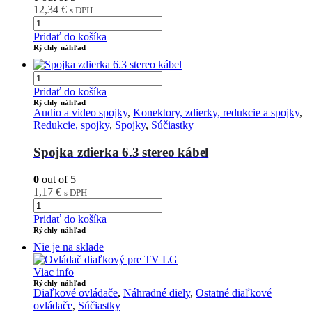
12,34
€
s DPH
Pridať do košíka
Rýchly náhľad
Pridať do košíka
Rýchly náhľad
Audio a video spojky
,
Konektory, zdierky, redukcie a spojky
,
Redukcie, spojky
,
Spojky
,
Súčiastky
Spojka zdierka 6.3 stereo kábel
0
out of 5
1,17
€
s DPH
Pridať do košíka
Rýchly náhľad
Nie je na sklade
Viac info
Rýchly náhľad
Diaľkové ovládače
,
Náhradné diely
,
Ostatné diaľkové
ovládače
,
Súčiastky