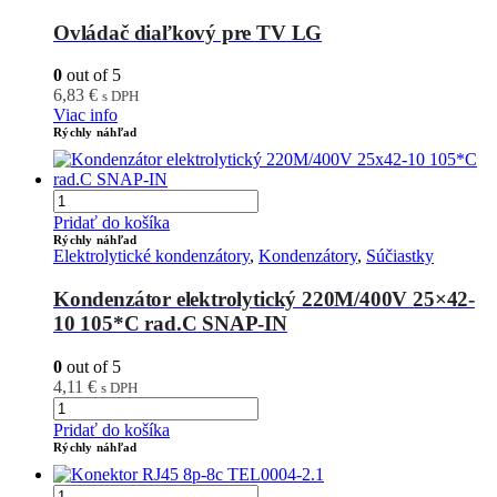
Ovládač diaľkový pre TV LG
0
out of 5
6,83
€
s DPH
Viac info
Rýchly náhľad
Pridať do košíka
Rýchly náhľad
Elektrolytické kondenzátory
,
Kondenzátory
,
Súčiastky
Kondenzátor elektrolytický 220M/400V 25×42-
10 105*C rad.C SNAP-IN
0
out of 5
4,11
€
s DPH
Pridať do košíka
Rýchly náhľad