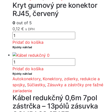
Kryt gumový pre konektor
RJ45, červený
0
out of 5
0,12
€
s DPH
Pridať do košíka
Rýchly náhľad
Pridať do košíka
Rýchly náhľad
Autokonektory
,
Konektory, zdierky, redukcie a
spojky
,
Súčiastky
,
Zásuvky a zástrčky pre ťažné
zariadenie
Kábel redukčný 0,6m 7pol
zástrčka – 13pólů zásuvka