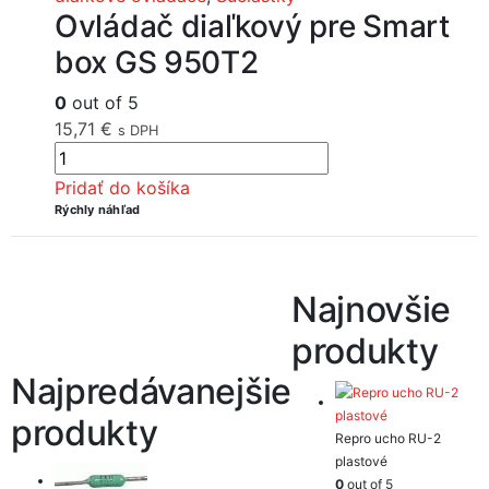
Ovládač diaľkový pre Smart
box GS 950T2
0
out of 5
15,71
€
s DPH
Pridať do košíka
Rýchly náhľad
Najnovšie
produkty
Najpredávanejšie
produkty
Repro ucho RU-2
plastové
0
out of 5