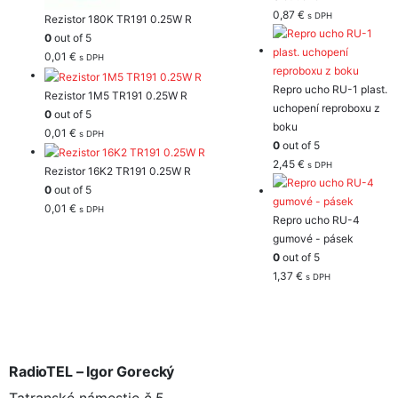
0,87
€
s DPH
Rezistor 180K TR191 0.25W R
0
out of 5
0,01
€
s DPH
Repro ucho RU-1 plast.
Rezistor 1M5 TR191 0.25W R
uchopení reproboxu z
0
out of 5
boku
0,01
€
s DPH
0
out of 5
2,45
€
s DPH
Rezistor 16K2 TR191 0.25W R
0
out of 5
0,01
€
s DPH
Repro ucho RU-4
gumové - pásek
0
out of 5
1,37
€
s DPH
RadioTEL – Igor Gorecký
Tatranské námestie č.5