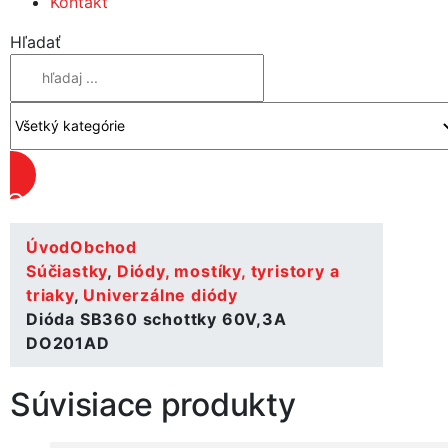
Kontakt
Hľadať
Úvod
Obchod
Súčiastky
,
Diódy, mostíky, tyristory a
triaky
,
Univerzálne diódy
Dióda SB360 schottky 60V,3A
DO201AD
Súvisiace produkty