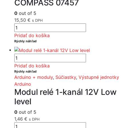
COMPASS 07457
0
out of 5
15,50
€
s DPH
Pridať do košíka
Rýchly náhľad
Pridať do košíka
Rýchly náhľad
Arduino + moduly
,
Súčiastky
,
Výstupné jednotky
Arduino
Modul relé 1-kanál 12V Low
level
0
out of 5
1,46
€
s DPH