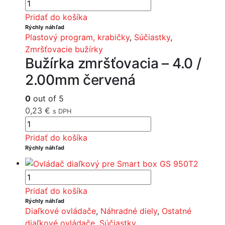
Pridať do košíka
Rýchly náhľad
Plastový program, krabičky
,
Súčiastky
,
Zmršťovacie bužírky
Bužírka zmršťovacia – 4.0 /
2.00mm červená
0
out of 5
0,23
€
s DPH
Pridať do košíka
Rýchly náhľad
Pridať do košíka
Rýchly náhľad
Diaľkové ovládače
,
Náhradné diely
,
Ostatné
diaľkové ovládače
,
Súčiastky