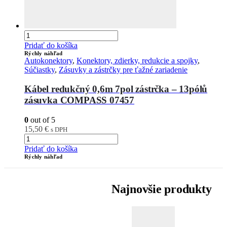
Pridať do košíka
Rýchly náhľad
Autokonektory
,
Konektory, zdierky, redukcie a spojky
,
Súčiastky
,
Zásuvky a zástrčky pre ťažné zariadenie
Kábel redukčný 0,6m 7pol zástrčka – 13pólů
zásuvka COMPASS 07457
0
out of 5
15,50
€
s DPH
Pridať do košíka
Rýchly náhľad
Najnovšie produkty