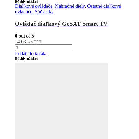
Rýchly náhľad
Diaľkové ovládače
,
Náhradné diely
,
Ostatné diaľkové
ovládače
,
Súčiastky
Ovládač diaľkový GoSAT Smart TV
0
out of 5
14,63
€
s DPH
Pridať do košíka
Rýchly náhľad