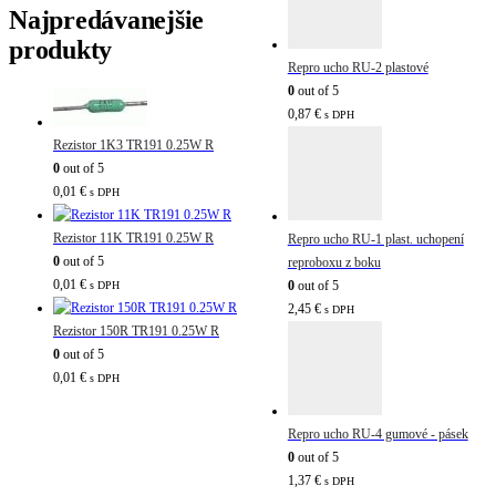
Najpredávanejšie
produkty
Repro ucho RU-2 plastové
0
out of 5
0,87
€
s DPH
Rezistor 1K3 TR191 0.25W R
0
out of 5
0,01
€
s DPH
Rezistor 11K TR191 0.25W R
Repro ucho RU-1 plast. uchopení
0
out of 5
reproboxu z boku
0,01
€
0
out of 5
s DPH
2,45
€
s DPH
Rezistor 150R TR191 0.25W R
0
out of 5
0,01
€
s DPH
Repro ucho RU-4 gumové - pásek
0
out of 5
1,37
€
s DPH