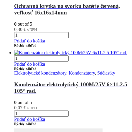
Ochranná krytka na svorku batérie červená,
veľkosť 16x16x14mm
0
out of 5
0,30
€
s DPH
Pridať do košíka
Rýchly náhľad
Pridať do košíka
Rýchly náhľad
Elektrolytické kondenzátory
,
Kondenzátory
,
Súčiastky
Kondenzátor elektrolytický 100M/25V 6×11-2.5
105° rad.
0
out of 5
0,07
€
s DPH
Pridať do košíka
Rýchly náhľad