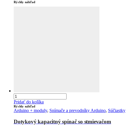
Rýchly náhľad
Pridať do košíka
Rýchly náhľad
Arduino + moduly
,
Snímače a prevodníky Arduino
,
Súčiastky
Dotykový kapacitný spínač so stmievačom