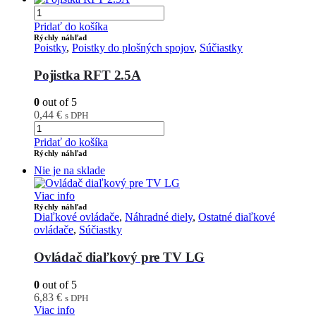
Pridať do košíka
Rýchly náhľad
Poistky
,
Poistky do plošných spojov
,
Súčiastky
Pojistka RFT 2.5A
0
out of 5
0,44
€
s DPH
Pridať do košíka
Rýchly náhľad
Nie je na sklade
Viac info
Rýchly náhľad
Diaľkové ovládače
,
Náhradné diely
,
Ostatné diaľkové
ovládače
,
Súčiastky
Ovládač diaľkový pre TV LG
0
out of 5
6,83
€
s DPH
Viac info