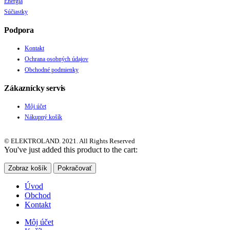
Energia
Súčiastky
Podpora
Kontakt
Ochrana osobných údajov
Obchodné podmienky
Zákaznícky servis
Môj účet
Nákupný košík
© ELEKTROLAND. 2021. All Rights Reserved
You've just added this product to the cart:
Zobraz košík
Pokračovať
Úvod
Obchod
Kontakt
Môj účet