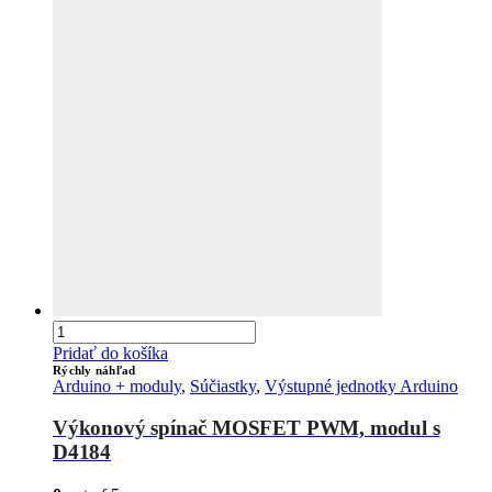
Pridať do košíka
Rýchly náhľad
Arduino + moduly
,
Súčiastky
,
Výstupné jednotky Arduino
Výkonový spínač MOSFET PWM, modul s
D4184