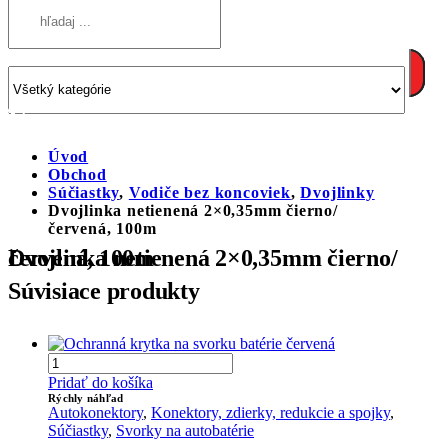
Úvod
Obchod
Súčiastky
,
Vodiče bez koncoviek
,
Dvojlinky
Dvojlinka netienená 2×0,35mm čierno/
červená, 100m
Dvojlinka netienená 2×0,35mm čierno/červená, 100m
Súvisiace produkty
Pridať do košíka
Rýchly náhľad
Autokonektory
,
Konektory, zdierky, redukcie a spojky
,
Súčiastky
,
Svorky na autobatérie