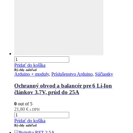
Pridať do košíka
Rýchly náhľad
Arduino + moduly
,
Príslušenstvo Arduino
,
Súčiastky
Ochranný obvod a balancér pre 6 Li-Ion
článkov 3,7V, prúd do 25A
0
out of 5
21,80
€
s DPH
Pridať do košíka
Rýchly náhľad