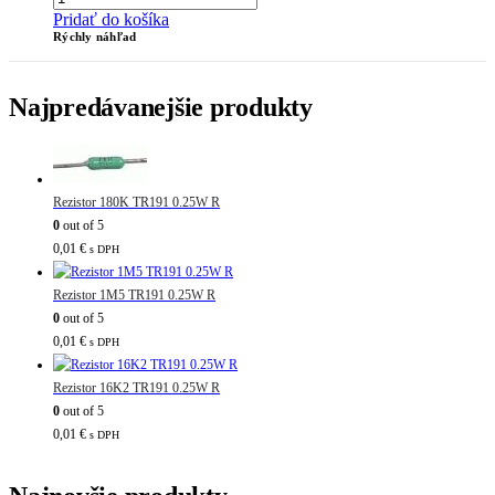
Pridať do košíka
Rýchly náhľad
Najpredávanejšie produkty
Rezistor 180K TR191 0.25W R
0
out of 5
0,01
€
s DPH
Rezistor 1M5 TR191 0.25W R
0
out of 5
0,01
€
s DPH
Rezistor 16K2 TR191 0.25W R
0
out of 5
0,01
€
s DPH