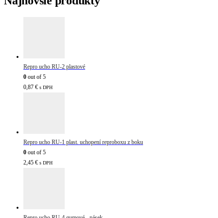
Najnovšie produkty
Repro ucho RU-2 plastové
0
out of 5
0,87
€
s DPH
Repro ucho RU-1 plast. uchopení reproboxu z boku
0
out of 5
2,45
€
s DPH
Repro ucho RU-4 gumové - pásek