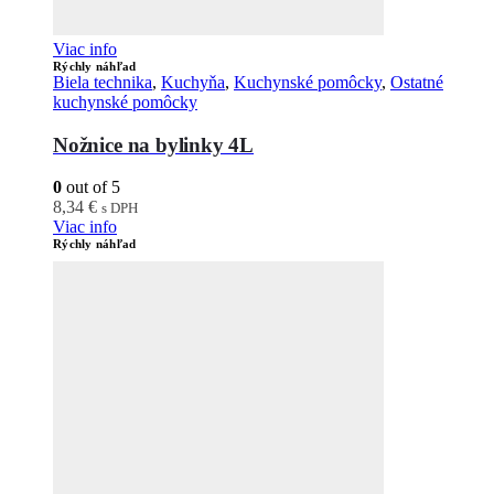
Viac info
Rýchly náhľad
Biela technika
,
Kuchyňa
,
Kuchynské pomôcky
,
Ostatné
kuchynské pomôcky
Nožnice na bylinky 4L
0
out of 5
8,34
€
s DPH
Viac info
Rýchly náhľad