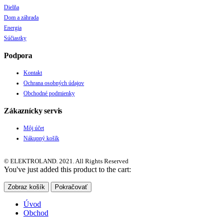
Dielňa
Dom a záhrada
Energia
Súčiastky
Podpora
Kontakt
Ochrana osobných údajov
Obchodné podmienky
Zákaznícky servis
Môj účet
Nákupný košík
© ELEKTROLAND. 2021. All Rights Reserved
You've just added this product to the cart:
Zobraz košík
Pokračovať
Úvod
Obchod