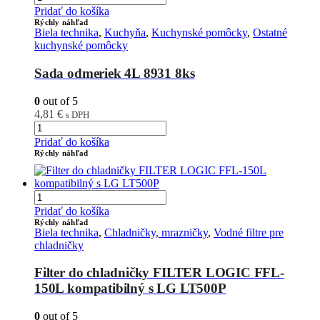
Pridať do košíka
Rýchly náhľad
Biela technika
,
Kuchyňa
,
Kuchynské pomôcky
,
Ostatné
kuchynské pomôcky
Sada odmeriek 4L 8931 8ks
0
out of 5
4,81
€
s DPH
Pridať do košíka
Rýchly náhľad
Pridať do košíka
Rýchly náhľad
Biela technika
,
Chladničky, mrazničky
,
Vodné filtre pre
chladničky
Filter do chladničky FILTER LOGIC FFL-
150L kompatibilný s LG LT500P
0
out of 5