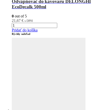
Odvápňovač do kávovaru DELONGHI
EcoDecalk 500ml
0
out of 5
21,67
€
s DPH
Pridať do košíka
Rýchly náhľad