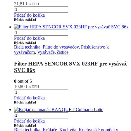
21,81
€
s DPH
Pridať do košíka
Rýchly náhľad
Pridať do košíka
Rýchly náhľad
Biela technika
,
Filtre do vysávačov
,
Príslušenstvo k
vysávačom
,
Vysávače, čističe
Filter HEPA SENCOR SVX 023HF pre vysávač
SVC 86x
0
out of 5
10,80
€
s DPH
Pridať do košíka
Rýchly náhľad
Pridať do košíka
Rýchly náhľad
Biela technika
,
Krájače
,
Kuchyňa
,
Kuchynské pomôcky