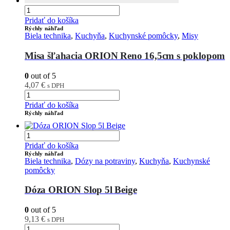
Pridať do košíka
Rýchly náhľad
Biela technika
,
Kuchyňa
,
Kuchynské pomôcky
,
Misy
Misa šľahacia ORION Reno 16,5cm s poklopom
0
out of 5
4,07
€
s DPH
Pridať do košíka
Rýchly náhľad
Pridať do košíka
Rýchly náhľad
Biela technika
,
Dózy na potraviny
,
Kuchyňa
,
Kuchynské
pomôcky
Dóza ORION Slop 5l Beige
0
out of 5
9,13
€
s DPH