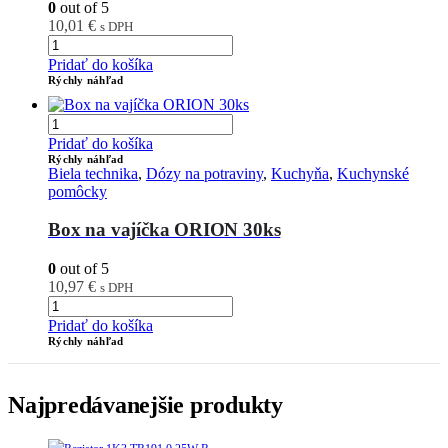
0
out of 5
10,01
€
s DPH
Pridať do košíka
Rýchly náhľad
Pridať do košíka
Rýchly náhľad
Biela technika
,
Dózy na potraviny
,
Kuchyňa
,
Kuchynské
pomôcky
Box na vajíčka ORION 30ks
0
out of 5
10,97
€
s DPH
Pridať do košíka
Rýchly náhľad
Najpredávanejšie produkty