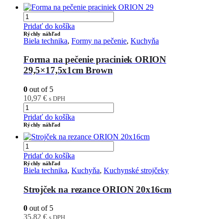
Pridať do košíka
Rýchly náhľad
Biela technika
,
Formy na pečenie
,
Kuchyňa
Forma na pečenie praciniek ORION
29,5×17,5x1cm Brown
0
out of 5
10,97
€
s DPH
Pridať do košíka
Rýchly náhľad
Pridať do košíka
Rýchly náhľad
Biela technika
,
Kuchyňa
,
Kuchynské strojčeky
Strojček na rezance ORION 20x16cm
0
out of 5
35,82
€
s DPH