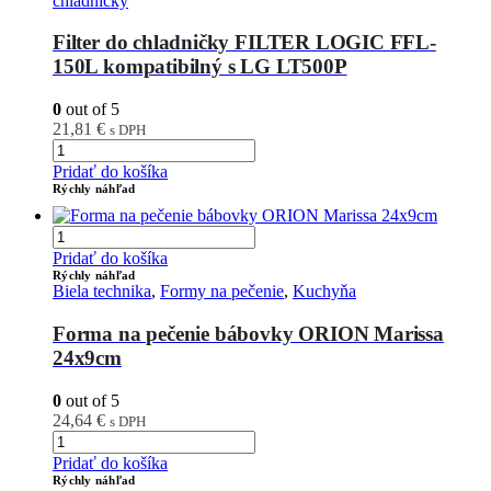
chladničky
Filter do chladničky FILTER LOGIC FFL-
150L kompatibilný s LG LT500P
0
out of 5
21,81
€
s DPH
Pridať do košíka
Rýchly náhľad
Pridať do košíka
Rýchly náhľad
Biela technika
,
Formy na pečenie
,
Kuchyňa
Forma na pečenie bábovky ORION Marissa
24x9cm
0
out of 5
24,64
€
s DPH
Pridať do košíka
Rýchly náhľad