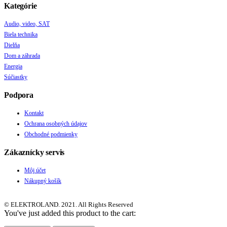
Kategórie
Audio, video, SAT
Biela technika
Dielňa
Dom a záhrada
Energia
Súčiastky
Podpora
Kontakt
Ochrana osobných údajov
Obchodné podmienky
Zákaznícky servis
Môj účet
Nákupný košík
© ELEKTROLAND. 2021. All Rights Reserved
You've just added this product to the cart: