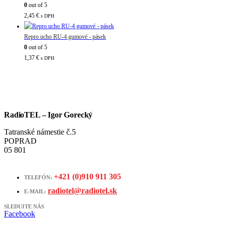
0
out of 5
2,45
€
s DPH
Repro ucho RU-4 gumové - pásek
0
out of 5
1,37
€
s DPH
RadioTEL – Igor Gorecký
Tatranské námestie č.5
POPRAD
05 801
+421 (0)910 911 305
TELEFÓN:
radiotel@radiotel.sk
E-MAIL:
SLEDUJTE NÁS
Facebook