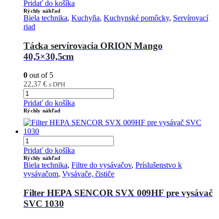
Pridať do košíka
Rýchly náhľad
Biela technika
,
Kuchyňa
,
Kuchynské pomôcky
,
Servírovací
riad
Tácka servírovacia ORION Mango
40,5×30,5cm
0
out of 5
22,37
€
s DPH
Pridať do košíka
Rýchly náhľad
Pridať do košíka
Rýchly náhľad
Biela technika
,
Filtre do vysávačov
,
Príslušenstvo k
vysávačom
,
Vysávače, čističe
Filter HEPA SENCOR SVX 009HF pre vysávač
SVC 1030