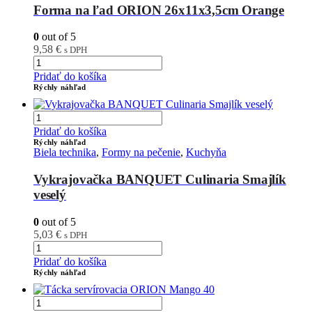
Forma na ľad ORION 26x11x3,5cm Orange
0
out of 5
9,58
€
s DPH
Pridať do košíka
Rýchly náhľad
Pridať do košíka
Rýchly náhľad
Biela technika
,
Formy na pečenie
,
Kuchyňa
Vykrajovačka BANQUET Culinaria Smajlík
veselý
0
out of 5
5,03
€
s DPH
Pridať do košíka
Rýchly náhľad