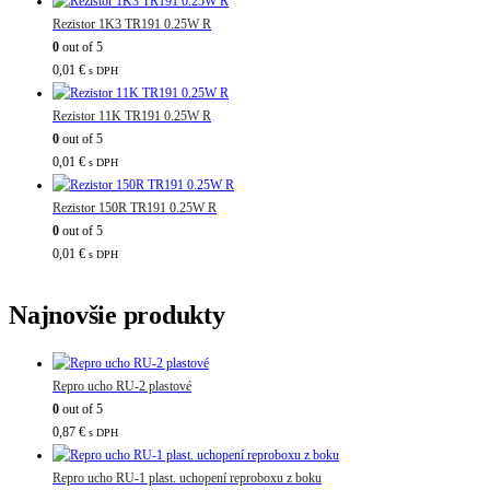
Rezistor 1K3 TR191 0.25W R
0
out of 5
0,01
€
s DPH
Rezistor 11K TR191 0.25W R
0
out of 5
0,01
€
s DPH
Rezistor 150R TR191 0.25W R
0
out of 5
0,01
€
s DPH
Najnovšie produkty
Repro ucho RU-2 plastové
0
out of 5
0,87
€
s DPH
Repro ucho RU-1 plast. uchopení reproboxu z boku