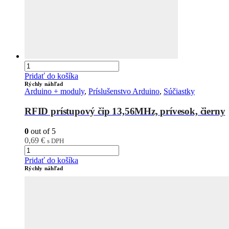
Pridať do košíka
Rýchly náhľad
Arduino + moduly
,
Príslušenstvo Arduino
,
Súčiastky
RFID prístupový čip 13,56MHz, prívesok, čierny
0
out of 5
0,69
€
s DPH
Pridať do košíka
Rýchly náhľad