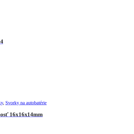
84
ky
,
Svorky na autobatérie
eľkosť 16x16x14mm