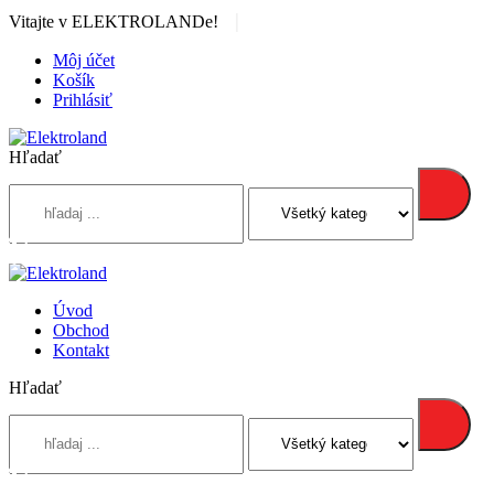
|
Vitajte v ELEKTROLANDe!
Môj účet
Košík
Prihlásiť
Hľadať
Úvod
Obchod
Kontakt
Hľadať