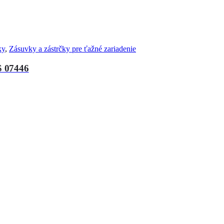
ky
,
Zásuvky a zástrčky pre ťažné zariadenie
S 07446