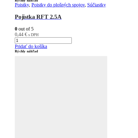
Rýchly náhľad
Poistky
,
Poistky do plošných spojov
,
Súčiastky
Pojistka RFT 2.5A
0
out of 5
0,44
€
s DPH
Pridať do košíka
Rýchly náhľad