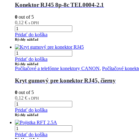
Konektor RJ45 8p-8c TEL0004-2.1
0
out of 5
0,12
€
s DPH
Pridať do košíka
Rýchly náhľad
Pridať do košíka
Rýchly náhľad
Počítačové a telefónne konektory CANON
,
Počítačové konekt
Kryt gumový pre konektor RJ45, čierny
0
out of 5
0,12
€
s DPH
Pridať do košíka
Rýchly náhľad
Pridať do košíka