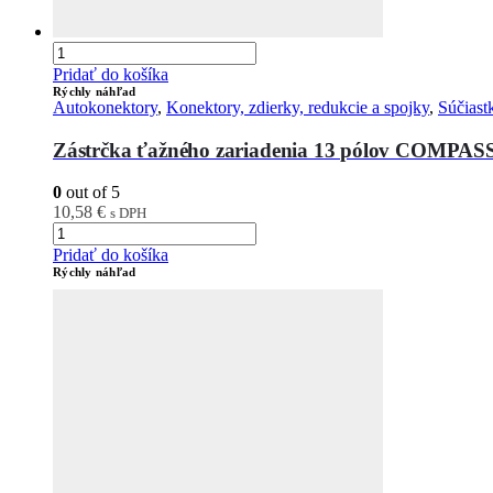
Pridať do košíka
Rýchly náhľad
Autokonektory
,
Konektory, zdierky, redukcie a spojky
,
Súčiast
Zástrčka ťažného zariadenia 13 pólov COMPAS
0
out of 5
10,58
€
s DPH
Pridať do košíka
Rýchly náhľad