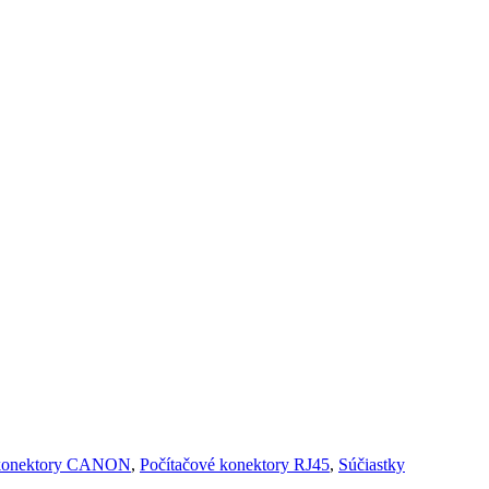
e konektory CANON
,
Počítačové konektory RJ45
,
Súčiastky