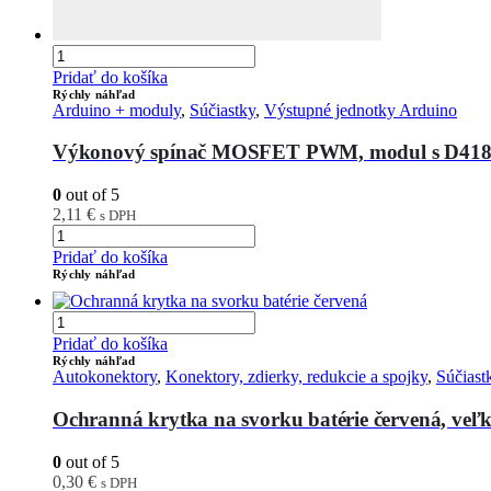
Pridať do košíka
Rýchly náhľad
Arduino + moduly
,
Súčiastky
,
Výstupné jednotky Arduino
Výkonový spínač MOSFET PWM, modul s D41
0
out of 5
2,11
€
s DPH
Pridať do košíka
Rýchly náhľad
Pridať do košíka
Rýchly náhľad
Autokonektory
,
Konektory, zdierky, redukcie a spojky
,
Súčiast
Ochranná krytka na svorku batérie červená, v
0
out of 5
0,30
€
s DPH