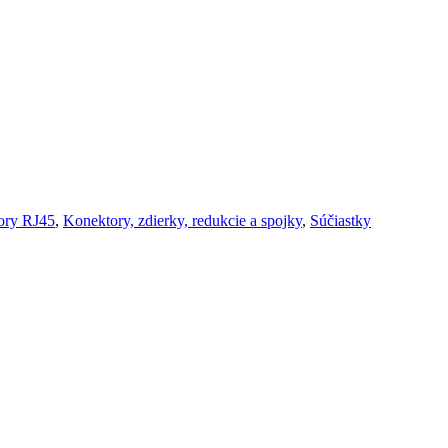
ory RJ45
,
Konektory, zdierky, redukcie a spojky
,
Súčiastky