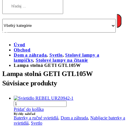
Úvod
Obchod
Dom a záhrada
,
Svetlo
,
Stolové lampy a
lampičky
,
Stolové lampy na čítanie
Lampa stolná GETI GTL105W
Lampa stolná GETI GTL105W
Súvisiace produkty
Pridať do košíka
Rýchly náhľad
Baterky a ručné svietidlá
,
Dom a záhrada
,
Nabíjacie baterky a
svietidlá
,
Svetlo