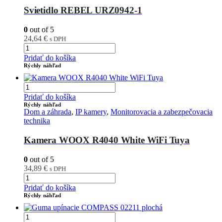
Svietidlo REBEL URZ0942-1
0
out of 5
24,64
€
s DPH
Pridať do košíka
Rýchly náhľad
Pridať do košíka
Rýchly náhľad
Dom a záhrada
,
IP kamery
,
Monitorovacia a zabezpečovacia
technika
Kamera WOOX R4040 White WiFi Tuya
0
out of 5
34,89
€
s DPH
Pridať do košíka
Rýchly náhľad