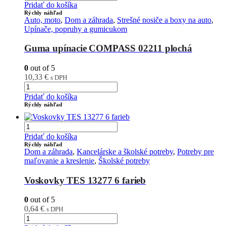
Pridať do košíka
Rýchly náhľad
Auto, moto
,
Dom a záhrada
,
Strešné nosiče a boxy na auto
,
Upínače, popruhy a gumicukom
Guma upínacie COMPASS 02211 plochá
0
out of 5
10,33
€
s DPH
Pridať do košíka
Rýchly náhľad
Pridať do košíka
Rýchly náhľad
Dom a záhrada
,
Kancelárske a školské potreby
,
Potreby pre
maľovanie a kreslenie
,
Školské potreby
Voskovky TES 13277 6 farieb
0
out of 5
0,64
€
s DPH