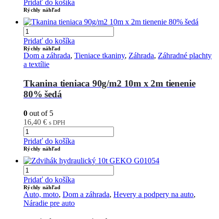
Pridať do košíka
Rýchly náhľad
Pridať do košíka
Rýchly náhľad
Dom a záhrada
,
Tieniace tkaniny
,
Záhrada
,
Záhradné plachty
a textílie
Tkanina tieniaca 90g/m2 10m x 2m tienenie
80% šedá
0
out of 5
16,40
€
s DPH
Pridať do košíka
Rýchly náhľad
Pridať do košíka
Rýchly náhľad
Auto, moto
,
Dom a záhrada
,
Hevery a podpery na auto
,
Náradie pre auto