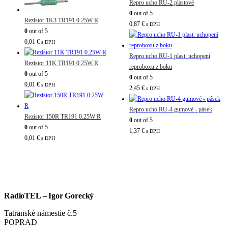
Repro ucho RU-2 plastové
0
out of 5
Rezistor 1K3 TR191 0.25W R
0,87
€
s DPH
0
out of 5
0,01
€
s DPH
Repro ucho RU-1 plast. uchopení
Rezistor 11K TR191 0.25W R
reproboxu z boku
0
out of 5
0
out of 5
0,01
€
s DPH
2,45
€
s DPH
Repro ucho RU-4 gumové - pásek
Rezistor 150R TR191 0.25W R
0
out of 5
0
out of 5
1,37
€
s DPH
0,01
€
s DPH
RadioTEL – Igor Gorecký
Tatranské námestie č.5
POPRAD