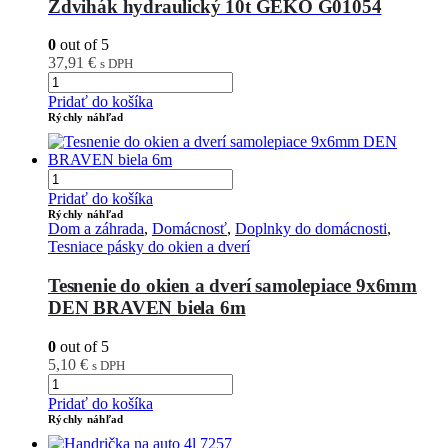
Zdvihák hydraulický 10t GEKO G01054
0
out of 5
37,91
€
s DPH
Pridať do košíka
Rýchly náhľad
Pridať do košíka
Rýchly náhľad
Dom a záhrada
,
Domácnosť
,
Doplnky do domácnosti
,
Tesniace pásky do okien a dverí
Tesnenie do okien a dverí samolepiace 9x6mm
DEN BRAVEN biela 6m
0
out of 5
5,10
€
s DPH
Pridať do košíka
Rýchly náhľad