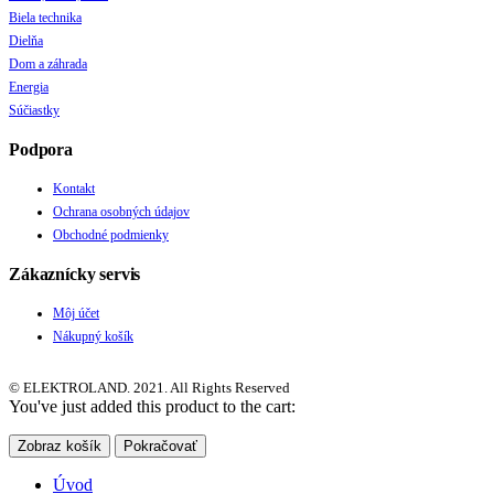
Biela technika
Dielňa
Dom a záhrada
Energia
Súčiastky
Podpora
Kontakt
Ochrana osobných údajov
Obchodné podmienky
Zákaznícky servis
Môj účet
Nákupný košík
© ELEKTROLAND. 2021. All Rights Reserved
You've just added this product to the cart:
Zobraz košík
Pokračovať
Úvod