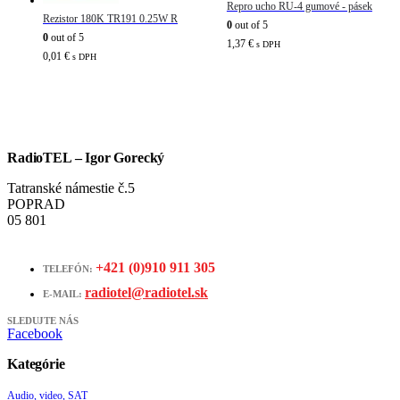
Repro ucho RU-4 gumové - pásek
Rezistor 180K TR191 0.25W R
0
out of 5
0
out of 5
1,37
€
s DPH
0,01
€
s DPH
RadioTEL – Igor Gorecký
Tatranské námestie č.5
POPRAD
05 801
+421 (0)910 911 305
TELEFÓN:
radiotel@radiotel.sk
E-MAIL:
SLEDUJTE NÁS
Facebook
Kategórie
Audio, video, SAT