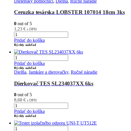
Dielenský pomocníci
,
Dielňa
,
Ručné náradie
Ceruzka tesárska LOBSTER 107014 18cm 3ks
0
out of 5
1,23
€
s DPH
Pridať do košíka
Rýchly náhľad
Pridať do košíka
Rýchly náhľad
Dielňa
,
Jamkáre a dierovačky
,
Ručné náradie
Dierkovač TES SL234037XX 6ks
0
out of 5
8,68
€
s DPH
Pridať do košíka
Rýchly náhľad