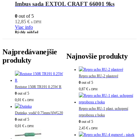
Imbus sada EXTOL CRAFT 66001 9ks
0
out of 5
12,85
€
s DPH
Viac info
Rýchly náhľad
Najpredávanejšie
Najnovšie produkty
produkty
Repro ucho RU-2 plastové
0
out of 5
Rezistor 150R TR191 0.25W R
0,87
€
s DPH
0
out of 5
0,01
€
s DPH
Repro ucho RU-1 plast. uchopení
Dutinka, vodič 0.75mm/AWG20
reproboxu z boku
0
out of 5
0
out of 5
0,01
€
s DPH
2,45
€
s DPH