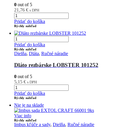
0
out of 5
21,76
€
s DPH
Pridať do košíka
Rýchly náhľad
Pridať do košíka
Rýchly náhľad
Dielňa
,
Dláta
,
Ručné náradie
Dláto rezbárske LOBSTER 101252
0
out of 5
5,15
€
s DPH
Pridať do košíka
Rýchly náhľad
Nie je na sklade
Viac info
Rýchly náhľad
Imbus kľúče a sady
,
Dielňa
,
Ručné náradie