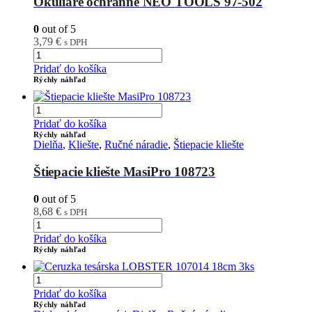
Okuliare ochranné NEO TOOLS 97-502
0
out of 5
3,79
€
s DPH
Pridať do košíka
Rýchly náhľad
Pridať do košíka
Rýchly náhľad
Dielňa
,
Kliešte
,
Ručné náradie
,
Štiepacie kliešte
Štiepacie kliešte MasiPro 108723
0
out of 5
8,68
€
s DPH
Pridať do košíka
Rýchly náhľad
Pridať do košíka
Rýchly náhľad