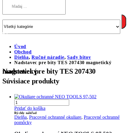
Úvod
Obchod
Dielňa
,
Ručné náradie
,
Sady bitov
Nadstavec pre bity TES 207430 magnetický
Nadstavec pre bity TES 207430 magnetický
Súvisiace produkty
Pridať do košíka
Rýchly náhľad
Dielňa
,
Pracovné ochranné okuliare
,
Pracovné ochranné
pomôcky