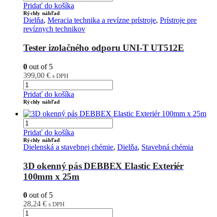
Pridať do košíka
Rýchly náhľad
Dielňa
,
Meracia technika a revízne prístroje
,
Prístroje pre
revíznych technikov
Tester izolačného odporu UNI-T UT512E
0
out of 5
399,00
€
s DPH
Pridať do košíka
Rýchly náhľad
Pridať do košíka
Rýchly náhľad
Dielenská a stavebnej chémie
,
Dielňa
,
Stavebná chémia
3D okenný pás DEBBEX Elastic Exteriér
100mm x 25m
0
out of 5
28,24
€
s DPH