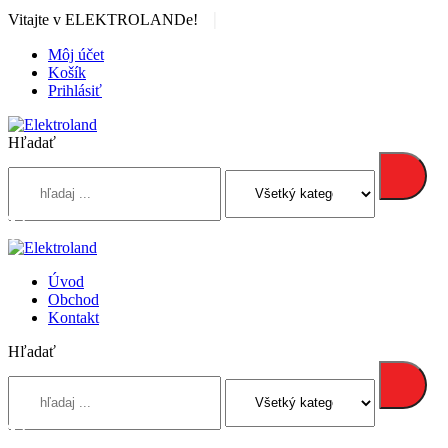
|
Vitajte v ELEKTROLANDe!
Môj účet
Košík
Prihlásiť
Hľadať
Úvod
Obchod
Kontakt
Hľadať