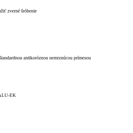
užiť zverné šróbenie
o štandardnou antikoróznou nemrznúcou prímesou
2 ALU-EK