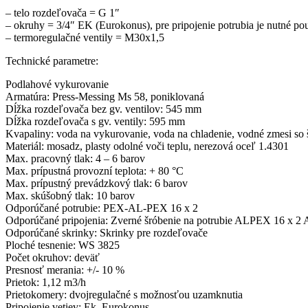
– telo rozdeľovača = G 1″
– okruhy = 3/4″ EK (Eurokonus), pre pripojenie potrubia je nutné po
– termoregulačné ventily = M30x1,5
Technické parametre:
Podlahové vykurovanie
Armatúra: Press-Messing Ms 58, poniklovaná
Dĺžka rozdeľovača bez gv. ventilov: 545 mm
Dĺžka rozdeľovača s gv. ventily: 595 mm
Kvapaliny: voda na vykurovanie, voda na chladenie, vodné zmesi s
Materiál: mosadz, plasty odolné voči teplu, nerezová oceľ 1.4301
Max. pracovný tlak: 4 – 6 barov
Max. prípustná provozní teplota: + 80 °C
Max. prípustný prevádzkový tlak: 6 barov
Max. skúšobný tlak: 10 barov
Odporúčané potrubie: PEX-AL-PEX 16 x 2
Odporúčané pripojenia: Zverné šróbenie na potrubie ALPEX 16 x 
Odporúčané skrinky: Skrinky pre rozdeľovače
Ploché tesnenie: WS 3825
Počet okruhov: deväť
Presnosť merania: +/- 10 %
Prietok: 1,12 m3/h
Prietokomery: dvojregulačné s možnosťou uzamknutia
Pripojenie vetiev: Ek, Eurokonus