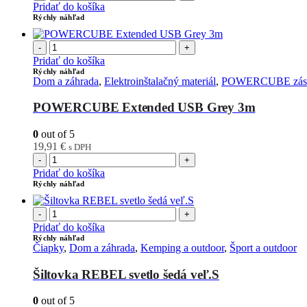
Pridať do košíka
Rýchly náhľad
-
+
Pridať do košíka
Rýchly náhľad
Dom a záhrada
,
Elektroinštalačný materiál
,
POWERCUBE zás
POWERCUBE Extended USB Grey 3m
0
out of 5
19,91
€
s DPH
-
+
Pridať do košíka
Rýchly náhľad
-
+
Pridať do košíka
Rýchly náhľad
Čiapky
,
Dom a záhrada
,
Kemping a outdoor
,
Šport a outdoor
Šiltovka REBEL svetlo šedá veľ.S
0
out of 5