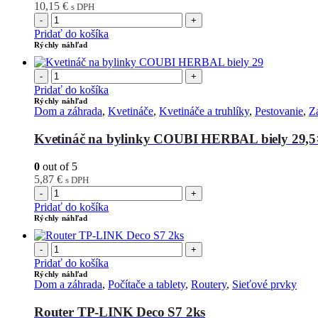
10,15
€
s DPH
-
+
Pridať do košíka
Rýchly náhľad
-
+
Pridať do košíka
Rýchly náhľad
Dom a záhrada
,
Kvetináče
,
Kvetináče a truhlíky
,
Pestovanie
,
Z
Kvetináč na bylinky COUBI HERBAL biely 29,
0
out of 5
5,87
€
s DPH
-
+
Pridať do košíka
Rýchly náhľad
-
+
Pridať do košíka
Rýchly náhľad
Dom a záhrada
,
Počítače a tablety
,
Routery
,
Sieťové prvky
Router TP-LINK Deco S7 2ks