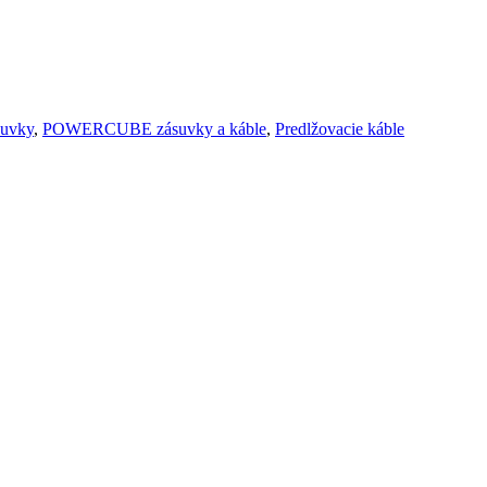
uvky
,
POWERCUBE zásuvky a káble
,
Predlžovacie káble