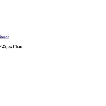
áhrada
5×29,5x14cm