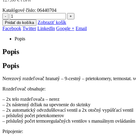
s DPH
Katalógové číslo:
06440704
-
+
Zobraziť košík
Pridať do košíka
Facebook
Twitter
LinkedIn
Google +
Email
Popis
Popis
Popis
Nerezový rozdeľovač hranatý – 9-cestný – prietokomery, termostat. ven
Rozdeľovač obsahuje:
– 2x telo rozdeľovača – nerez
– 2x nástenný držiak na upevnenie do skrinky
– 2x automatický odvzdušňovací ventil a 2x otočný vypúšťací ventil
– príslušný počet prietokomerov
– príslušný počet termoregulačných ventilov s manuálnym ovládaním 
Pripojenie: