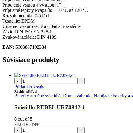
Pripojenie vstupu a výstupu: 1″
Prípustné teploty kvapalín: – 10 °C až 120 °C
Rozsah merania: 0-5 l/min
Tesnenie: EPDM
Určenie: vykurovacie a chladiace systémy
Závit: DIN ISO EN 228-1
Zvuková izolácia: DIN 4109
EAN:
5903887102384
Súvisiace produkty
-
+
Pridať do košíka
Rýchly náhľad
Baterky a ručné svietidlá
,
Dom a záhrada
,
Nabíjacie baterky a s
Svietidlo REBEL URZ0942-1
0
out of 5
24,64
€
s DPH
-
+