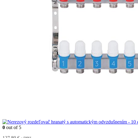
0
out of 5
127,80
€