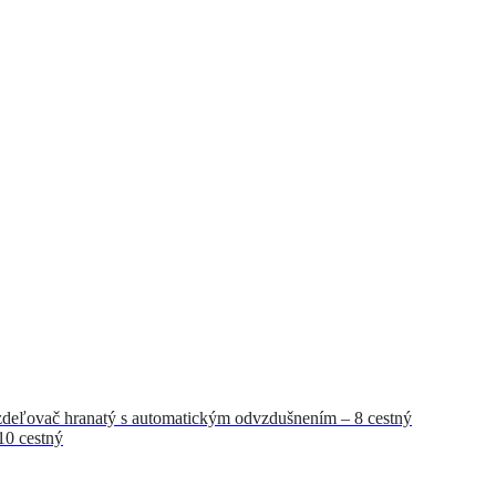
deľovač hranatý s automatickým odvzdušnením – 8 cestný
10 cestný