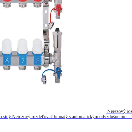
Nerezový roz
Nerezový rozdeľovač hranatý s automatickým odvzdušnením – 