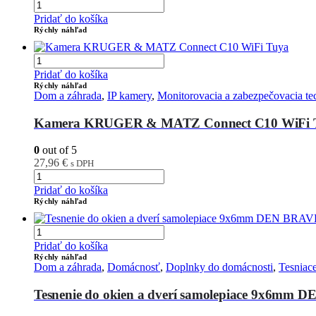
Pridať do košíka
Rýchly náhľad
Pridať do košíka
Rýchly náhľad
Dom a záhrada
,
IP kamery
,
Monitorovacia a zabezpečovacia te
Kamera KRUGER & MATZ Connect C10 WiFi 
0
out of 5
27,96
€
s DPH
Pridať do košíka
Rýchly náhľad
Pridať do košíka
Rýchly náhľad
Dom a záhrada
,
Domácnosť
,
Doplnky do domácnosti
,
Tesniace
Tesnenie do okien a dverí samolepiace 9x6mm 