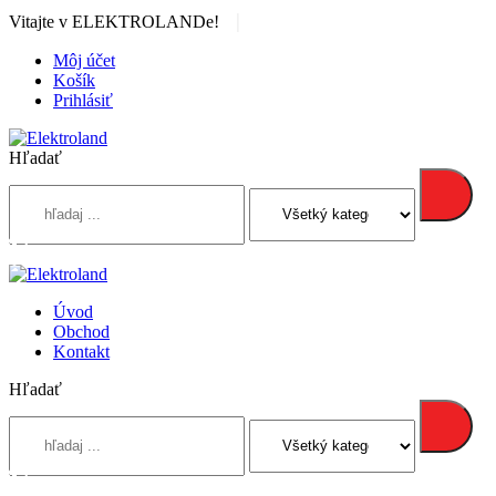
|
Vitajte v ELEKTROLANDe!
Môj účet
Košík
Prihlásiť
Hľadať
Úvod
Obchod
Kontakt
Hľadať