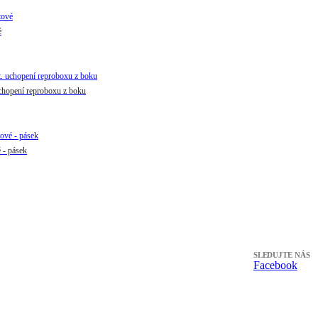
é
chopení reproboxu z boku
- pásek
SLEDUJTE NÁS
Facebook