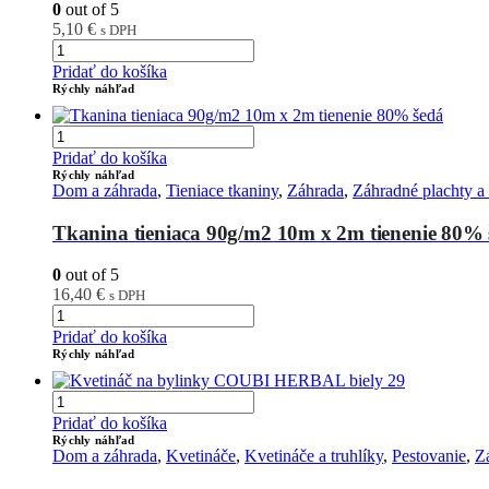
0
out of 5
5,10
€
s DPH
Pridať do košíka
Rýchly náhľad
Pridať do košíka
Rýchly náhľad
Dom a záhrada
,
Tieniace tkaniny
,
Záhrada
,
Záhradné plachty a t
Tkanina tieniaca 90g/m2 10m x 2m tienenie 80% 
0
out of 5
16,40
€
s DPH
Pridať do košíka
Rýchly náhľad
Pridať do košíka
Rýchly náhľad
Dom a záhrada
,
Kvetináče
,
Kvetináče a truhlíky
,
Pestovanie
,
Z