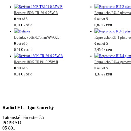
Rezistor 150R TR191 0.25W R
Repro ucho RU-2 plastov
0
out of 5
0
out of 5
0,01
€
0,87
€
s DPH
s DPH
Dutinka, vodič 0.75mm/AWG20
Repro ucho RU-1 plast. u
0
out of 5
0
out of 5
0,01
€
2,45
€
s DPH
s DPH
Rezistor 180K TR191 0.25W R
Repro ucho RU-4 gumové 
0
out of 5
0
out of 5
0,01
€
1,37
€
s DPH
s DPH
RadioTEL – Igor Gorecký
Tatranské námestie č.5
POPRAD
05 801