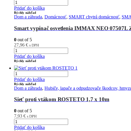
Pridať do košíka
Rýchly náhľad
Dom a záhrada
,
Domácnosť
,
SMART chytrá domácnosť
,
SMAR
Smart vypínač osvetlenia IMMAX NEO 07507L 
0
out of 5
27,96
€
s DPH
Pridať do košíka
Rýchly náhľad
Pridať do košíka
Rýchly náhľad
Dom a záhrada
,
Hubiče, lapače a odpudzovače škodcov, hmyz
Sieť proti vtákom ROSTETO 1,7 x 10m
0
out of 5
7,93
€
s DPH
Pridať do košíka