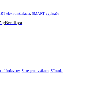
T elektroinštalácia
,
SMART vypínače
ZigBee Tuya
u a hlodavcov
,
Siete proti vtákom
,
Záhrada