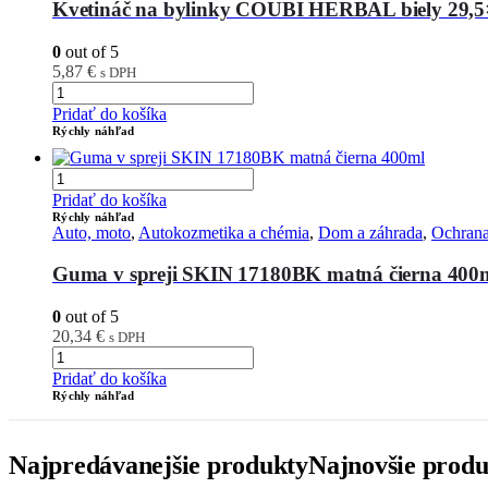
Kvetináč na bylinky COUBI HERBAL biely 29,
0
out of 5
5,87
€
s DPH
Pridať do košíka
Rýchly náhľad
Pridať do košíka
Rýchly náhľad
Auto, moto
,
Autokozmetika a chémia
,
Dom a záhrada
,
Ochrana
Guma v spreji SKIN 17180BK matná čierna 400
0
out of 5
20,34
€
s DPH
Pridať do košíka
Rýchly náhľad
Najpredávanejšie produkty
Najnovšie produ