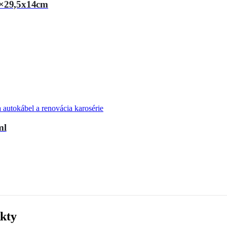
5×29,5x14cm
 autokábel a renovácia karosérie
ml
kty