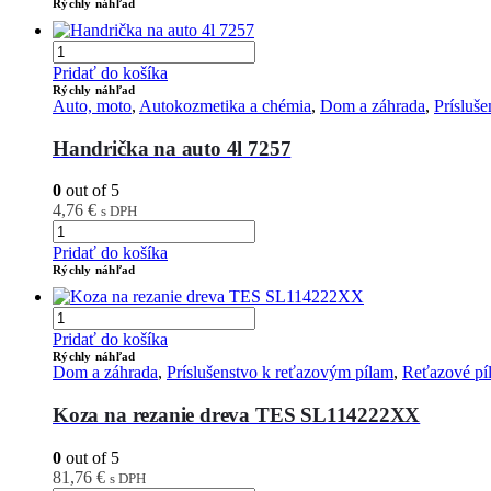
Rýchly náhľad
Pridať do košíka
Rýchly náhľad
Auto, moto
,
Autokozmetika a chémia
,
Dom a záhrada
,
Prísluš
Handrička na auto 4l 7257
0
out of 5
4,76
€
s DPH
Pridať do košíka
Rýchly náhľad
Pridať do košíka
Rýchly náhľad
Dom a záhrada
,
Príslušenstvo k reťazovým pílam
,
Reťazové píl
Koza na rezanie dreva TES SL114222XX
0
out of 5
81,76
€
s DPH