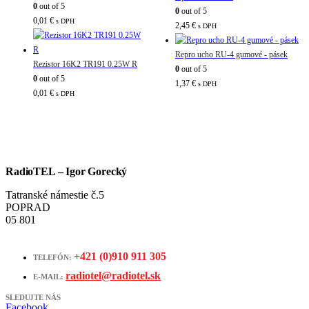
0
out of 5
0
out of 5
0,01
€
s DPH
2,45
€
s DPH
Repro ucho RU-4 gumové - pásek
Rezistor 16K2 TR191 0.25W R
0
out of 5
0
out of 5
1,37
€
s DPH
0,01
€
s DPH
RadioTEL – Igor Gorecký
Tatranské námestie č.5
POPRAD
05 801
+421 (0)910 911 305
TELEFÓN:
radiotel@radiotel.sk
E-MAIL:
SLEDUJTE NÁS
Facebook