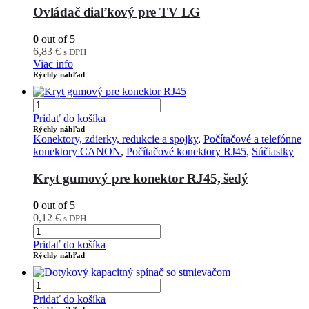
Ovládač diaľkový pre TV LG
0
out of 5
6,83
€
s DPH
Viac info
Rýchly náhľad
Pridať do košíka
Rýchly náhľad
Konektory, zdierky, redukcie a spojky
,
Počítačové a telefónne
konektory CANON
,
Počítačové konektory RJ45
,
Súčiastky
Kryt gumový pre konektor RJ45, šedý
0
out of 5
0,12
€
s DPH
Pridať do košíka
Rýchly náhľad
Pridať do košíka