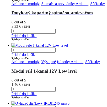
Rýchly náhľad
Arduino + moduly
,
Snímače a prevodníky Arduino
,
Súčiastky
Dotykový kapacitný spínač so stmievačom
0
out of 5
3,33
€
s DPH
Pridať do košíka
Rýchly náhľad
Pridať do košíka
Rýchly náhľad
Arduino + moduly
,
Výstupné jednotky Arduino
,
Súčiastky
Modul relé 1-kanál 12V Low level
0
out of 5
1,46
€
s DPH
Pridať do košíka
Rýchly náhľad