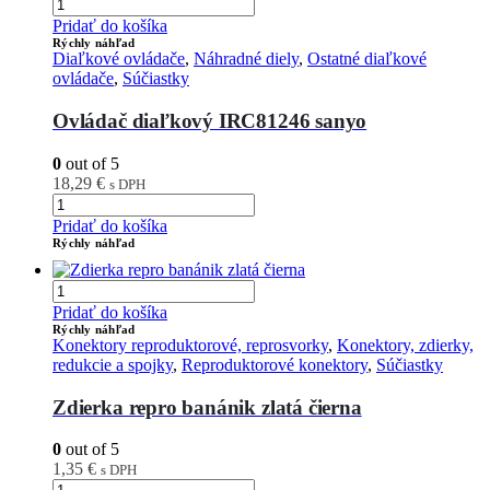
Pridať do košíka
Rýchly náhľad
Diaľkové ovládače
,
Náhradné diely
,
Ostatné diaľkové
ovládače
,
Súčiastky
Ovládač diaľkový IRC81246 sanyo
0
out of 5
18,29
€
s DPH
Pridať do košíka
Rýchly náhľad
Pridať do košíka
Rýchly náhľad
Konektory reproduktorové, reprosvorky
,
Konektory, zdierky,
redukcie a spojky
,
Reproduktorové konektory
,
Súčiastky
Zdierka repro banánik zlatá čierna
0
out of 5
1,35
€
s DPH