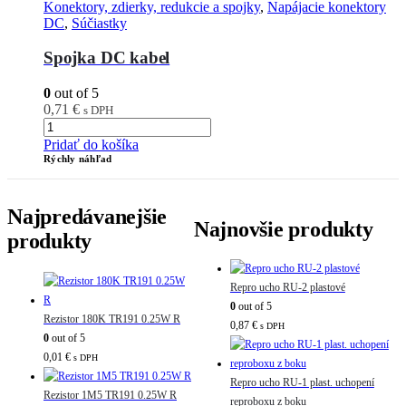
Konektory, zdierky, redukcie a spojky
,
Napájacie konektory
DC
,
Súčiastky
Spojka DC kabel
0
out of 5
0,71
€
s DPH
Pridať do košíka
Rýchly náhľad
Najpredávanejšie
Najnovšie produkty
produkty
Repro ucho RU-2 plastové
0
out of 5
Rezistor 180K TR191 0.25W R
0,87
€
s DPH
0
out of 5
0,01
€
s DPH
Repro ucho RU-1 plast. uchopení
Rezistor 1M5 TR191 0.25W R
reproboxu z boku