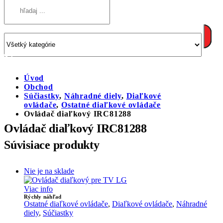
Úvod
Obchod
Súčiastky
,
Náhradné diely
,
Diaľkové
ovládače
,
Ostatné diaľkové ovládače
Ovládač diaľkový IRC81288
Ovládač diaľkový IRC81288
Súvisiace produkty
Nie je na sklade
Viac info
Rýchly náhľad
Ostatné diaľkové ovládače
,
Diaľkové ovládače
,
Náhradné
diely
,
Súčiastky