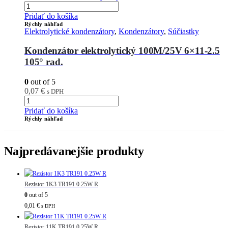
Pridať do košíka
Rýchly náhľad
Elektrolytické kondenzátory
,
Kondenzátory
,
Súčiastky
Kondenzátor elektrolytický 100M/25V 6×11-2.5
105° rad.
0
out of 5
0,07
€
s DPH
Pridať do košíka
Rýchly náhľad
Najpredávanejšie produkty
Rezistor 1K3 TR191 0.25W R
0
out of 5
0,01
€
s DPH
Rezistor 11K TR191 0.25W R