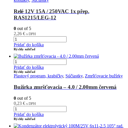
kontakty
,
Súčiastky
Relé 12V 15A / 250VAC 1x přep.
RAS1215/LEG-12
0
out of 5
2,26
€
s DPH
Pridať do košíka
Rýchly náhľad
Pridať do košíka
Rýchly náhľad
Plastový program, krabičky
,
Súčiastky
,
Zmršťovacie bužírky
Bužírka zmršťovacia – 4.0 / 2.00mm červená
0
out of 5
0,23
€
s DPH
Pridať do košíka
Rýchly náhľad