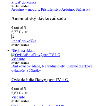
Pridať do košíka
Rýchly náhľad
Arduino + moduly
,
Príslušenstvo Arduino
,
Súčiastky
Automatický dávkovač sada
0
out of 5
6,77
€
s DPH
Pridať do košíka
Rýchly náhľad
Nie je na sklade
Viac info
Rýchly náhľad
Diaľkové ovládače
,
Náhradné diely
,
Ostatné diaľkové
ovládače
,
Súčiastky
Ovládač diaľkový pre TV LG
0
out of 5
6,83
€
s DPH
Viac info
Rýchly náhľad