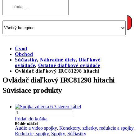
Úvod
Obchod
Súčiastky
,
Náhradné diely
,
Diaľkové
ovládače
,
Ostatné diaľkové ovládače
Ovládač diaľkový IRC81298 hitachi
Ovládač diaľkový IRC81298 hitachi
Súvisiace produkty
Pridať do košíka
Rýchly náhľad
Audio a video spojky
,
Konektory, zdierky, redukcie a spojky
,
Redukcie, spojky
,
Spojky
,
Súčiastky