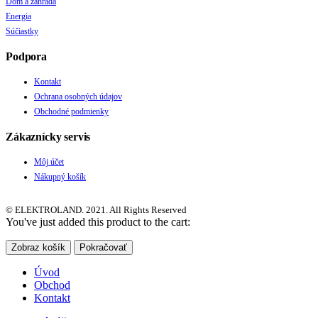
Dom a záhrada
Energia
Súčiastky
Podpora
Kontakt
Ochrana osobných údajov
Obchodné podmienky
Zákaznícky servis
Môj účet
Nákupný košík
© ELEKTROLAND. 2021. All Rights Reserved
You've just added this product to the cart:
Zobraz košík
Pokračovať
Úvod
Obchod
Kontakt