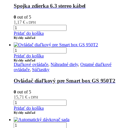
Spojka zdierka 6.3 stereo kábel
0
out of 5
1,17
€
s DPH
Pridať do košíka
Rýchly náhľad
Pridať do košíka
Rýchly náhľad
Diaľkové ovládače
,
Náhradné diely
,
Ostatné diaľkové
ovládače
,
Súčiastky
Ovládač diaľkový pre Smart box GS 950T2
0
out of 5
15,71
€
s DPH
Pridať do košíka
Rýchly náhľad