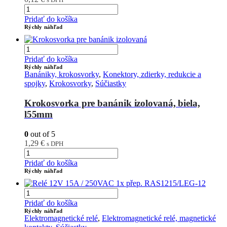
Pridať do košíka
Rýchly náhľad
Pridať do košíka
Rýchly náhľad
Banániky, krokosvorky
,
Konektory, zdierky, redukcie a
spojky
,
Krokosvorky
,
Súčiastky
Krokosvorka pre banánik izolovaná, biela,
l55mm
0
out of 5
1,29
€
s DPH
Pridať do košíka
Rýchly náhľad
Pridať do košíka
Rýchly náhľad
Elektromagnetické relé
,
Elektromagnetické relé, magnetické