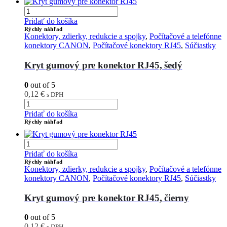
Pridať do košíka
Rýchly náhľad
Konektory, zdierky, redukcie a spojky
,
Počítačové a telefónne
konektory CANON
,
Počítačové konektory RJ45
,
Súčiastky
Kryt gumový pre konektor RJ45, šedý
0
out of 5
0,12
€
s DPH
Pridať do košíka
Rýchly náhľad
Pridať do košíka
Rýchly náhľad
Konektory, zdierky, redukcie a spojky
,
Počítačové a telefónne
konektory CANON
,
Počítačové konektory RJ45
,
Súčiastky
Kryt gumový pre konektor RJ45, čierny
0
out of 5
0,12
€
s DPH