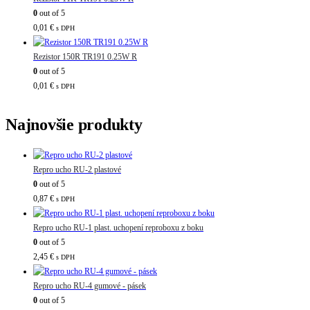
0
out of 5
0,01
€
s DPH
Rezistor 150R TR191 0.25W R
0
out of 5
0,01
€
s DPH
Najnovšie produkty
Repro ucho RU-2 plastové
0
out of 5
0,87
€
s DPH
Repro ucho RU-1 plast. uchopení reproboxu z boku
0
out of 5
2,45
€
s DPH
Repro ucho RU-4 gumové - pásek
0
out of 5