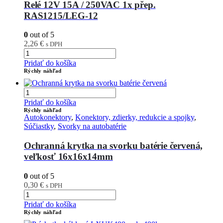
Relé 12V 15A / 250VAC 1x přep.
RAS1215/LEG-12
0
out of 5
2,26
€
s DPH
Pridať do košíka
Rýchly náhľad
Pridať do košíka
Rýchly náhľad
Autokonektory
,
Konektory, zdierky, redukcie a spojky
,
Súčiastky
,
Svorky na autobatérie
Ochranná krytka na svorku batérie červená,
veľkosť 16x16x14mm
0
out of 5
0,30
€
s DPH
Pridať do košíka
Rýchly náhľad