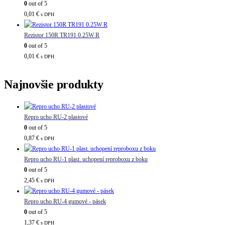
0
out of 5
0,01
€
s DPH
Rezistor 150R TR191 0.25W R
0
out of 5
0,01
€
s DPH
Najnovšie produkty
Repro ucho RU-2 plastové
0
out of 5
0,87
€
s DPH
Repro ucho RU-1 plast. uchopení reproboxu z boku
0
out of 5
2,45
€
s DPH
Repro ucho RU-4 gumové - pásek
0
out of 5
1,37
€
s DPH