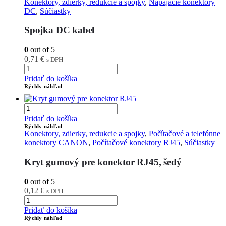
Konektory, zdierky, redukcie a spojky
,
Napájacie konektory
DC
,
Súčiastky
Spojka DC kabel
0
out of 5
0,71
€
s DPH
Pridať do košíka
Rýchly náhľad
Pridať do košíka
Rýchly náhľad
Konektory, zdierky, redukcie a spojky
,
Počítačové a telefónne
konektory CANON
,
Počítačové konektory RJ45
,
Súčiastky
Kryt gumový pre konektor RJ45, šedý
0
out of 5
0,12
€
s DPH
Pridať do košíka
Rýchly náhľad