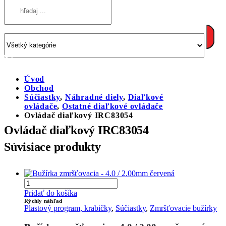
Úvod
Obchod
Súčiastky
,
Náhradné diely
,
Diaľkové
ovládače
,
Ostatné diaľkové ovládače
Ovládač diaľkový IRC83054
Ovládač diaľkový IRC83054
Súvisiace produkty
Pridať do košíka
Rýchly náhľad
Plastový program, krabičky
,
Súčiastky
,
Zmršťovacie bužírky