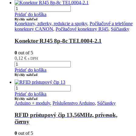
Pridať do košíka
Rýchly náhľad
Konektory, zdierky, redukcie a spojky
,
Počítačové a telefónne
konektory CANON
,
Počítačové konektory RJ45
,
Súčiastky
Konektor RJ45 8p-8c TEL0004-2.1
0
out of 5
0,12
€
s DPH
Pridať do košíka
Rýchly náhľad
Pridať do košíka
Rýchly náhľad
Arduino + moduly
,
Príslušenstvo Arduino
,
Súčiastky
RFID prístupový čip 13,56MHz, prívesok,
čierny
0
out of 5