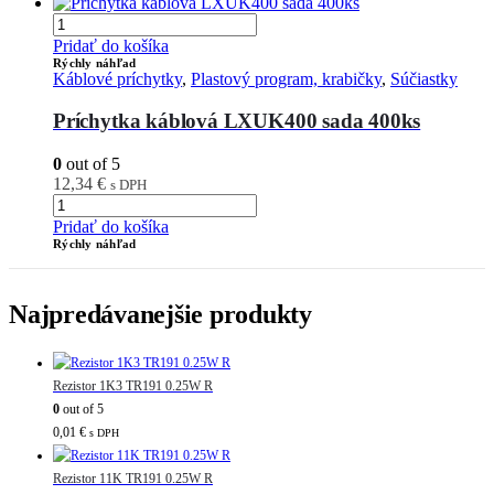
Pridať do košíka
Rýchly náhľad
Káblové príchytky
,
Plastový program, krabičky
,
Súčiastky
Príchytka káblová LXUK400 sada 400ks
0
out of 5
12,34
€
s DPH
Pridať do košíka
Rýchly náhľad
Najpredávanejšie produkty
Rezistor 1K3 TR191 0.25W R
0
out of 5
0,01
€
s DPH
Rezistor 11K TR191 0.25W R