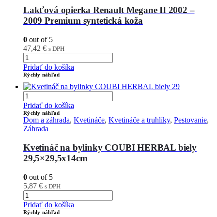
Lakťová opierka Renault Megane II 2002 –
2009 Premium syntetická koža
0
out of 5
47,42
€
s DPH
Pridať do košíka
Rýchly náhľad
Pridať do košíka
Rýchly náhľad
Dom a záhrada
,
Kvetináče
,
Kvetináče a truhlíky
,
Pestovanie
,
Záhrada
Kvetináč na bylinky COUBI HERBAL biely
29,5×29,5x14cm
0
out of 5
5,87
€
s DPH
Pridať do košíka
Rýchly náhľad