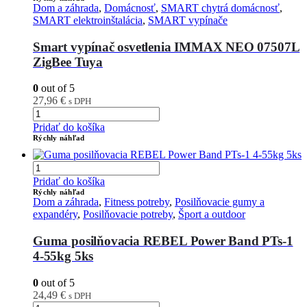
Dom a záhrada
,
Domácnosť
,
SMART chytrá domácnosť
,
SMART elektroinštalácia
,
SMART vypínače
Smart vypínač osvetlenia IMMAX NEO 07507L
ZigBee Tuya
0
out of 5
27,96
€
s DPH
Pridať do košíka
Rýchly náhľad
Pridať do košíka
Rýchly náhľad
Dom a záhrada
,
Fitness potreby
,
Posilňovacie gumy a
expandéry
,
Posilňovacie potreby
,
Šport a outdoor
Guma posilňovacia REBEL Power Band PTs-1
4-55kg 5ks
0
out of 5
24,49
€
s DPH