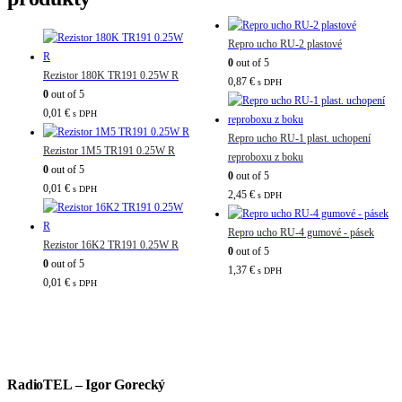
Repro ucho RU-2 plastové
0
out of 5
Rezistor 180K TR191 0.25W R
0,87
€
s DPH
0
out of 5
0,01
€
s DPH
Repro ucho RU-1 plast. uchopení
Rezistor 1M5 TR191 0.25W R
reproboxu z boku
0
out of 5
0
out of 5
0,01
€
s DPH
2,45
€
s DPH
Repro ucho RU-4 gumové - pásek
Rezistor 16K2 TR191 0.25W R
0
out of 5
0
out of 5
1,37
€
s DPH
0,01
€
s DPH
RadioTEL – Igor Gorecký