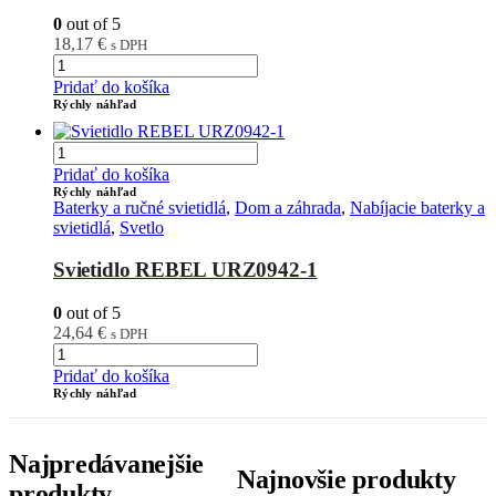
0
out of 5
18,17
€
s DPH
Pridať do košíka
Rýchly náhľad
Pridať do košíka
Rýchly náhľad
Baterky a ručné svietidlá
,
Dom a záhrada
,
Nabíjacie baterky a
svietidlá
,
Svetlo
Svietidlo REBEL URZ0942-1
0
out of 5
24,64
€
s DPH
Pridať do košíka
Rýchly náhľad
Najpredávanejšie
Najnovšie produkty
produkty