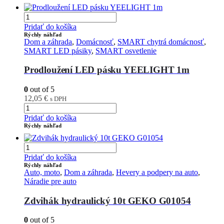
Pridať do košíka
Rýchly náhľad
Dom a záhrada
,
Domácnosť
,
SMART chytrá domácnosť
,
SMART LED pásiky
,
SMART osvetlenie
Prodloužení LED pásku YEELIGHT 1m
0
out of 5
12,05
€
s DPH
Pridať do košíka
Rýchly náhľad
Pridať do košíka
Rýchly náhľad
Auto, moto
,
Dom a záhrada
,
Hevery a podpery na auto
,
Náradie pre auto
Zdvihák hydraulický 10t GEKO G01054
0
out of 5