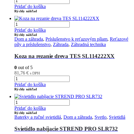
Pridať do košíka
Rýchly náhľad
Pridať do košíka
Rýchly náhľad
Dom a záhrada
,
Príslušenstvo k reťazovým pílam
,
Reťazové
píly a príslušenstvo
,
Záhrada
,
Záhradná technika
Koza na rezanie dreva TES SL114222XX
0
out of 5
81,76
€
s DPH
Pridať do košíka
Rýchly náhľad
Pridať do košíka
Rýchly náhľad
Baterky a ručné svietidlá
,
Dom a záhrada
,
Svetlo
,
Svietidlá
Svietidlo nabíjacie STREND PRO SLR732