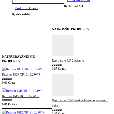
Rýchly náhľad
Pridať do košíka
Rýchly náhľad
NAJNOVŠIE PRODUKTY
NAJPREDÁVANEJŠIE
Repro ucho RU-2 plastové
PRODUKTY
0,87
€
0
out of 5
s DPH
Rezistor 180K TR191 0.25W R
0,01
€
0
out of 5
s DPH
Rezistor 1M5 TR191 0.25W R
Repro ucho RU-1 plast. uchopení reproboxu z
0,01
€
0
out of 5
s DPH
boku
2,45
€
0
out of 5
s DPH