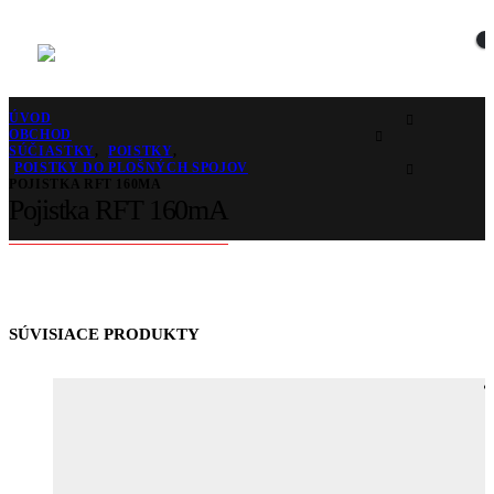
ÚVOD
OBCHOD
SÚČIASTKY
,
POISTKY
,
POISTKY DO PLOŠNÝCH SPOJOV
POJISTKA RFT 160MA
Pojistka RFT 160mA
SÚVISIACE PRODUKTY