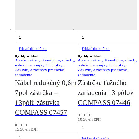
Pridať do košíka
Pridať do košíka
Rýchly náhľad
Rýchly náhľad
Autokonektory
,
Konektory, zdierky,
Autokonektory
,
Konektory, zdierky,
redukcie a spojky
,
Súčiastky
,
redukcie a spojky
,
Súčiastky
,
Zásuvky a zástrčky pre ťažné
Zásuvky a zástrčky pre ťažné
zariadenie
zariadenie
Kábel redukčný 0,6m
Zástrčka ťažného
7pol zástrčka –
zariadenia 13 pólov
13pólů zásuvka
COMPASS 07446
COMPASS 07457
10,58
€
s DPH
0
out of 5
15,50
€
s DPH
0
out of 5
Pridať do košíka