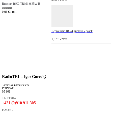
Rezistor 16K2 TR191 0.25W R
0,01
€
0
out of 5
s DPH
Repro ucho RU-4 gumové - pásek
1,37
€
0
out of 5
s DPH
RadioTEL – Igor Gorecký
Tatranské námestie č.5
POPRAD
05 801
TELEFÓN:
+421 (0)910 911 305
E-MAIL: