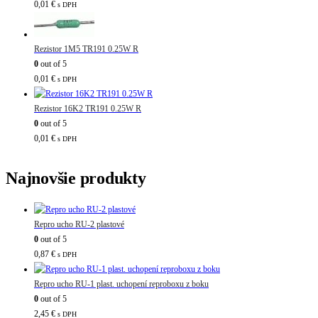
0,01
€
s DPH
Rezistor 1M5 TR191 0.25W R
0
out of 5
0,01
€
s DPH
Rezistor 16K2 TR191 0.25W R
0
out of 5
0,01
€
s DPH
Najnovšie produkty
Repro ucho RU-2 plastové
0
out of 5
0,87
€
s DPH
Repro ucho RU-1 plast. uchopení reproboxu z boku
0
out of 5
2,45
€
s DPH