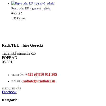
Repro ucho RU-4 gumové - pásek
0
out of 5
1,37
€
s DPH
RadioTEL – Igor Gorecký
Tatranské námestie č.5
POPRAD
05 801
+421 (0)910 911 305
TELEFÓN:
radiotel@radiotel.sk
E-MAIL:
SLEDUJTE NÁS
Facebook
Kategórie