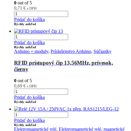
0
out of 5
0,71
€
s DPH
Pridať do košíka
Rýchly náhľad
Pridať do košíka
Rýchly náhľad
Arduino + moduly
,
Príslušenstvo Arduino
,
Súčiastky
RFID prístupový čip 13,56MHz, prívesok,
čierny
0
out of 5
0,69
€
s DPH
Pridať do košíka
Rýchly náhľad
Pridať do košíka
Rýchly náhľad
Elektromagnetické relé
,
Elektromagnetické relé, magnetické