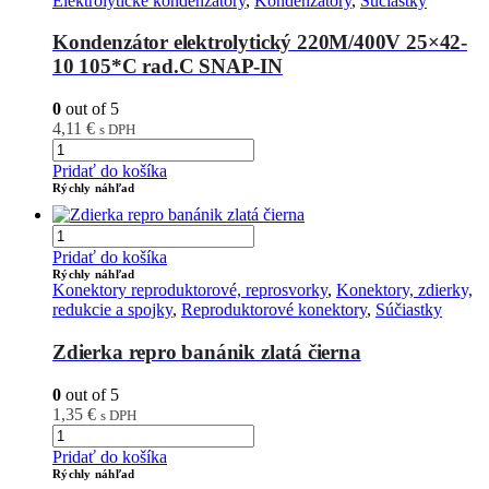
Elektrolytické kondenzátory
,
Kondenzátory
,
Súčiastky
Kondenzátor elektrolytický 220M/400V 25×42-
10 105*C rad.C SNAP-IN
0
out of 5
4,11
€
s DPH
Pridať do košíka
Rýchly náhľad
Pridať do košíka
Rýchly náhľad
Konektory reproduktorové, reprosvorky
,
Konektory, zdierky,
redukcie a spojky
,
Reproduktorové konektory
,
Súčiastky
Zdierka repro banánik zlatá čierna
0
out of 5
1,35
€
s DPH
Pridať do košíka
Rýchly náhľad