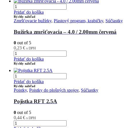
Pridať do košíka
Rýchly náhľad
Zmršťovacie bužírky
,
Plastový program, krabičky
,
Súčiastky
Bužírka zmršťovacia – 4.0 / 2.00mm červená
0
out of 5
0,23
€
s DPH
Pridať do košíka
Rýchly náhľad
Pridať do košíka
Rýchly náhľad
Poistky
,
Poistky do plošných spojov
,
Súčiastky
Pojistka RFT 2.5A
0
out of 5
0,44
€
s DPH