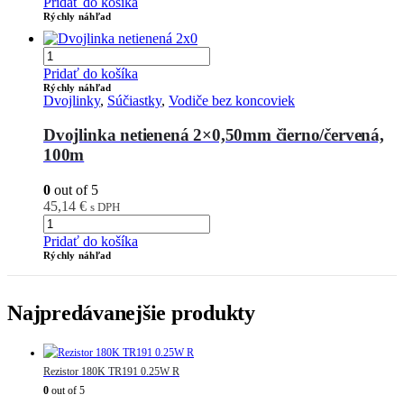
Pridať do košíka
Rýchly náhľad
Pridať do košíka
Rýchly náhľad
Dvojlinky
,
Súčiastky
,
Vodiče bez koncoviek
Dvojlinka netienená 2×0,50mm čierno/červená,
100m
0
out of 5
45,14
€
s DPH
Pridať do košíka
Rýchly náhľad
Najpredávanejšie produkty
Rezistor 180K TR191 0.25W R
0
out of 5