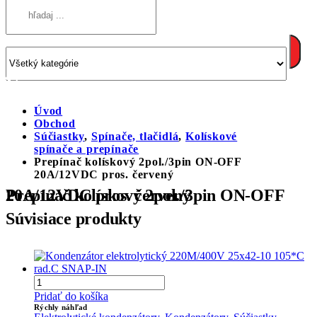
Úvod
Obchod
Súčiastky
,
Spínače, tlačidlá
,
Kolískové
spínače a prepínače
Prepínač kolískový 2pol./3pin ON-OFF
20A/12VDC pros. červený
Prepínač kolískový 2pol./3pin ON-OFF 20A/12VDC pros. červený
Súvisiace produkty
Pridať do košíka
Rýchly náhľad