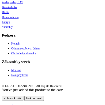
Audio, video, SAT
Biela technika
Dielňa
Dom a záhrada
Energia
Súčiastky
Podpora
Kontakt
Ochrana osobných údajov
Obchodné podmienky
Zákaznícky servis
Môj účet
Nákupný košík
© ELEKTROLAND. 2021. All Rights Reserved
You've just added this product to the cart:
Zobraz košík
Pokračovať