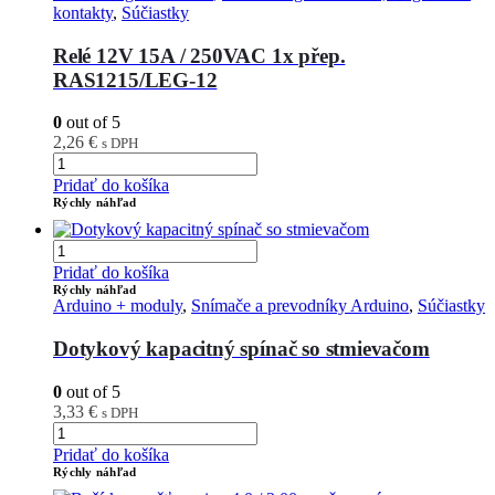
kontakty
,
Súčiastky
Relé 12V 15A / 250VAC 1x přep.
RAS1215/LEG-12
0
out of 5
2,26
€
s DPH
Pridať do košíka
Rýchly náhľad
Pridať do košíka
Rýchly náhľad
Arduino + moduly
,
Snímače a prevodníky Arduino
,
Súčiastky
Dotykový kapacitný spínač so stmievačom
0
out of 5
3,33
€
s DPH
Pridať do košíka
Rýchly náhľad