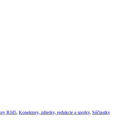
ory RJ45
,
Konektory, zdierky, redukcie a spojky
,
Súčiastky