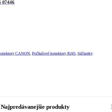
S 07446
e konektory CANON
,
Počítačové konektory RJ45
,
Súčiastky
Najpredávanejšie produkty