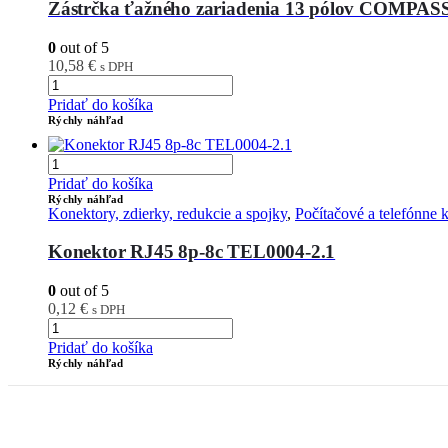
Zástrčka ťažného zariadenia 13 pólov COMPAS
0
out of 5
10,58
€
s DPH
Pridať do košíka
Rýchly náhľad
Pridať do košíka
Rýchly náhľad
Konektory, zdierky, redukcie a spojky
,
Počítačové a telefónn
Konektor RJ45 8p-8c TEL0004-2.1
0
out of 5
0,12
€
s DPH
Pridať do košíka
Rýchly náhľad