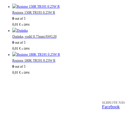
Rezistor 150R TR191 0.25W R
0
out of 5
0,01
€
s DPH
Dutinka, vodič 0.75mm/AWG20
0
out of 5
0,01
€
s DPH
Rezistor 180K TR191 0.25W R
0
out of 5
0,01
€
s DPH
SLEDUJTE NÁS
Facebook