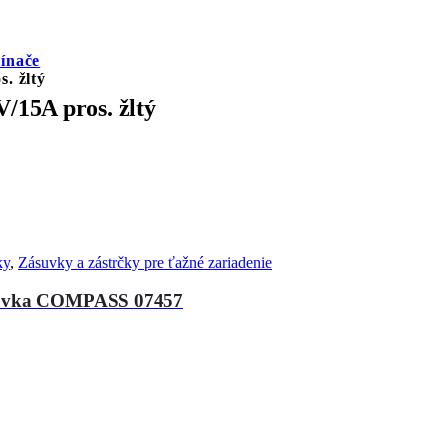
pínače
. žltý
/15A pros. žltý
ky
,
Zásuvky a zástrčky pre ťažné zariadenie
zásuvka COMPASS 07457