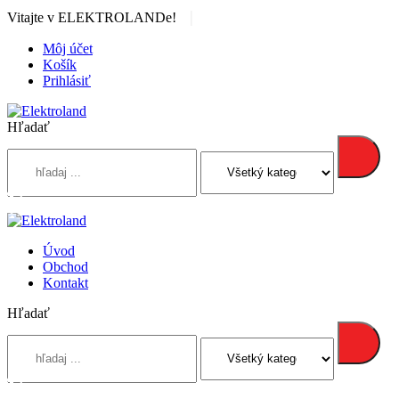
|
Vitajte v ELEKTROLANDe!
Môj účet
Košík
Prihlásiť
Hľadať
Úvod
Obchod
Kontakt
Hľadať