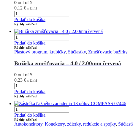
0
out of 5
0,12
€
s DPH
Pridať do košíka
Rýchly náhľad
Pridať do košíka
Rýchly náhľad
Plastový program, krabičky
,
Súčiastky
,
Zmršťovacie bužírky
Bužírka zmršťovacia – 4.0 / 2.00mm červená
0
out of 5
0,23
€
s DPH
Pridať do košíka
Rýchly náhľad
Pridať do košíka
Rýchly náhľad
Autokonektory
,
Konektory, zdierky, redukcie a spojky
,
Súčiast