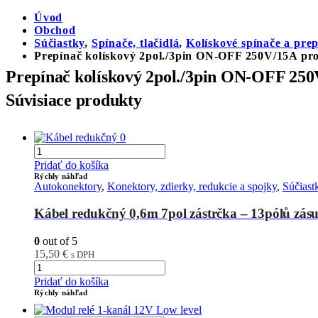
Úvod
Obchod
Súčiastky
,
Spínače, tlačidlá
,
Kolískové spínače a pre
Prepínač kolískový 2pol./3pin ON-OFF 250V/15A pros
Prepínač kolískový 2pol./3pin ON-OFF 250V
Súvisiace produkty
Pridať do košíka
Rýchly náhľad
Autokonektory
,
Konektory, zdierky, redukcie a spojky
,
Súčiast
Kábel redukčný 0,6m 7pol zástrčka – 13pólů 
0
out of 5
15,50
€
s DPH
Pridať do košíka
Rýchly náhľad