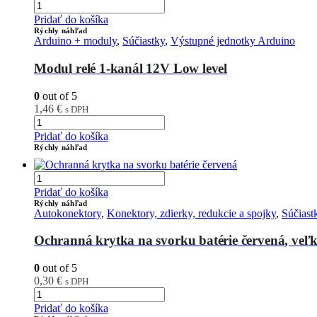
Pridať do košíka
Rýchly náhľad
Arduino + moduly
,
Súčiastky
,
Výstupné jednotky Arduino
Modul relé 1-kanál 12V Low level
0
out of 5
1,46
€
s DPH
Pridať do košíka
Rýchly náhľad
Pridať do košíka
Rýchly náhľad
Autokonektory
,
Konektory, zdierky, redukcie a spojky
,
Súčiast
Ochranná krytka na svorku batérie červená, v
0
out of 5
0,30
€
s DPH
Pridať do košíka