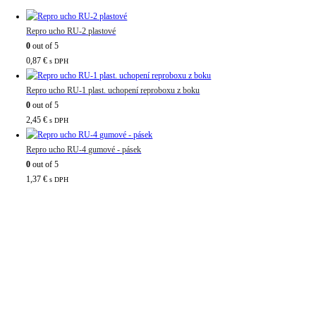
Repro ucho RU-2 plastové
0
out of 5
0,87
€
s DPH
Repro ucho RU-1 plast. uchopení reproboxu z boku
0
out of 5
2,45
€
s DPH
Repro ucho RU-4 gumové - pásek
0
out of 5
1,37
€
s DPH