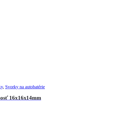
ky
,
Svorky na autobatérie
eľkosť 16x16x14mm