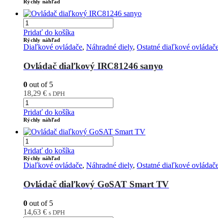
Rýchly náhľad
Pridať do košíka
Rýchly náhľad
Diaľkové ovládače
,
Náhradné diely
,
Ostatné diaľkové ovládač
Ovládač diaľkový IRC81246 sanyo
0
out of 5
18,29
€
s DPH
Pridať do košíka
Rýchly náhľad
Pridať do košíka
Rýchly náhľad
Diaľkové ovládače
,
Náhradné diely
,
Ostatné diaľkové ovládač
Ovládač diaľkový GoSAT Smart TV
0
out of 5
14,63
€
s DPH