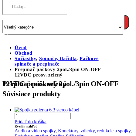
Úvod
Obchod
Súčiastky
,
Spínače, tlačidlá
,
Páčkové
spínače a prepínače
Prepínač páčkový 2pol./3pin ON-OFF
12VDC prosv. zelený
Prepínač páčkový 2pol./3pin ON-OFF 12VDC prosv. zelený
Súvisiace produkty
Pridať do košíka
Rýchly náhľad
Audio a video spojky
,
Konektory, zdierky, redukcie a spojky
,