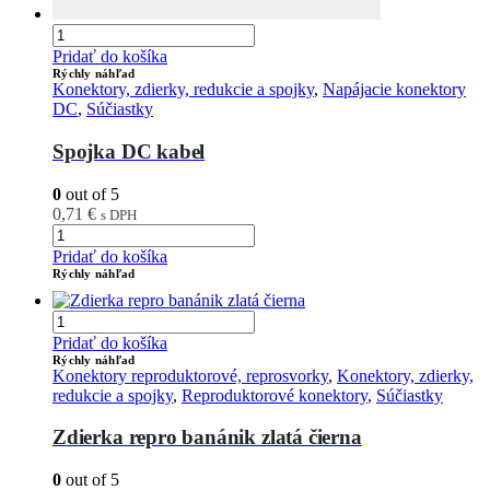
Pridať do košíka
Rýchly náhľad
Konektory, zdierky, redukcie a spojky
,
Napájacie konektory
DC
,
Súčiastky
Spojka DC kabel
0
out of 5
0,71
€
s DPH
Pridať do košíka
Rýchly náhľad
Pridať do košíka
Rýchly náhľad
Konektory reproduktorové, reprosvorky
,
Konektory, zdierky,
redukcie a spojky
,
Reproduktorové konektory
,
Súčiastky
Zdierka repro banánik zlatá čierna
0
out of 5