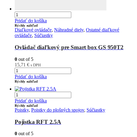
Pridať do košíka
Rýchly náhľad
Diaľkové ovládače
,
Náhradné diely
,
Ostatné diaľkové
ovládače
,
Súčiastky
Ovládač diaľkový pre Smart box GS 950T2
0
out of 5
15,71
€
s DPH
Pridať do košíka
Rýchly náhľad
Pridať do košíka
Rýchly náhľad
Poistky
,
Poistky do plošných spojov
,
Súčiastky
Pojistka RFT 2.5A
0
out of 5