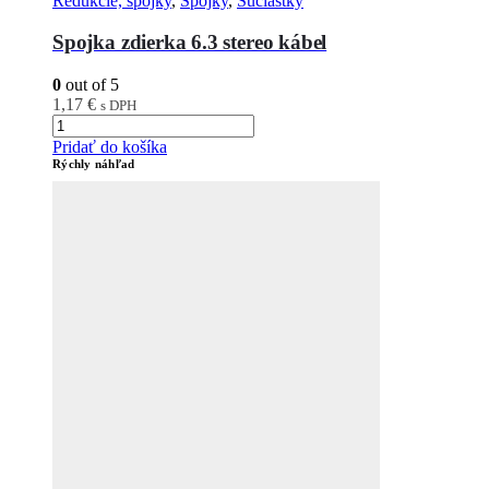
Redukcie, spojky
,
Spojky
,
Súčiastky
Spojka zdierka 6.3 stereo kábel
0
out of 5
1,17
€
s DPH
Pridať do košíka
Rýchly náhľad