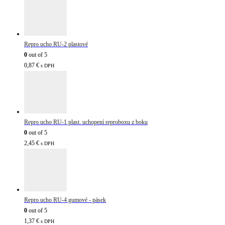
Repro ucho RU-2 plastové
0
out of 5
0,87
€
s DPH
Repro ucho RU-1 plast. uchopení reproboxu z boku
0
out of 5
2,45
€
s DPH
Repro ucho RU-4 gumové - pásek
0
out of 5
1,37
€
s DPH