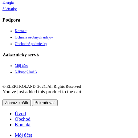
Energia
Súčiastky
Podpora
Kontakt
Ochrana osobných údajov
Obchodné podmienky
Zákaznícky servis
Môj účet
Nákupný košík
© ELEKTROLAND. 2021. All Rights Reserved
You've just added this product to the cart:
Zobraz košík
Pokračovať
Úvod
Obchod
Kontakt
Môj účet