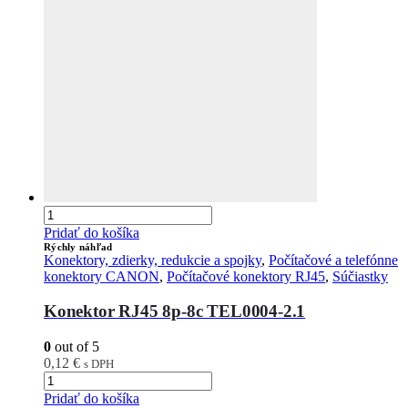
Pridať do košíka
Rýchly náhľad
Konektory, zdierky, redukcie a spojky
,
Počítačové a telefónne
konektory CANON
,
Počítačové konektory RJ45
,
Súčiastky
Konektor RJ45 8p-8c TEL0004-2.1
0
out of 5
0,12
€
s DPH
Pridať do košíka