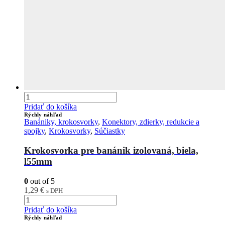
Pridať do košíka
Rýchly náhľad
Banániky, krokosvorky
,
Konektory, zdierky, redukcie a
spojky
,
Krokosvorky
,
Súčiastky
Krokosvorka pre banánik izolovaná, biela,
l55mm
0
out of 5
1,29
€
s DPH
Pridať do košíka
Rýchly náhľad