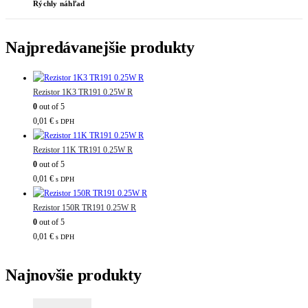
Rýchly náhľad
Najpredávanejšie produkty
Rezistor 1K3 TR191 0.25W R
0
out of 5
0,01
€
s DPH
Rezistor 11K TR191 0.25W R
0
out of 5
0,01
€
s DPH
Rezistor 150R TR191 0.25W R
0
out of 5
0,01
€
s DPH
Najnovšie produkty