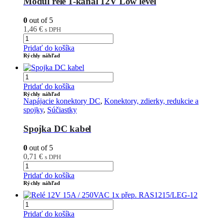
Modul relé 1-kanál 12V Low level
0
out of 5
1,46
€
s DPH
Pridať do košíka
Rýchly náhľad
Pridať do košíka
Rýchly náhľad
Napájacie konektory DC
,
Konektory, zdierky, redukcie a
spojky
,
Súčiastky
Spojka DC kabel
0
out of 5
0,71
€
s DPH
Pridať do košíka
Rýchly náhľad
Pridať do košíka