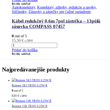
Rýchly náhľad
Autokonektory
,
Konektory, zdierky, redukcie a spojky
,
Súčiastky
,
Zásuvky a zástrčky pre ťažné zariadenie
Kábel redukčný 0,6m 7pol zástrčka – 13pólů
zásuvka COMPASS 07457
0
out of 5
15,50
€
s DPH
Pridať do košíka
Rýchly náhľad
Najpredávanejšie produkty
Rezistor 1K3 TR191 0.25W R
0
out of 5
0,01
€
s DPH
Rezistor 11K TR191 0.25W R