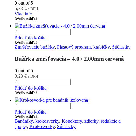
0
out of 5
6,83
€
s DPH
Viac info
Rýchly náhľad
Pridať do košíka
Rýchly náhľad
Zmršťovacie bužírky
,
Plastový program, krabičky
,
Súčiastky
Bužírka zmršťovacia – 4.0 / 2.00mm červená
0
out of 5
0,23
€
s DPH
Pridať do košíka
Rýchly náhľad
Pridať do košíka
Rýchly náhľad
Banániky, krokosvorky
,
Konektory, zdierky, redukcie a
spojky
,
Krokosvorky
,
Súčiastky