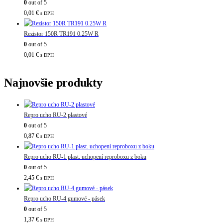
0
out of 5
0,01
€
s DPH
Rezistor 150R TR191 0.25W R
0
out of 5
0,01
€
s DPH
Najnovšie produkty
Repro ucho RU-2 plastové
0
out of 5
0,87
€
s DPH
Repro ucho RU-1 plast. uchopení reproboxu z boku
0
out of 5
2,45
€
s DPH
Repro ucho RU-4 gumové - pásek
0
out of 5
1,37
€
s DPH