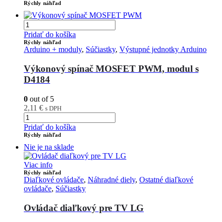
Rýchly náhľad
Pridať do košíka
Rýchly náhľad
Arduino + moduly
,
Súčiastky
,
Výstupné jednotky Arduino
Výkonový spínač MOSFET PWM, modul s
D4184
0
out of 5
2,11
€
s DPH
Pridať do košíka
Rýchly náhľad
Nie je na sklade
Viac info
Rýchly náhľad
Diaľkové ovládače
,
Náhradné diely
,
Ostatné diaľkové
ovládače
,
Súčiastky
Ovládač diaľkový pre TV LG