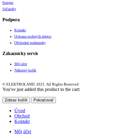
Energia
Súčiastky
Podpora
Kontakt
Ochrana osobných údajov
Obchodné podmienky
Zákaznícky servis
Môj účet
Nákupný košík
© ELEKTROLAND. 2021. All Rights Reserved
You've just added this product to the cart:
Zobraz košík
Pokračovať
Úvod
Obchod
Kontakt
Môj účet