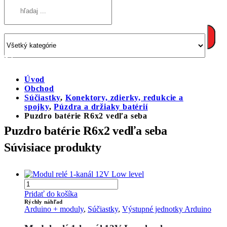
Úvod
Obchod
Súčiastky
,
Konektory, zdierky, redukcie a
spojky
,
Púzdra a držiaky batérií
Puzdro batérie R6x2 vedľa seba
Puzdro batérie R6x2 vedľa seba
Súvisiace produkty
Pridať do košíka
Rýchly náhľad
Arduino + moduly
,
Súčiastky
,
Výstupné jednotky Arduino