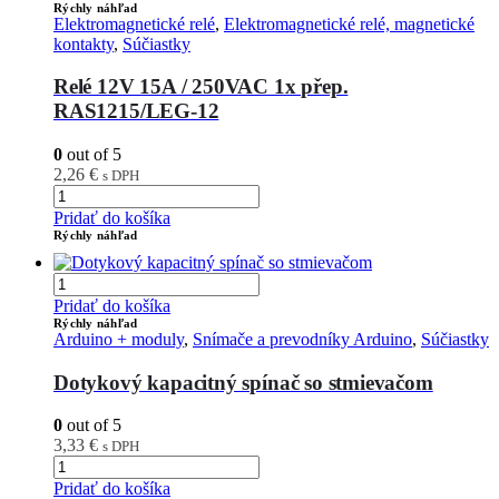
Rýchly náhľad
Elektromagnetické relé
,
Elektromagnetické relé, magnetické
kontakty
,
Súčiastky
Relé 12V 15A / 250VAC 1x přep.
RAS1215/LEG-12
0
out of 5
2,26
€
s DPH
Pridať do košíka
Rýchly náhľad
Pridať do košíka
Rýchly náhľad
Arduino + moduly
,
Snímače a prevodníky Arduino
,
Súčiastky
Dotykový kapacitný spínač so stmievačom
0
out of 5
3,33
€
s DPH
Pridať do košíka