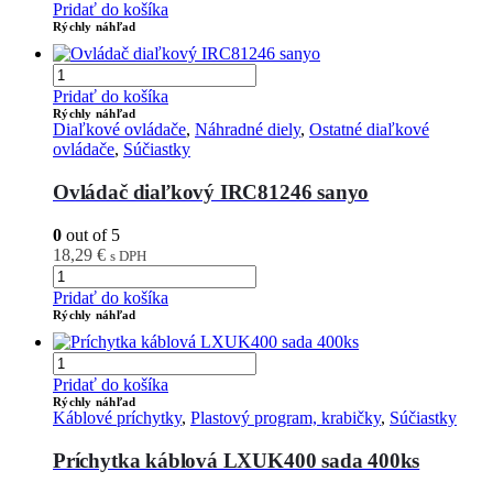
Pridať do košíka
Rýchly náhľad
Pridať do košíka
Rýchly náhľad
Diaľkové ovládače
,
Náhradné diely
,
Ostatné diaľkové
ovládače
,
Súčiastky
Ovládač diaľkový IRC81246 sanyo
0
out of 5
18,29
€
s DPH
Pridať do košíka
Rýchly náhľad
Pridať do košíka
Rýchly náhľad
Káblové príchytky
,
Plastový program, krabičky
,
Súčiastky
Príchytka káblová LXUK400 sada 400ks