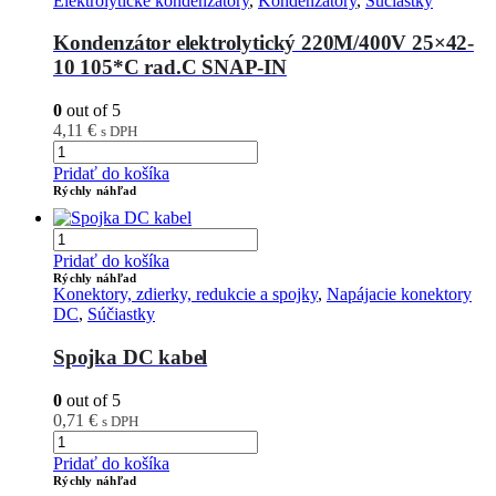
Elektrolytické kondenzátory
,
Kondenzátory
,
Súčiastky
Kondenzátor elektrolytický 220M/400V 25×42-
10 105*C rad.C SNAP-IN
0
out of 5
4,11
€
s DPH
Pridať do košíka
Rýchly náhľad
Pridať do košíka
Rýchly náhľad
Konektory, zdierky, redukcie a spojky
,
Napájacie konektory
DC
,
Súčiastky
Spojka DC kabel
0
out of 5
0,71
€
s DPH
Pridať do košíka
Rýchly náhľad