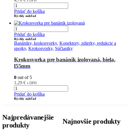
s DPH
Pridať do košíka
Rýchly náhľad
Pridať do košíka
Rýchly náhľad
Banániky, krokosvorky
,
Konektory, zdierky, redukcie a
spojky
,
Krokosvorky
,
Súčiastky
Krokosvorka pre banánik izolovaná, biela,
l55mm
0
out of 5
1,29
€
s DPH
Pridať do košíka
Rýchly náhľad
Najpredávanejšie
Najnovšie produkty
produkty