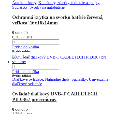
Autokonektory
,
Konektory, zdierky, redukcie a spojky
,
Súčiastky
,
Svorky na autobatérie
Ochranná krytka na svorku batérie červená,
veľkosť 16x16x14mm
0
out of 5
0,30
€
s DPH
Pridať do košíka
Rýchly náhľad
Pridať do košíka
Rýchly náhľad
Diaľkové ovládače
,
Náhradné diely
,
Súčiastky
,
Univerzálne
diaľkové ovládače
Ovládač diaľkový DVB-T CABLETECH
PIL0367 pre seniorov
0
out of 5
4,76
€