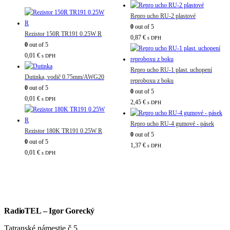
Repro ucho RU-2 plastové
0
out of 5
Rezistor 150R TR191 0.25W R
0,87
€
s DPH
0
out of 5
0,01
€
s DPH
Repro ucho RU-1 plast. uchopení
Dutinka, vodič 0.75mm/AWG20
reproboxu z boku
0
out of 5
0
out of 5
0,01
€
s DPH
2,45
€
s DPH
Repro ucho RU-4 gumové - pásek
Rezistor 180K TR191 0.25W R
0
out of 5
0
out of 5
1,37
€
s DPH
0,01
€
s DPH
RadioTEL – Igor Gorecký
Tatranské námestie č.5