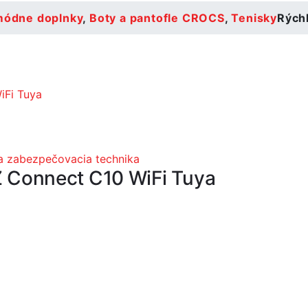
módne doplnky
,
Boty a pantofle CROCS
,
Tenisky
Rých
a zabezpečovacia technika
Connect C10 WiFi Tuya