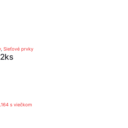
y
,
Sieťové prvky
 2ks