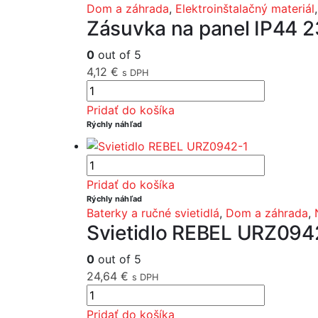
Dom a záhrada
,
Elektroinštalačný materiál
Zásuvka na panel IP44 
0
out of 5
4,12
€
s DPH
Pridať do košíka
Rýchly náhľad
Pridať do košíka
Rýchly náhľad
Baterky a ručné svietidlá
,
Dom a záhrada
,
Svietidlo REBEL URZ094
0
out of 5
24,64
€
s DPH
Pridať do košíka