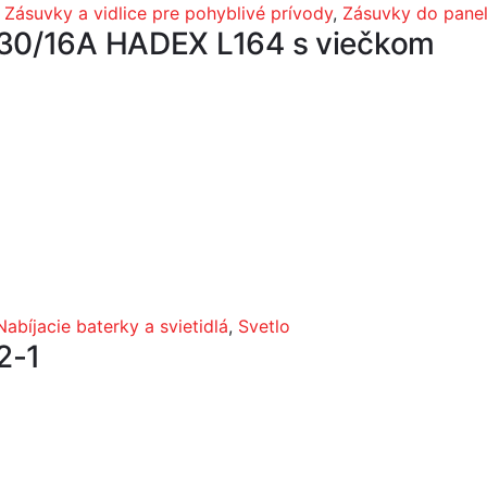
,
Zásuvky a vidlice pre pohyblivé prívody
,
Zásuvky do pane
230/16A HADEX L164 s viečkom
Nabíjacie baterky a svietidlá
,
Svetlo
2-1