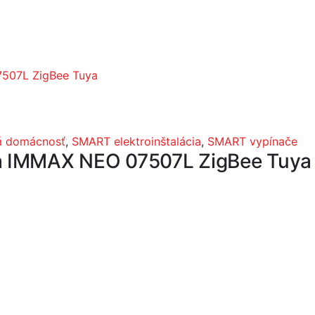
á domácnosť
,
SMART elektroinštalácia
,
SMART vypínače
ia IMMAX NEO 07507L ZigBee Tuya