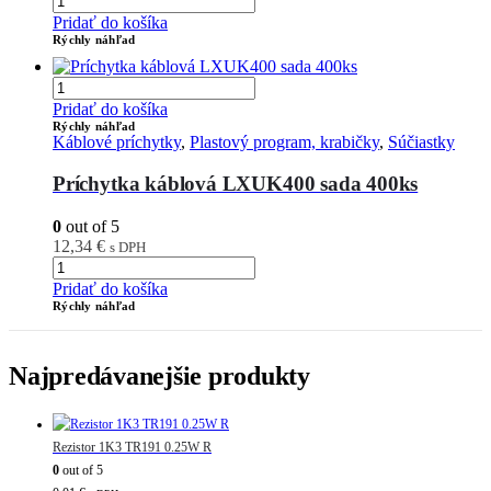
Pridať do košíka
Rýchly náhľad
Pridať do košíka
Rýchly náhľad
Káblové príchytky
,
Plastový program, krabičky
,
Súčiastky
Príchytka káblová LXUK400 sada 400ks
0
out of 5
12,34
€
s DPH
Pridať do košíka
Rýchly náhľad
Najpredávanejšie produkty
Rezistor 1K3 TR191 0.25W R
0
out of 5