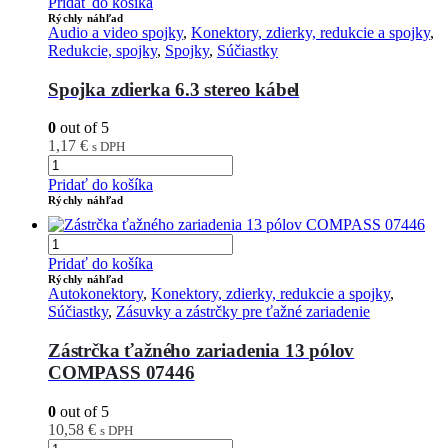
Pridať do košíka
Rýchly náhľad
Audio a video spojky
,
Konektory, zdierky, redukcie a spojky
,
Redukcie, spojky
,
Spojky
,
Súčiastky
Spojka zdierka 6.3 stereo kábel
0
out of 5
1,17
€
s DPH
Pridať do košíka
Rýchly náhľad
Pridať do košíka
Rýchly náhľad
Autokonektory
,
Konektory, zdierky, redukcie a spojky
,
Súčiastky
,
Zásuvky a zástrčky pre ťažné zariadenie
Zástrčka ťažného zariadenia 13 pólov
COMPASS 07446
0
out of 5
10,58
€
s DPH