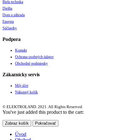
Biela technika
Dielňa
Dom a záhrada
Energia
Súčiastky
Podpora
Kontakt
Ochrana osobných údajov
Obchodné podmienky
Zákaznícky servis
Môj účet
Nákupný košík
© ELEKTROLAND. 2021. All Rights Reserved
You've just added this product to the cart:
Zobraz košík
Pokračovať
Úvod
Obchod