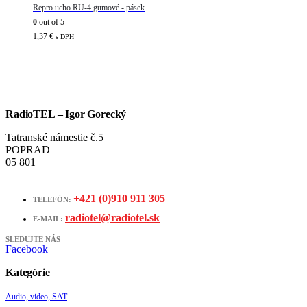
Repro ucho RU-4 gumové - pásek
0
out of 5
1,37
€
s DPH
RadioTEL – Igor Gorecký
Tatranské námestie č.5
POPRAD
05 801
+421 (0)910 911 305
TELEFÓN:
radiotel@radiotel.sk
E-MAIL:
SLEDUJTE NÁS
Facebook
Kategórie
Audio, video, SAT