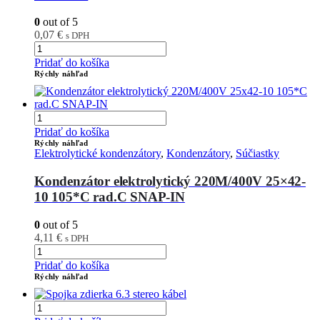
0
out of 5
0,07
€
s DPH
Pridať do košíka
Rýchly náhľad
Pridať do košíka
Rýchly náhľad
Elektrolytické kondenzátory
,
Kondenzátory
,
Súčiastky
Kondenzátor elektrolytický 220M/400V 25×42-
10 105*C rad.C SNAP-IN
0
out of 5
4,11
€
s DPH
Pridať do košíka
Rýchly náhľad