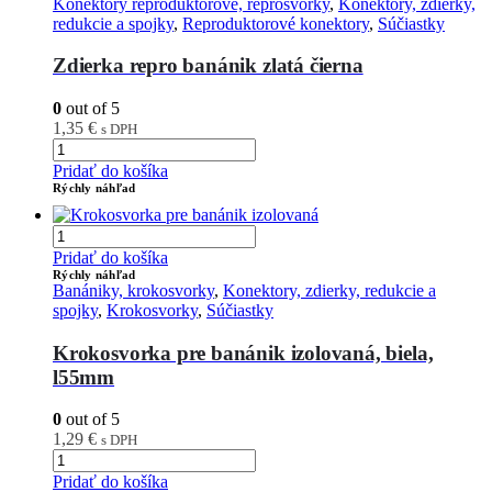
Konektory reproduktorové, reprosvorky
,
Konektory, zdierky,
redukcie a spojky
,
Reproduktorové konektory
,
Súčiastky
Zdierka repro banánik zlatá čierna
0
out of 5
1,35
€
s DPH
Pridať do košíka
Rýchly náhľad
Pridať do košíka
Rýchly náhľad
Banániky, krokosvorky
,
Konektory, zdierky, redukcie a
spojky
,
Krokosvorky
,
Súčiastky
Krokosvorka pre banánik izolovaná, biela,
l55mm
0
out of 5
1,29
€
s DPH
Pridať do košíka