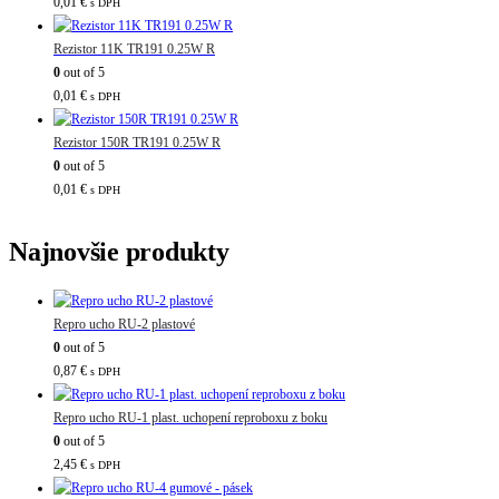
0,01
€
s DPH
Rezistor 11K TR191 0.25W R
0
out of 5
0,01
€
s DPH
Rezistor 150R TR191 0.25W R
0
out of 5
0,01
€
s DPH
Najnovšie produkty
Repro ucho RU-2 plastové
0
out of 5
0,87
€
s DPH
Repro ucho RU-1 plast. uchopení reproboxu z boku
0
out of 5
2,45
€
s DPH