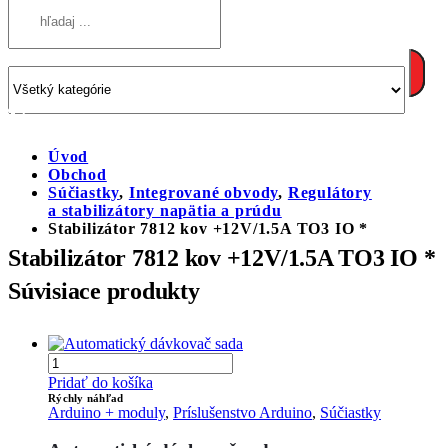
Úvod
Obchod
Súčiastky
,
Integrované obvody
,
Regulátory
a stabilizátory napätia a prúdu
Stabilizátor 7812 kov +12V/1.5A TO3 IO *
Stabilizátor 7812 kov +12V/1.5A TO3 IO *
Súvisiace produkty
Pridať do košíka
Rýchly náhľad
Arduino + moduly
,
Príslušenstvo Arduino
,
Súčiastky