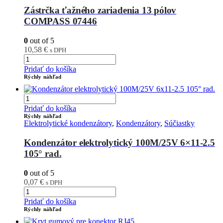
Zástrčka ťažného zariadenia 13 pólov
COMPASS 07446
0
out of 5
10,58
€
s DPH
Pridať do košíka
Rýchly náhľad
Pridať do košíka
Rýchly náhľad
Elektrolytické kondenzátory
,
Kondenzátory
,
Súčiastky
Kondenzátor elektrolytický 100M/25V 6×11-2.5
105° rad.
0
out of 5
0,07
€
s DPH
Pridať do košíka
Rýchly náhľad