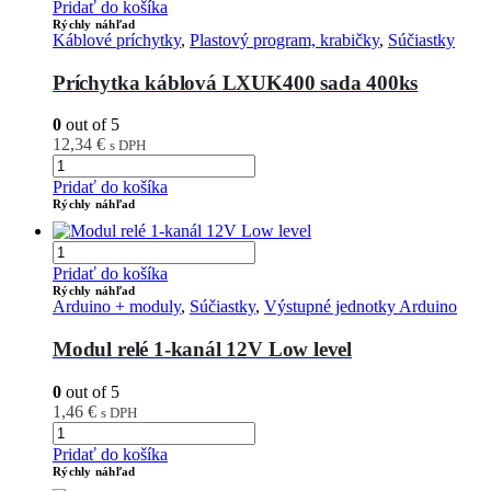
Pridať do košíka
Rýchly náhľad
Káblové príchytky
,
Plastový program, krabičky
,
Súčiastky
Príchytka káblová LXUK400 sada 400ks
0
out of 5
12,34
€
s DPH
Pridať do košíka
Rýchly náhľad
Pridať do košíka
Rýchly náhľad
Arduino + moduly
,
Súčiastky
,
Výstupné jednotky Arduino
Modul relé 1-kanál 12V Low level
0
out of 5
1,46
€
s DPH
Pridať do košíka
Rýchly náhľad