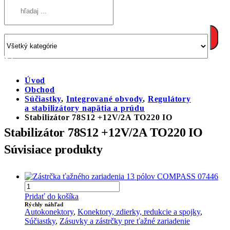
Úvod
Obchod
Súčiastky
,
Integrované obvody
,
Regulátory
a stabilizátory napätia a prúdu
Stabilizátor 78S12 +12V/2A TO220 IO
Stabilizátor 78S12 +12V/2A TO220 IO
Súvisiace produkty
Pridať do košíka
Rýchly náhľad
Autokonektory
,
Konektory, zdierky, redukcie a spojky
,
Súčiastky
,
Zásuvky a zástrčky pre ťažné zariadenie