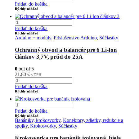
Pridať do košíka
Rýchly náhľad
Pridať do košíka
Rýchly náhľad
Arduino + moduly
,
Príslušenstvo Arduino
,
Súčiastky
Ochranný obvod a balancér pre 6 Li-Ion
článkov 3,7V, prúd do 25A
0
out of 5
21,80
€
s DPH
Pridať do košíka
Rýchly náhľad
Pridať do košíka
Rýchly náhľad
Banániky, krokosvorky
,
Konektory, zdierky, redukcie a
spojky
,
Krokosvorky
,
Súčiastky
Krokosvorka pre banánik izolovaná, biela,