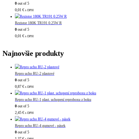
0
out of 5
0,01
€
s DPH
Rezistor 180K TR191 0.25W R
0
out of 5
0,01
€
s DPH
Najnovšie produkty
Repro ucho RU-2 plastové
0
out of 5
0,87
€
s DPH
Repro ucho RU-1 plast. uchopení reproboxu z boku
0
out of 5
2,45
€
s DPH
Repro ucho RU-4 gumové - pásek
0
out of 5
1,37
€
s DPH