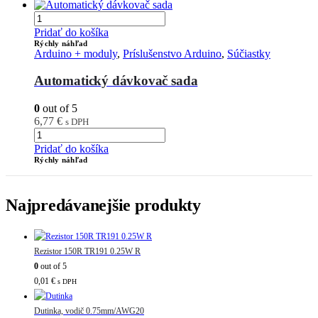
Pridať do košíka
Rýchly náhľad
Arduino + moduly
,
Príslušenstvo Arduino
,
Súčiastky
Automatický dávkovač sada
0
out of 5
6,77
€
s DPH
Pridať do košíka
Rýchly náhľad
Najpredávanejšie produkty
Rezistor 150R TR191 0.25W R
0
out of 5
0,01
€
s DPH
Dutinka, vodič 0.75mm/AWG20