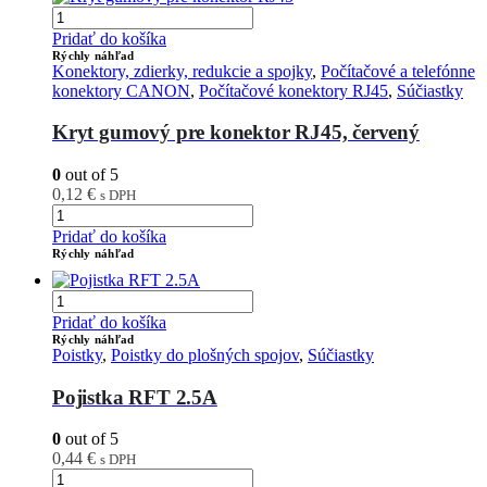
Pridať do košíka
Rýchly náhľad
Konektory, zdierky, redukcie a spojky
,
Počítačové a telefónne
konektory CANON
,
Počítačové konektory RJ45
,
Súčiastky
Kryt gumový pre konektor RJ45, červený
0
out of 5
0,12
€
s DPH
Pridať do košíka
Rýchly náhľad
Pridať do košíka
Rýchly náhľad
Poistky
,
Poistky do plošných spojov
,
Súčiastky
Pojistka RFT 2.5A
0
out of 5
0,44
€
s DPH