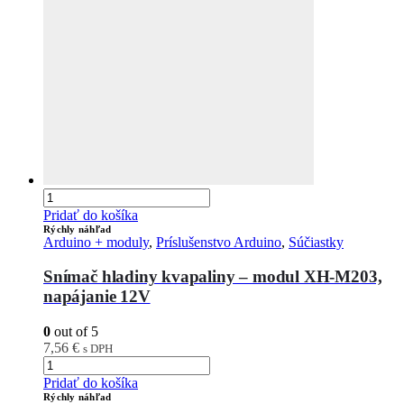
Pridať do košíka
Rýchly náhľad
Arduino + moduly
,
Príslušenstvo Arduino
,
Súčiastky
Snímač hladiny kvapaliny – modul XH-M203,
napájanie 12V
0
out of 5
7,56
€
s DPH
Pridať do košíka
Rýchly náhľad