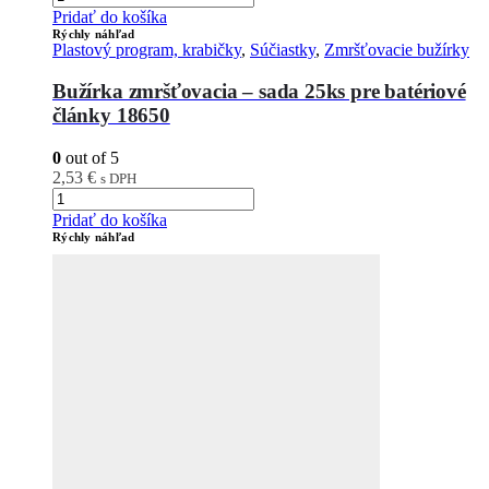
Pridať do košíka
Rýchly náhľad
Plastový program, krabičky
,
Súčiastky
,
Zmršťovacie bužírky
Bužírka zmršťovacia – sada 25ks pre batériové
články 18650
0
out of 5
2,53
€
s DPH
Pridať do košíka
Rýchly náhľad