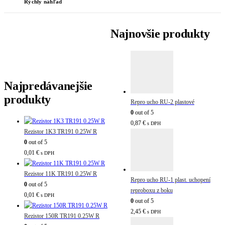
Rýchly náhľad
Najnovšie produkty
Najpredávanejšie
produkty
Repro ucho RU-2 plastové
0
out of 5
0,87
€
s DPH
Rezistor 1K3 TR191 0.25W R
0
out of 5
0,01
€
s DPH
Rezistor 11K TR191 0.25W R
Repro ucho RU-1 plast. uchopení
0
out of 5
reproboxu z boku
0,01
€
s DPH
0
out of 5
2,45
€
s DPH
Rezistor 150R TR191 0.25W R