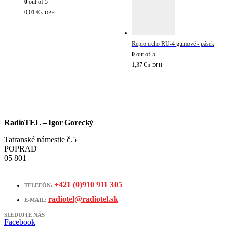
0
out of 5
0,01
€
s DPH
Repro ucho RU-4 gumové - pásek
0
out of 5
1,37
€
s DPH
RadioTEL – Igor Gorecký
Tatranské námestie č.5
POPRAD
05 801
+421 (0)910 911 305
TELEFÓN:
radiotel@radiotel.sk
E-MAIL:
SLEDUJTE NÁS
Facebook