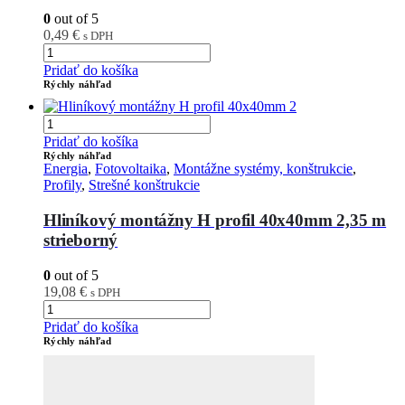
0
out of 5
0,49
€
s DPH
Pridať do košíka
Rýchly náhľad
Pridať do košíka
Rýchly náhľad
Energia
,
Fotovoltaika
,
Montážne systémy, konštrukcie
,
Profily
,
Strešné konštrukcie
Hliníkový montážny H profil 40x40mm 2,35 m
strieborný
0
out of 5
19,08
€
s DPH
Pridať do košíka
Rýchly náhľad