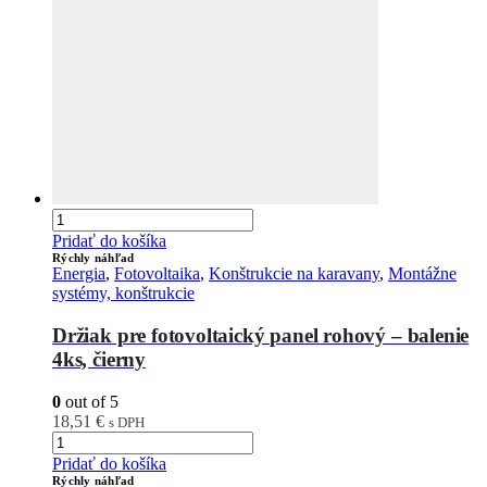
Pridať do košíka
Rýchly náhľad
Energia
,
Fotovoltaika
,
Konštrukcie na karavany
,
Montážne
systémy, konštrukcie
Držiak pre fotovoltaický panel rohový – balenie
4ks, čierny
0
out of 5
18,51
€
s DPH
Pridať do košíka
Rýchly náhľad