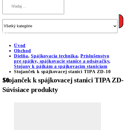
Úvod
Obchod
Dielňa
,
Spájkovacia technika
,
Príslušenstvo
pre spájky, spájkovacie stanice a odsávačky
,
Stojany k pájkám a spájkovacím staniciam
Stojanček k spájkovacej stanici TIPA ZD-10
Stojanček k spájkovacej stanici TIPA ZD-10
Súvisiace produkty