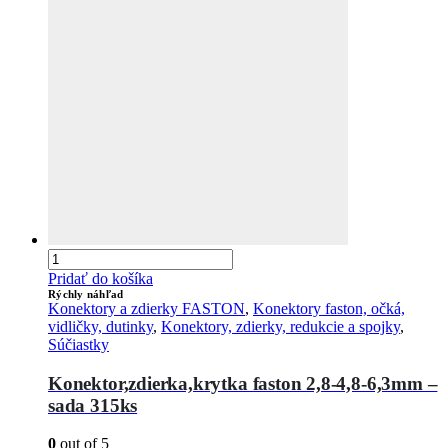
Pridať do košíka
Rýchly náhľad
Konektory a zdierky FASTON
,
Konektory faston, očká,
vidličky, dutinky
,
Konektory, zdierky, redukcie a spojky
,
Súčiastky
Konektor,zdierka,krytka faston 2,8-4,8-6,3mm –
sada 315ks
0
out of 5