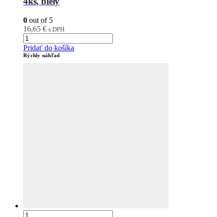
4ks, biely
0
out of 5
16,65
€
s DPH
Pridať do košíka
Rýchly náhľad