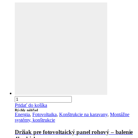
Pridať do košíka
Rýchly náhľad
Energia
,
Fotovoltaika
,
Konštrukcie na karavany
,
Montážne
systémy, konštrukcie
Držiak pre fotovoltaický panel rohový – balenie