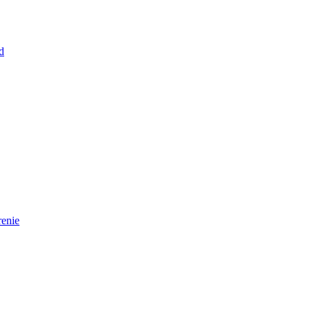
d
enie