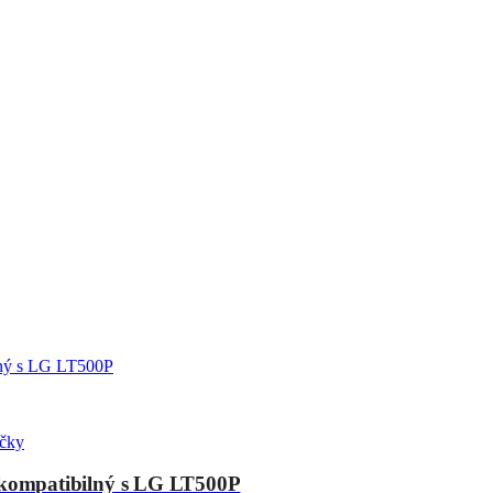
ičky
kompatibilný s LG LT500P