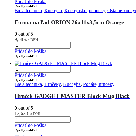
Pridať do košíka
Rýchly náhľad
Biela technika
,
Kuchyňa
,
Kuchynské pomôcky
,
Ostatné kuch
Forma na ľad ORION 26x11x3,5cm Orange
0
out of 5
9,58
€
s DPH
Pridať do košíka
Rýchly náhľad
Pridať do košíka
Rýchly náhľad
Biela technika
,
Hrnčeky
,
Kuchyňa
,
Poháre, hrnčeky
Hrnček GADGET MASTER Block Mug Black
0
out of 5
13,63
€
s DPH
Pridať do košíka
Rýchly náhľad