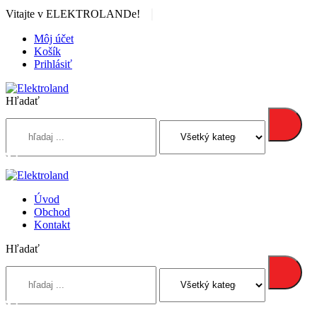
|
Vitajte v ELEKTROLANDe!
Môj účet
Košík
Prihlásiť
Hľadať
Úvod
Obchod
Kontakt
Hľadať