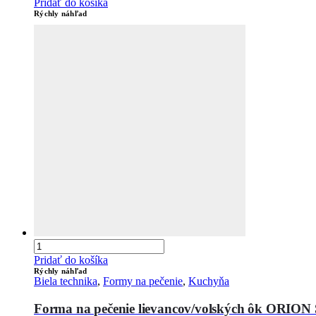
Pridať do košíka
Rýchly náhľad
Pridať do košíka
Rýchly náhľad
Biela technika
,
Formy na pečenie
,
Kuchyňa
Forma na pečenie lievancov/volských ôk ORION