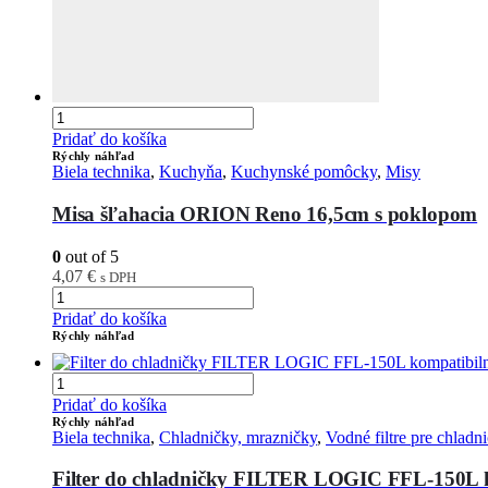
Pridať do košíka
Rýchly náhľad
Biela technika
,
Kuchyňa
,
Kuchynské pomôcky
,
Misy
Misa šľahacia ORION Reno 16,5cm s poklopom
0
out of 5
4,07
€
s DPH
Pridať do košíka
Rýchly náhľad
Pridať do košíka
Rýchly náhľad
Biela technika
,
Chladničky, mrazničky
,
Vodné filtre pre chladn
Filter do chladničky FILTER LOGIC FFL-150L 