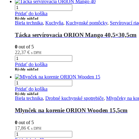
Pridať do košíka
Rýchly náhľad
Biela technika
,
Kuchyňa
,
Kuchynské pomôcky
,
Servírovací ria
Tácka servírovacia ORION Mango 40,5×30,5cm
0
out of 5
22,37
€
s DPH
Pridať do košíka
Rýchly náhľad
Pridať do košíka
Rýchly náhľad
Biela technika
,
Drobné kuchynské spotrebiče
,
Mlynčeky na kor
Mlynček na korenie ORION Wooden 15,5cm
0
out of 5
17,86
€
s DPH