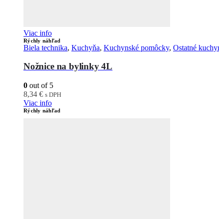
Viac info
Rýchly náhľad
Biela technika
,
Kuchyňa
,
Kuchynské pomôcky
,
Ostatné kuch
Nožnice na bylinky 4L
0
out of 5
8,34
€
s DPH
Viac info
Rýchly náhľad