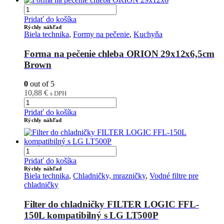
Pridať do košíka
Rýchly náhľad
Biela technika
,
Formy na pečenie
,
Kuchyňa
Forma na pečenie chleba ORION 29x12x6,5cm
Brown
0
out of 5
10,88
€
s DPH
Pridať do košíka
Rýchly náhľad
Pridať do košíka
Rýchly náhľad
Biela technika
,
Chladničky, mrazničky
,
Vodné filtre pre
chladničky
Filter do chladničky FILTER LOGIC FFL-
150L kompatibilný s LG LT500P