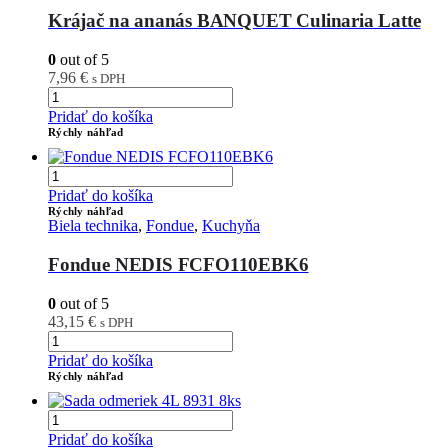
Krájač na ananás BANQUET Culinaria Latte
0
out of 5
7,96
€
s DPH
Pridať do košíka
Rýchly náhľad
Pridať do košíka
Rýchly náhľad
Biela technika
,
Fondue
,
Kuchyňa
Fondue NEDIS FCFO110EBK6
0
out of 5
43,15
€
s DPH
Pridať do košíka
Rýchly náhľad
Pridať do košíka