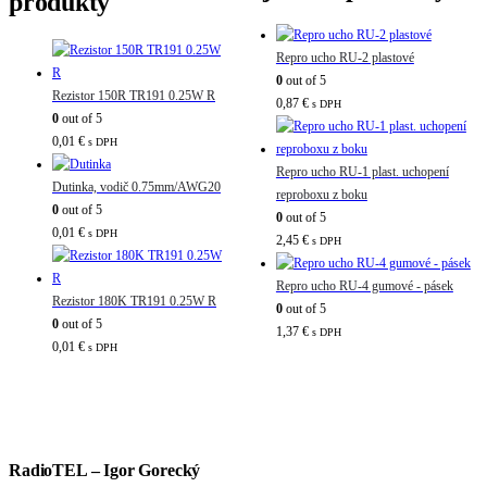
produkty
Repro ucho RU-2 plastové
0
out of 5
Rezistor 150R TR191 0.25W R
0,87
€
s DPH
0
out of 5
0,01
€
s DPH
Repro ucho RU-1 plast. uchopení
Dutinka, vodič 0.75mm/AWG20
reproboxu z boku
0
out of 5
0
out of 5
0,01
€
s DPH
2,45
€
s DPH
Repro ucho RU-4 gumové - pásek
Rezistor 180K TR191 0.25W R
0
out of 5
0
out of 5
1,37
€
s DPH
0,01
€
s DPH
RadioTEL – Igor Gorecký