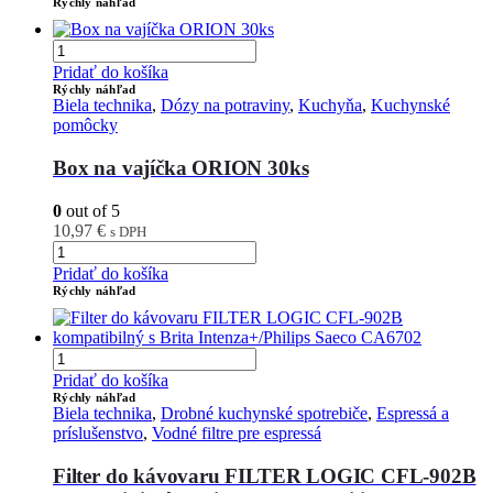
Rýchly náhľad
Pridať do košíka
Rýchly náhľad
Biela technika
,
Dózy na potraviny
,
Kuchyňa
,
Kuchynské
pomôcky
Box na vajíčka ORION 30ks
0
out of 5
10,97
€
s DPH
Pridať do košíka
Rýchly náhľad
Pridať do košíka
Rýchly náhľad
Biela technika
,
Drobné kuchynské spotrebiče
,
Espressá a
príslušenstvo
,
Vodné filtre pre espressá
Filter do kávovaru FILTER LOGIC CFL-902B