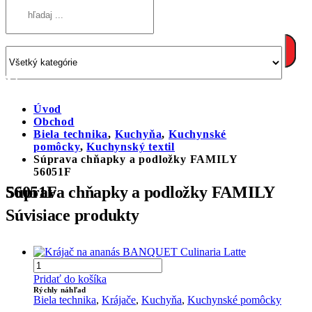
Úvod
Obchod
Biela technika
,
Kuchyňa
,
Kuchynské
pomôcky
,
Kuchynský textil
Súprava chňapky a podložky FAMILY
56051F
Súprava chňapky a podložky FAMILY 56051F
Súvisiace produkty
Pridať do košíka
Rýchly náhľad
Biela technika
,
Krájače
,
Kuchyňa
,
Kuchynské pomôcky