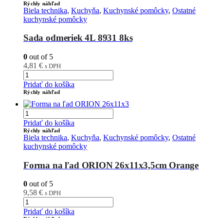
Rýchly náhľad
Biela technika
,
Kuchyňa
,
Kuchynské pomôcky
,
Ostatné
kuchynské pomôcky
Sada odmeriek 4L 8931 8ks
0
out of 5
4,81
€
s DPH
Pridať do košíka
Rýchly náhľad
Pridať do košíka
Rýchly náhľad
Biela technika
,
Kuchyňa
,
Kuchynské pomôcky
,
Ostatné
kuchynské pomôcky
Forma na ľad ORION 26x11x3,5cm Orange
0
out of 5
9,58
€
s DPH
Pridať do košíka