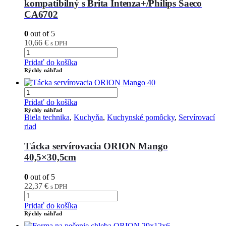
kompatibilný s Brita Intenza+/Philips Saeco
CA6702
0
out of 5
10,66
€
s DPH
Pridať do košíka
Rýchly náhľad
Pridať do košíka
Rýchly náhľad
Biela technika
,
Kuchyňa
,
Kuchynské pomôcky
,
Servírovací
riad
Tácka servírovacia ORION Mango
40,5×30,5cm
0
out of 5
22,37
€
s DPH
Pridať do košíka
Rýchly náhľad