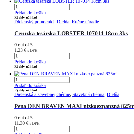
Pridať do košíka
Rýchly náhľad
Dielenský pomocníci
,
Dielňa
,
Ručné náradie
Ceruzka tesárska LOBSTER 107014 18cm 3ks
0
out of 5
1,23
€
s DPH
Pridať do košíka
Rýchly náhľad
Pridať do košíka
Rýchly náhľad
Dielenská a stavebnej chémie
,
Stavebná chémia
,
Dielňa
Pena DEN BRAVEN MAXI nízkoexpanzná 825m
0
out of 5
11,30
€
s DPH