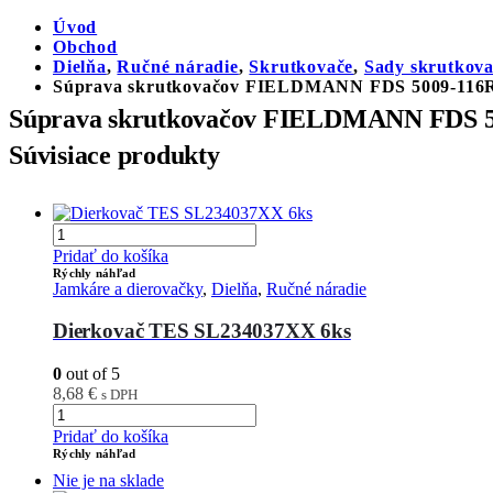
Úvod
Obchod
Dielňa
,
Ručné náradie
,
Skrutkovače
,
Sady skrutkov
Súprava skrutkovačov FIELDMANN FDS 5009-116R
Súprava skrutkovačov FIELDMANN FDS 5
Súvisiace produkty
Pridať do košíka
Rýchly náhľad
Jamkáre a dierovačky
,
Dielňa
,
Ručné náradie
Dierkovač TES SL234037XX 6ks
0
out of 5
8,68
€
s DPH
Pridať do košíka
Rýchly náhľad
Nie je na sklade