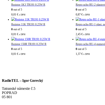
Rezistor 1K3 TR191 0.25W R
Repro ucho RU-2 plastov
0
out of 5
0
out of 5
0,01
€
0,87
€
s DPH
s DPH
Rezistor 11K TR191 0.25W R
Repro ucho RU-1 plast. u
0
out of 5
0
out of 5
0,01
€
2,45
€
s DPH
s DPH
Rezistor 150R TR191 0.25W R
Repro ucho RU-4 gumové 
0
out of 5
0
out of 5
0,01
€
1,37
€
s DPH
s DPH
RadioTEL – Igor Gorecký
Tatranské námestie č.5
POPRAD
05 801