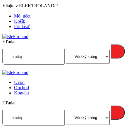
|
Vitajte v ELEKTROLANDe!
Môj účet
Košík
Prihlásiť
Hľadať
Úvod
Obchod
Kontakt
Hľadať