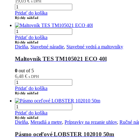
19,03
€
s DPH
Pridať do košíka
Rýchly náhľad
Pridať do košíka
Rýchly náhľad
Dielňa
,
Stavebné náradie
,
Stavebné vedrá a maltovníky
Maltovník TES TM105021 ECO 40l
0
out of 5
6,48
€
s DPH
Pridať do košíka
Rýchly náhľad
Pridať do košíka
Rýchly náhľad
Dielňa
,
Meradlá a metre
,
Prípravky na rezanie uhlov
,
Ručné nár
Pásmo oceľové LOBSTER 102010 50m