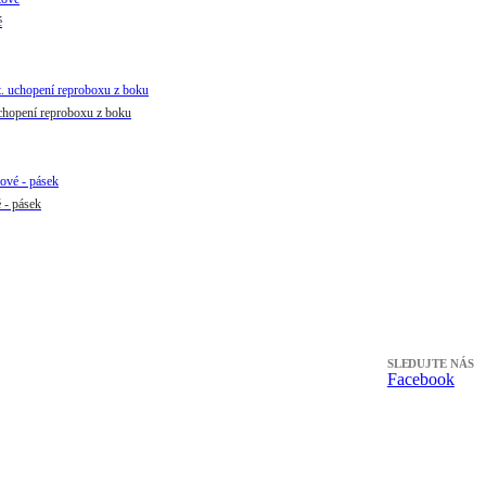
é
chopení reproboxu z boku
- pásek
SLEDUJTE NÁS
Facebook