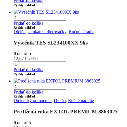
Pridať do košíka
Rýchly náhľad
Pridať do košíka
Rýchly náhľad
Dielňa
,
Jamkáre a dierovačky
,
Ručné náradie
Výsečník TES SL234100XX 9ks
0
out of 5
12,67
€
s DPH
Pridať do košíka
Rýchly náhľad
Pridať do košíka
Rýchly náhľad
Dielenský pomocníci
,
Dielňa
,
Ručné náradie
Predĺžená ruka EXTOL PREMIUM 8863025
0
out of 5