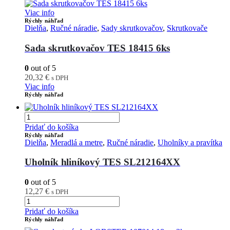
Viac info
Rýchly náhľad
Dielňa
,
Ručné náradie
,
Sady skrutkovačov
,
Skrutkovače
Sada skrutkovačov TES 18415 6ks
0
out of 5
20,32
€
s DPH
Viac info
Rýchly náhľad
Pridať do košíka
Rýchly náhľad
Dielňa
,
Meradlá a metre
,
Ručné náradie
,
Uholníky a pravítka
Uholník hliníkový TES SL212164XX
0
out of 5
12,27
€
s DPH
Pridať do košíka
Rýchly náhľad