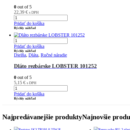
0
out of 5
22,39
€
s DPH
Pridať do košíka
Rýchly náhľad
Pridať do košíka
Rýchly náhľad
Dielňa
,
Dláta
,
Ručné náradie
Dláto rezbárske LOBSTER 101252
0
out of 5
5,15
€
s DPH
Pridať do košíka
Rýchly náhľad
Najpredávanejšie produkty
Najnovšie produ