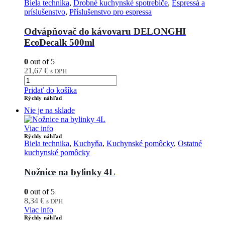
Biela technika
,
Drobné kuchynské spotrebiče
,
Espressá a
príslušenstvo
,
Příslušenstvo pro espressa
Odvápňovač do kávovaru DELONGHI
EcoDecalk 500ml
0
out of 5
21,67
€
s DPH
Pridať do košíka
Rýchly náhľad
Nie je na sklade
Viac info
Rýchly náhľad
Biela technika
,
Kuchyňa
,
Kuchynské pomôcky
,
Ostatné
kuchynské pomôcky
Nožnice na bylinky 4L
0
out of 5
8,34
€
s DPH
Viac info
Rýchly náhľad