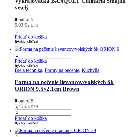
Vykrajovačka BANQUET Culinaria Smajlík
veselý
0
out of 5
5,03
€
s DPH
Pridať do košíka
Rýchly náhľad
Pridať do košíka
Rýchly náhľad
Biela technika
,
Formy na pečenie
,
Kuchyňa
Forma na pečenie lievancov/volských ôk
ORION 9,5×2,1cm Brown
0
out of 5
5,45
€
s DPH
Pridať do košíka
Rýchly náhľad