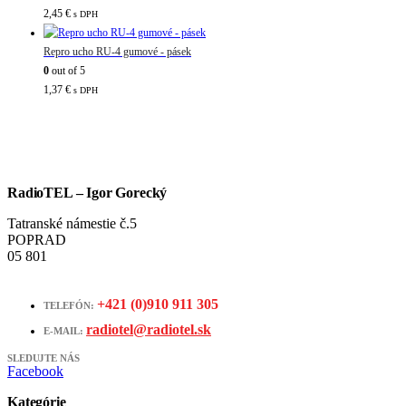
2,45
€
s DPH
Repro ucho RU-4 gumové - pásek
0
out of 5
1,37
€
s DPH
RadioTEL – Igor Gorecký
Tatranské námestie č.5
POPRAD
05 801
+421 (0)910 911 305
TELEFÓN:
radiotel@radiotel.sk
E-MAIL:
SLEDUJTE NÁS
Facebook
Kategórie