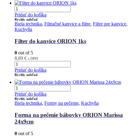
Pridať do košíka
Rýchly náhľad
Biela technika
,
Filtračné kanvice a filtre
,
Filtre pre kanvice
,
Kuchyňa
Filter do kanvice ORION 1ks
0
out of 5
8,89
€
s DPH
Pridať do košíka
Rýchly náhľad
Pridať do košíka
Rýchly náhľad
Biela technika
,
Formy na pečenie
,
Kuchyňa
Forma na pečenie bábovky ORION Marissa
24x9cm
0
out of 5