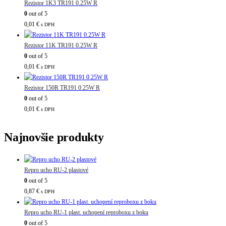
Rezistor 1K3 TR191 0.25W R
0
out of 5
0,01
€
s DPH
Rezistor 11K TR191 0.25W R
0
out of 5
0,01
€
s DPH
Rezistor 150R TR191 0.25W R
0
out of 5
0,01
€
s DPH
Najnovšie produkty
Repro ucho RU-2 plastové
0
out of 5
0,87
€
s DPH
Repro ucho RU-1 plast. uchopení reproboxu z boku
0
out of 5