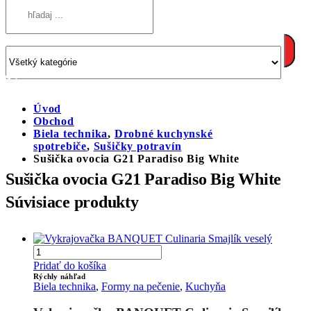
Úvod
Obchod
Biela technika
,
Drobné kuchynské
spotrebiče
,
Sušičky potravín
Sušička ovocia G21 Paradiso Big White
Sušička ovocia G21 Paradiso Big White
Súvisiace produkty
Pridať do košíka
Rýchly náhľad
Biela technika
,
Formy na pečenie
,
Kuchyňa