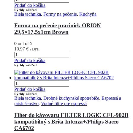
Pridať do košíka
Rýchly náhľad
Biela technika
,
Formy na pečenie
,
Kuchyňa
Forma na pečenie praciniek ORION
29,5×17,5x1cm Brown
0
out of 5
10,97
€
s DPH
Pridať do košíka
Rýchly náhľad
Pridať do košíka
Rýchly náhľad
Biela technika
,
Drobné kuchynské spotrebiče
,
Espressá a
príslušenstvo
,
Vodné filtre pre espressá
Filter do kávovaru FILTER LOGIC CFL-902B
kompatibilný s Brita Intenza+/Philips Saeco
CA6702