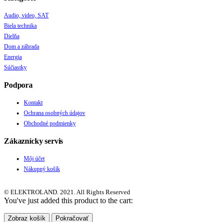
Audio, video, SAT
Biela technika
Dielňa
Dom a záhrada
Energia
Súčiastky
Podpora
Kontakt
Ochrana osobných údajov
Obchodné podmienky
Zákaznícky servis
Môj účet
Nákupný košík
© ELEKTROLAND. 2021. All Rights Reserved
You've just added this product to the cart:
Zobraz košík
Pokračovať