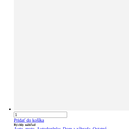
Pridať do košíka
Rýchly náhľad
Auto, moto
,
Autodoplnky
,
Dom a záhrada
,
Ostatné