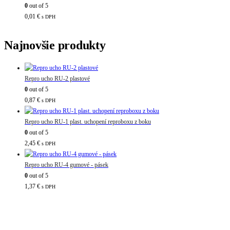
0
out of 5
0,01
€
s DPH
Najnovšie produkty
Repro ucho RU-2 plastové
0
out of 5
0,87
€
s DPH
Repro ucho RU-1 plast. uchopení reproboxu z boku
0
out of 5
2,45
€
s DPH
Repro ucho RU-4 gumové - pásek
0
out of 5
1,37
€
s DPH