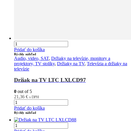
Pridať do košíka
Rýchly náhľad
Audio, video, SAT
,
Držiaky na televízie, monitory a
projektory, TV stolíky
,
Držiaky na TV
,
Televízia a držiaky na
televízie
Držiak na TV LTC LXLCD97
0
out of 5
21,36
€
s DPH
Pridať do košíka
Rýchly náhľad