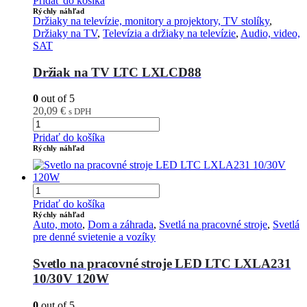
Pridať do košíka
Rýchly náhľad
Držiaky na televízie, monitory a projektory, TV stolíky
,
Držiaky na TV
,
Televízia a držiaky na televízie
,
Audio, video,
SAT
Držiak na TV LTC LXLCD88
0
out of 5
20,09
€
s DPH
Pridať do košíka
Rýchly náhľad
Pridať do košíka
Rýchly náhľad
Auto, moto
,
Dom a záhrada
,
Svetlá na pracovné stroje
,
Svetlá
pre denné svietenie a vozíky
Svetlo na pracovné stroje LED LTC LXLA231
10/30V 120W
0
out of 5