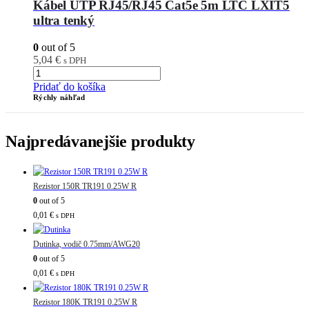
Kábel UTP RJ45/RJ45 Cat5e 5m LTC LXIT5
ultra tenký
0
out of 5
5,04
€
s DPH
Pridať do košíka
Rýchly náhľad
Najpredávanejšie produkty
Rezistor 150R TR191 0.25W R
0
out of 5
0,01
€
s DPH
Dutinka, vodič 0.75mm/AWG20
0
out of 5
0,01
€
s DPH
Rezistor 180K TR191 0.25W R