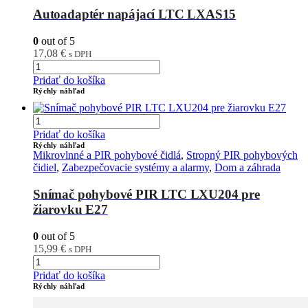
Autoadaptér napájací LTC LXAS15
0
out of 5
17,08
€
s DPH
Pridať do košíka
Rýchly náhľad
Pridať do košíka
Rýchly náhľad
Mikrovlnné a PIR pohybové čidlá
,
Stropný PIR pohybových
čidiel
,
Zabezpečovacie systémy a alarmy
,
Dom a záhrada
Snímač pohybové PIR LTC LXU204 pre
žiarovku E27
0
out of 5
15,99
€
s DPH
Pridať do košíka
Rýchly náhľad