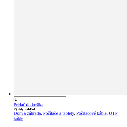
Pridať do košíka
Rýchly náhľad
Dom a záhrada
,
Počítače a tablety
,
Počítačové káble
,
UTP
káble