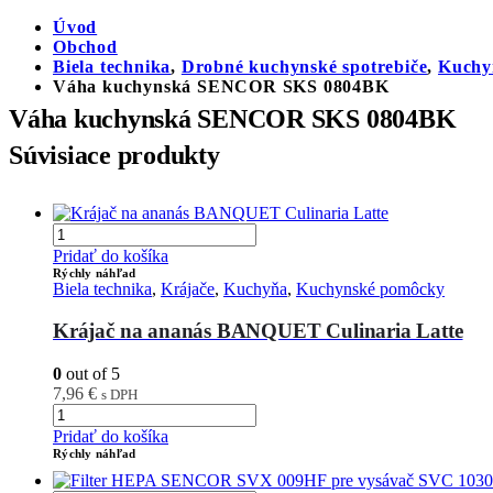
Úvod
Obchod
Biela technika
,
Drobné kuchynské spotrebiče
,
Kuchy
Váha kuchynská SENCOR SKS 0804BK
Váha kuchynská SENCOR SKS 0804BK
Súvisiace produkty
Pridať do košíka
Rýchly náhľad
Biela technika
,
Krájače
,
Kuchyňa
,
Kuchynské pomôcky
Krájač na ananás BANQUET Culinaria Latte
0
out of 5
7,96
€
s DPH
Pridať do košíka
Rýchly náhľad