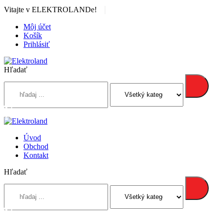
|
Vitajte v ELEKTROLANDe!
Môj účet
Košík
Prihlásiť
Hľadať
Úvod
Obchod
Kontakt
Hľadať