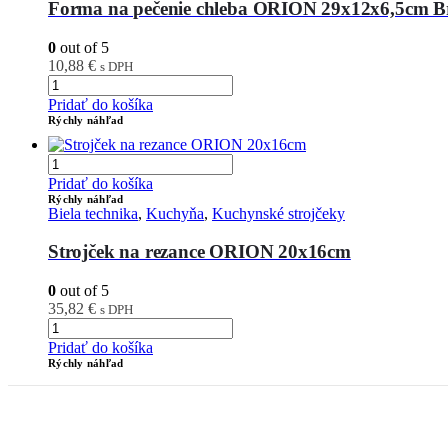
Forma na pečenie chleba ORION 29x12x6,5cm 
0
out of 5
10,88
€
s DPH
Pridať do košíka
Rýchly náhľad
Pridať do košíka
Rýchly náhľad
Biela technika
,
Kuchyňa
,
Kuchynské strojčeky
Strojček na rezance ORION 20x16cm
0
out of 5
35,82
€
s DPH
Pridať do košíka
Rýchly náhľad