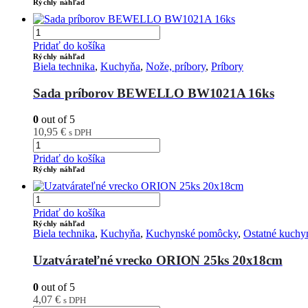
Rýchly náhľad
Pridať do košíka
Rýchly náhľad
Biela technika
,
Kuchyňa
,
Nože, príbory
,
Príbory
Sada príborov BEWELLO BW1021A 16ks
0
out of 5
10,95
€
s DPH
Pridať do košíka
Rýchly náhľad
Pridať do košíka
Rýchly náhľad
Biela technika
,
Kuchyňa
,
Kuchynské pomôcky
,
Ostatné kuch
Uzatvárateľné vrecko ORION 25ks 20x18cm
0
out of 5
4,07
€
s DPH