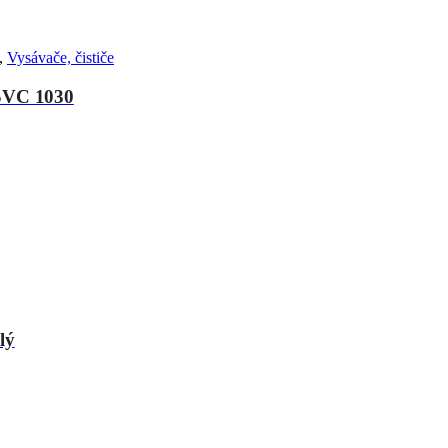
,
Vysávače, čističe
SVC 1030
lý