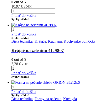
0
out of 5
10,97
€
s DPH
Pridať do košíka
Rýchly náhľad
Pridať do košíka
Rýchly náhľad
Biela technika
,
Krájače
,
Kuchyňa
,
Kuchynské pomôcky
Krájač na zeleninu 4L 9807
0
out of 5
3,28
€
s DPH
Pridať do košíka
Rýchly náhľad
Pridať do košíka
Rýchly náhľad
Biela technika
,
Formy na pečenie
,
Kuchyňa