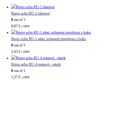
Repro ucho RU-2 plastové
0
out of 5
0,87
€
s DPH
Repro ucho RU-1 plast. uchopení reproboxu z boku
0
out of 5
2,45
€
s DPH
Repro ucho RU-4 gumové - pásek
0
out of 5
1,37
€
s DPH