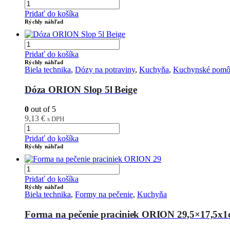
Pridať do košíka
Rýchly náhľad
Pridať do košíka
Rýchly náhľad
Biela technika
,
Dózy na potraviny
,
Kuchyňa
,
Kuchynské pom
Dóza ORION Slop 5l Beige
0
out of 5
9,13
€
s DPH
Pridať do košíka
Rýchly náhľad
Pridať do košíka
Rýchly náhľad
Biela technika
,
Formy na pečenie
,
Kuchyňa
Forma na pečenie praciniek ORION 29,5×17,5x