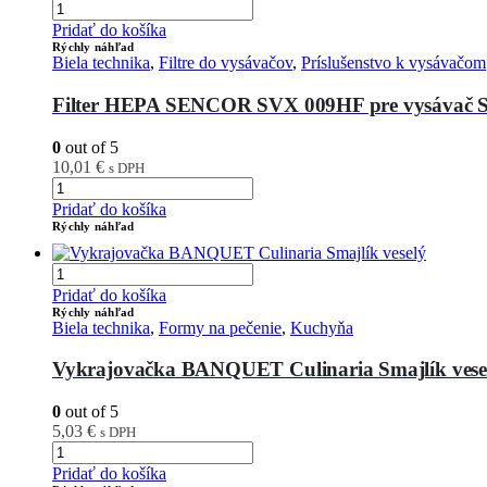
Pridať do košíka
Rýchly náhľad
Biela technika
,
Filtre do vysávačov
,
Príslušenstvo k vysávačom
Filter HEPA SENCOR SVX 009HF pre vysávač 
0
out of 5
10,01
€
s DPH
Pridať do košíka
Rýchly náhľad
Pridať do košíka
Rýchly náhľad
Biela technika
,
Formy na pečenie
,
Kuchyňa
Vykrajovačka BANQUET Culinaria Smajlík vese
0
out of 5
5,03
€
s DPH
Pridať do košíka