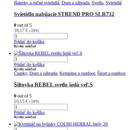
Baterky a ručné svietidlá
,
Dom a záhrada
,
Svetlo
,
Svietidlá
Svietidlo nabíjacie STREND PRO SLR732
0
out of 5
18,17
€
s DPH
Pridať do košíka
Rýchly náhľad
Pridať do košíka
Rýchly náhľad
Čiapky
,
Dom a záhrada
,
Kemping a outdoor
,
Šport a outdoor
Šiltovka REBEL svetlo šedá veľ.S
0
out of 5
10,15
€
s DPH
Pridať do košíka
Rýchly náhľad