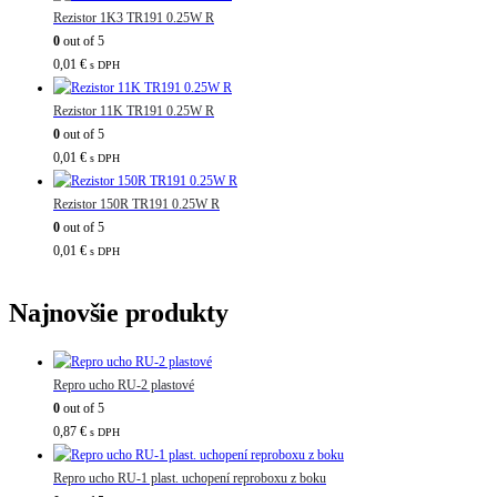
Rezistor 1K3 TR191 0.25W R
0
out of 5
0,01
€
s DPH
Rezistor 11K TR191 0.25W R
0
out of 5
0,01
€
s DPH
Rezistor 150R TR191 0.25W R
0
out of 5
0,01
€
s DPH
Najnovšie produkty
Repro ucho RU-2 plastové
0
out of 5
0,87
€
s DPH
Repro ucho RU-1 plast. uchopení reproboxu z boku