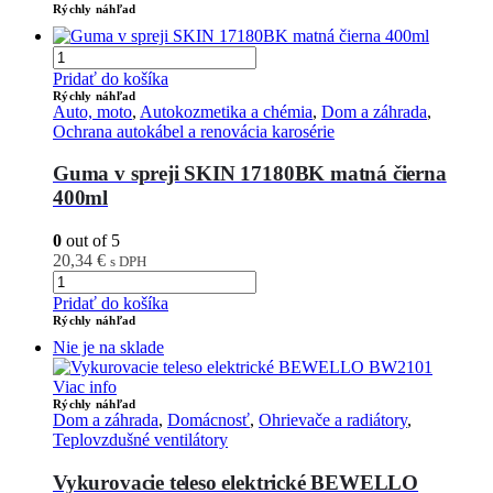
Rýchly náhľad
Pridať do košíka
Rýchly náhľad
Auto, moto
,
Autokozmetika a chémia
,
Dom a záhrada
,
Ochrana autokábel a renovácia karosérie
Guma v spreji SKIN 17180BK matná čierna
400ml
0
out of 5
20,34
€
s DPH
Pridať do košíka
Rýchly náhľad
Nie je na sklade
Viac info
Rýchly náhľad
Dom a záhrada
,
Domácnosť
,
Ohrievače a radiátory
,
Teplovzdušné ventilátory
Vykurovacie teleso elektrické BEWELLO