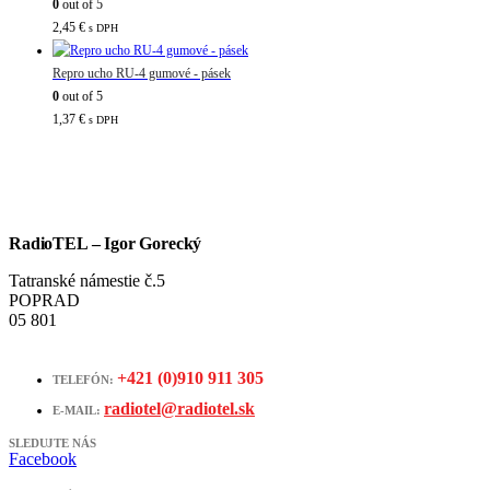
0
out of 5
2,45
€
s DPH
Repro ucho RU-4 gumové - pásek
0
out of 5
1,37
€
s DPH
RadioTEL – Igor Gorecký
Tatranské námestie č.5
POPRAD
05 801
+421 (0)910 911 305
TELEFÓN:
radiotel@radiotel.sk
E-MAIL:
SLEDUJTE NÁS
Facebook