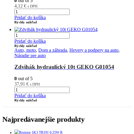
0
out of 5
4,12
€
s DPH
Pridať do košíka
Rýchly náhľad
Pridať do košíka
Rýchly náhľad
Auto, moto
,
Dom a záhrada
,
Hevery a podpery na auto
,
Náradie pre auto
Zdvihák hydraulický 10t GEKO G01054
0
out of 5
37,91
€
s DPH
Pridať do košíka
Rýchly náhľad
Najpredávanejšie produkty