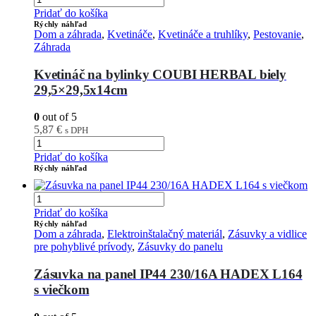
Pridať do košíka
Rýchly náhľad
Dom a záhrada
,
Kvetináče
,
Kvetináče a truhlíky
,
Pestovanie
,
Záhrada
Kvetináč na bylinky COUBI HERBAL biely
29,5×29,5x14cm
0
out of 5
5,87
€
s DPH
Pridať do košíka
Rýchly náhľad
Pridať do košíka
Rýchly náhľad
Dom a záhrada
,
Elektroinštalačný materiál
,
Zásuvky a vidlice
pre pohyblivé prívody
,
Zásuvky do panelu
Zásuvka na panel IP44 230/16A HADEX L164
s viečkom