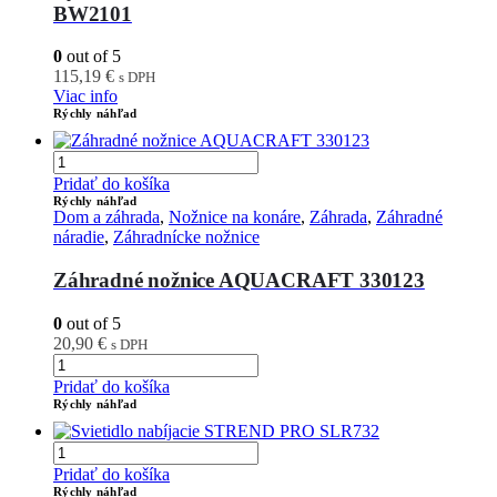
BW2101
0
out of 5
115,19
€
s DPH
Viac info
Rýchly náhľad
Pridať do košíka
Rýchly náhľad
Dom a záhrada
,
Nožnice na konáre
,
Záhrada
,
Záhradné
náradie
,
Záhradnícke nožnice
Záhradné nožnice AQUACRAFT 330123
0
out of 5
20,90
€
s DPH
Pridať do košíka
Rýchly náhľad
Pridať do košíka
Rýchly náhľad