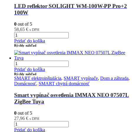
LED reflektor SOLIGHT WM-100W-PP Pro+2
100W
0
out of 5
58,65
€
s DPH
Pridať do košíka
Rýchly náhľad
Pridať do košíka
Rýchly náhľad
SMART elektroinštalácia
,
SMART vypínače
,
Dom a záhrada
,
Domácnosť
,
SMART chytrá domácnosť
Smart vypínač osvetlenia IMMAX NEO 07507L
ZigBee Tuya
0
out of 5
27,96
€
s DPH
Pridať do košíka