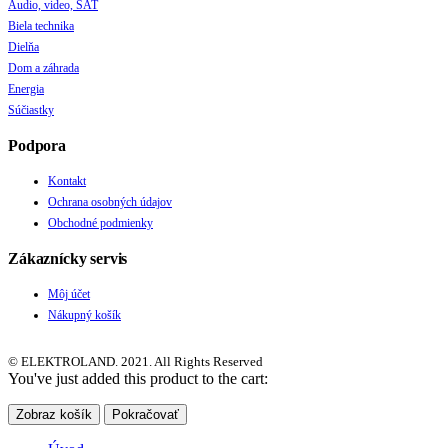
Audio, video, SAT
Biela technika
Dielňa
Dom a záhrada
Energia
Súčiastky
Podpora
Kontakt
Ochrana osobných údajov
Obchodné podmienky
Zákaznícky servis
Môj účet
Nákupný košík
© ELEKTROLAND. 2021. All Rights Reserved
You've just added this product to the cart:
Zobraz košík
Pokračovať