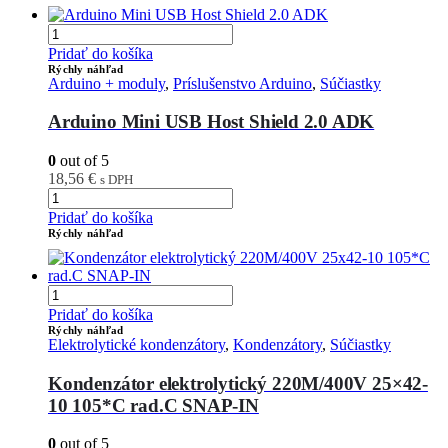
Pridať do košíka
Rýchly náhľad
Arduino + moduly
,
Príslušenstvo Arduino
,
Súčiastky
Arduino Mini USB Host Shield 2.0 ADK
0
out of 5
18,56
€
s DPH
Pridať do košíka
Rýchly náhľad
Pridať do košíka
Rýchly náhľad
Elektrolytické kondenzátory
,
Kondenzátory
,
Súčiastky
Kondenzátor elektrolytický 220M/400V 25×42-
10 105*C rad.C SNAP-IN
0
out of 5