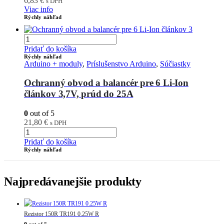
6,83
€
s DPH
Viac info
Rýchly náhľad
Pridať do košíka
Rýchly náhľad
Arduino + moduly
,
Príslušenstvo Arduino
,
Súčiastky
Ochranný obvod a balancér pre 6 Li-Ion
článkov 3,7V, prúd do 25A
0
out of 5
21,80
€
s DPH
Pridať do košíka
Rýchly náhľad
Najpredávanejšie produkty
Rezistor 150R TR191 0.25W R