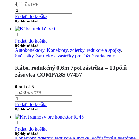
4,11
€
s DPH
Pridať do košíka
Rýchly náhľad
Pridať do košíka
Rýchly náhľad
Autokonektory
,
Konektory, zdierky, redukcie a spojky
,
Súčiastky
,
Zásuvky a zástrčky pre ťažné zariadenie
Kábel redukčný 0,6m 7pol zástrčka – 13pólů
zásuvka COMPASS 07457
0
out of 5
15,50
€
s DPH
Pridať do košíka
Rýchly náhľad
Pridať do košíka
Rýchly náhľad
Konektory, zdierky, redukcie a spojky
,
Počítačové a telefónne