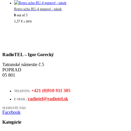
Repro ucho RU-4 gumové - pásek
0
out of 5
1,37
€
s DPH
RadioTEL – Igor Gorecký
Tatranské námestie č.5
POPRAD
05 801
+421 (0)910 911 305
TELEFÓN:
radiotel@radiotel.sk
E-MAIL:
SLEDUJTE NÁS
Facebook
Kategórie