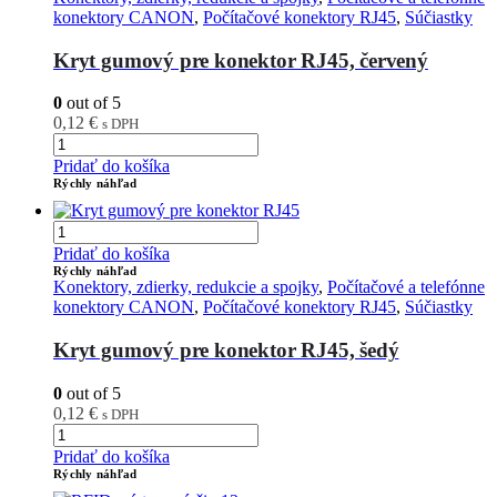
konektory CANON
,
Počítačové konektory RJ45
,
Súčiastky
Kryt gumový pre konektor RJ45, červený
0
out of 5
0,12
€
s DPH
Pridať do košíka
Rýchly náhľad
Pridať do košíka
Rýchly náhľad
Konektory, zdierky, redukcie a spojky
,
Počítačové a telefónne
konektory CANON
,
Počítačové konektory RJ45
,
Súčiastky
Kryt gumový pre konektor RJ45, šedý
0
out of 5
0,12
€
s DPH
Pridať do košíka
Rýchly náhľad