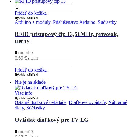
Pridať do košíka
Rýchly náhľad
Arduino + moduly
,
Príslušenstvo Arduino
,
Súčiastky
RFID prístupový čip 13,56MHz, prívesok,
čierny
0
out of 5
0,69
€
s DPH
Pridať do košíka
Rýchly náhľad
Nie je na sklade
Viac info
Rýchly náhľad
Ostatné diaľkové ovládače
,
Diaľkové ovládače
,
Náhradné
diely
,
Súčiastky
Ovládač diaľkový pre TV LG
0
out of 5