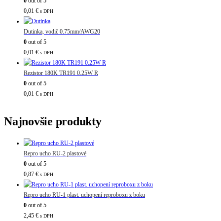
0
out of 5
0,01
€
s DPH
Dutinka, vodič 0.75mm/AWG20
0
out of 5
0,01
€
s DPH
Rezistor 180K TR191 0.25W R
0
out of 5
0,01
€
s DPH
Najnovšie produkty
Repro ucho RU-2 plastové
0
out of 5
0,87
€
s DPH
Repro ucho RU-1 plast. uchopení reproboxu z boku
0
out of 5
2,45
€
s DPH